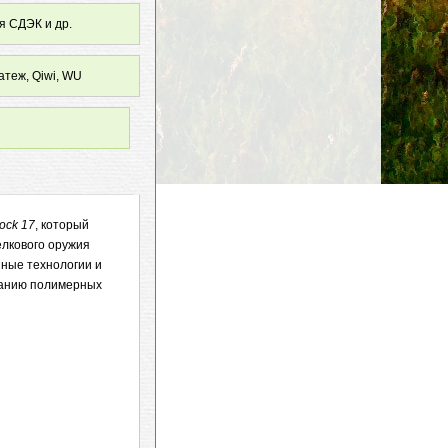
я СДЭК и др.
атеж, Qiwi, WU
ock 17
, который
елкового оружия
нные технологии и
ованию полимерных