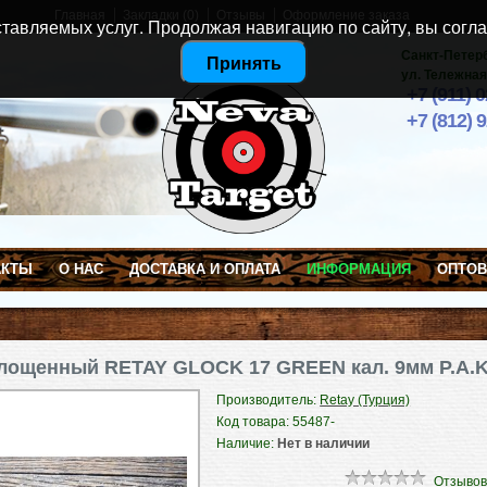
Главная
Закладки (0)
Отзывы
Оформление заказа
тавляемых услуг. Продолжая навигацию по сайту, вы согла
Санкт-Петер
Принять
ул. Тележная
+7 (911) 
+7 (812) 
АКТЫ
О НАС
ДОСТАВКА И ОПЛАТА
ИНФОРМАЦИЯ
ОПТО
лощенный RETAY GLOCK 17 GREEN кал. 9мм P.A.
Производитель:
Retay (Турция)
Код товара: 55487-
Наличие:
Нет в наличии
олощенное)
»
Отзывов