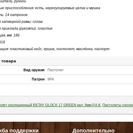
нитель: ручной
е приспособления: есть, нерегулируемые целик и мушка
ть: 14 патронов
 затворной рамы: сплав
 приклада (рукояти): пластик
ая, мм: 186
,818
ция: пластиковый кейс, ершик, пистолет, маслёнка, паспорт
 товара
Вид оружия
Пистолет
Патрон
9PA
олет охолощенный RETAY GLOCK 17 GREEN кал. 9мм P.A.K
,
Пистолеты охол
жба поддержки
Дополнительно