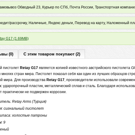
мовывоз Обводный 23, Курьер по СПб, Почта России, Транспортная компани
редит/рассрочку, Наличные, Яндекс деньги, Перевод на карту, Наложенный пл
ay G17 (1.69MB)
ывы (0)
С этим товаром покупают (2)
ый пистолет
Retay G17
является копией известного австрийского пистолета
Gl
 многих стран мира. Пистолет показал себя как один из лучших образцов стр
ий мира. Для производства
Retay G17
, производители использовали совреме
к: ударопрочный пластик, металлический сплав и сталь. Благодаря использ
т практически не подвержен коррозии.
тель: Retay Arms (Турция)
ия: сигнальный пистолет
рипаса: холостые патроны
м: 9
леный