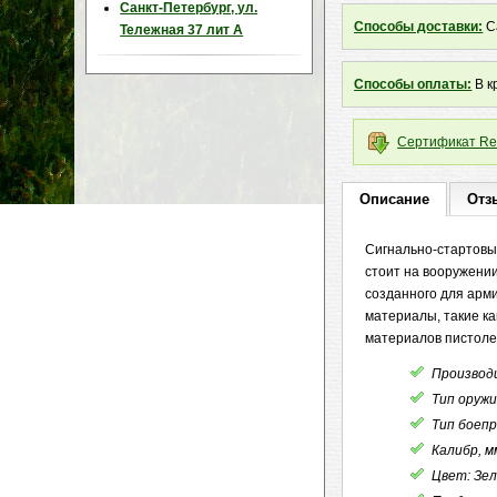
Санкт-Петербург, ул.
Способы доставки:
Са
Тележная 37 лит А
Способы оплаты:
В к
Сертификат Ret
Описание
Отз
Сигнально-стартов
стоит на вооружении
созданного для арм
материалы, такие ка
материалов пистоле
Производи
Тип оруж
Тип боеп
Калибр, м
Цвет: Зе