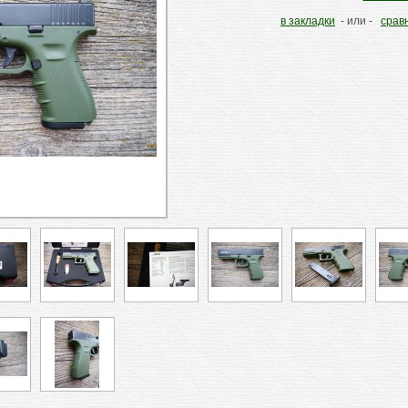
в закладки
- или -
срав
ые
»
RETAY GLOCK 17 GREEN кал. 9мм P.A.K