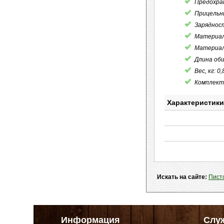
Предохра
Прицельны
Заряднос
Материал
Материал
Длина общ
Вес, кг: 0
Комплекта
Характеристики
Искать на сайте:
Пист
Информация
Слу