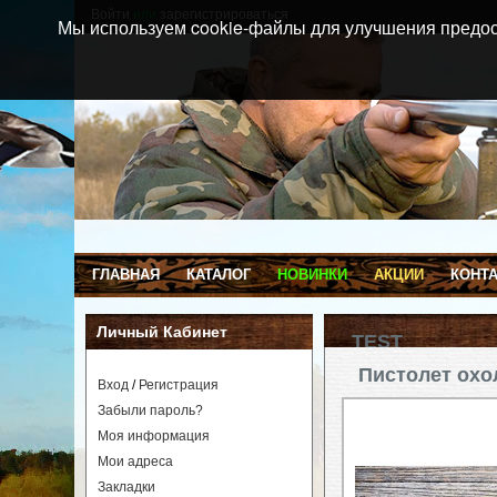
Войти
или
зарегистрироваться
Мы используем cookie-файлы для улучшения предос
ГЛАВНАЯ
КАТАЛОГ
НОВИНКИ
АКЦИИ
КОНТ
Личный Кабинет
TEST
Пистолет охо
Вход
/
Регистрация
Главная
»
Забыли пароль?
TEST
Моя информация
Мои адреса
Оружие сигнальное (ох
Закладки