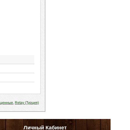
ощенные
,
Retay (Турция)
Личный Кабинет