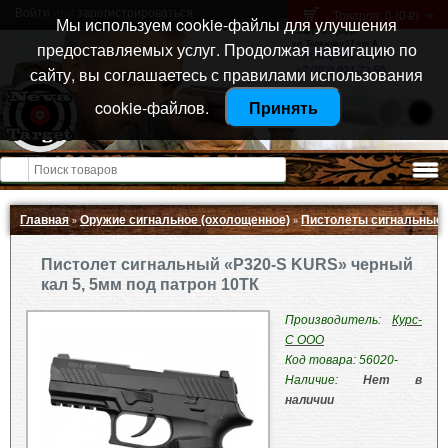
Войти
или
зарегистрироваться
Товаров: 0 (0
)
p
Мы используем cookie-файлы для улучшения
Санкт-Петербург
предоставляемых услуг. Продолжая навигацию по
ул. Тележная 37 лит А
+7 (911) 021-04-08
сайту, вы соглашаетесь с правилами использования
+7 (812) 921-73-50
cookie-файлов.
Принять
Открыть меню
Главная
Оружие сигнальное (охолощенное)
Пистолеты сигнальные
»
»
Пистолет сигнальный «P320-S KURS» черный
кал 5, 5мм под патрон 10ТК
Производитель:
Курс-
С ООО
Код товара: 56020-
Наличие:
Нет в
наличии