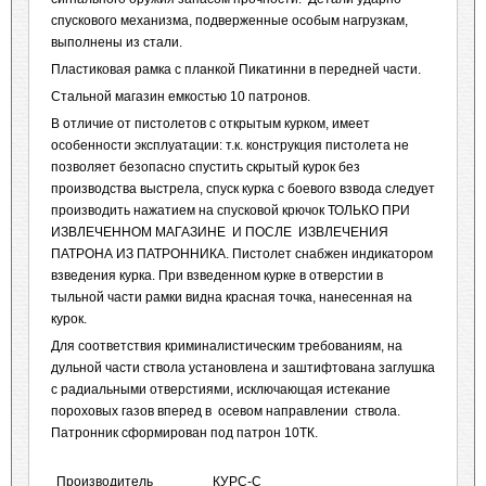
спускового механизма, подверженные особым нагрузкам,
выполнены из стали.
Пластиковая рамка с планкой Пикатинни в передней части.
Стальной магазин емкостью 10 патронов.
В отличие от пистолетов с открытым курком, имеет
особенности эксплуатации: т.к. конструкция пистолета не
позволяет безопасно спустить скрытый курок без
производства выстрела, спуск курка с боевого взвода следует
производить нажатием на спусковой крючок ТОЛЬКО ПРИ
ИЗВЛЕЧЕННОМ МАГАЗИНЕ И ПОСЛЕ ИЗВЛЕЧЕНИЯ
ПАТРОНА ИЗ ПАТРОННИКА. Пистолет снабжен индикатором
взведения курка. При взведенном курке в отверстии в
тыльной части рамки видна красная точка, нанесенная на
курок.
Для соответствия криминалистическим требованиям, на
дульной части ствола установлена и заштифтована заглушка
с радиальными отверстиями, исключающая истекание
пороховых газов вперед в осевом направлении ствола.
Патронник сформирован под патрон 10ТК.
Производитель
КУРС-С