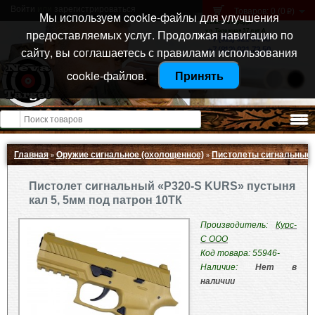
Войти
или
зарегистрироваться
Товаров: 0 (0
)
p
Мы используем cookie-файлы для улучшения
Санкт-Петербург
предоставляемых услуг. Продолжая навигацию по
ул. Тележная 37 лит А
+7 (911) 021-04-08
сайту, вы соглашаетесь с правилами использования
+7 (812) 921-73-50
cookie-файлов.
Принять
Открыть меню
Главная
Оружие сигнальное (охолощенное)
Пистолеты сигнальные
»
»
Пистолет сигнальный «P320-S KURS» пустыня
кал 5, 5мм под патрон 10ТК
Производитель:
Курс-
С ООО
Код товара: 55946-
Наличие:
Нет в
наличии