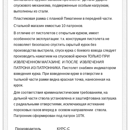
спускового механизма, подверженные особым нагрузкам,
выполнены из стали.
Пластиковая рамка с планкой Пикатинни в передней части.
Стальной магазин емкостью 10 патронов.
В отличие от пистолетов с открытым курком, имеет
особенности эксплуатации: т.к. конструкция пистолета не
позволяет безопасно спустить скрытый курок без
производства выстрела, спуск курка с боевого взвода следует
производить нажатием на спусковой крючок ТОЛЬКО ПРИ
ИЗВЛЕЧЕННОМ МАГАЗИНЕ И ПОСЛЕ ИЗВЛЕЧЕНИЯ
ПАТРОНА ИЗ ПАТРОННИКА. Пистолет снабжен индикатором
взведения курка. При взведенном курке в отверстии в
тыльной части рамки видна красная точка, нанесенная на
курок.
Для соответствия криминалистическим требованиям, на
дульной части ствола установлена и заштифтована заглушка
с радиальными отверстиями, исключающая истекание
пороховых газов вперед в осевом направлении ствола.
Патронник сформирован под патрон 10ТК.
Производитель
КУРС-С