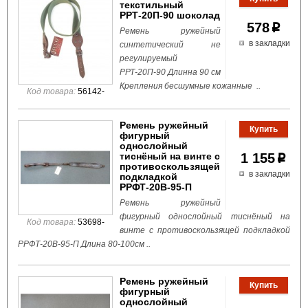
текстильный
РРТ-20П-90 шоколад
578
p
Ремень ружейный
в закладки
синтетический не
регулируемый
РРТ-20П-90 Длинна 90 см
Крепления бесшумные кожанные ..
Код товара:
56142-
Ремень ружейный
фигурный
однослойный
тиснёный на винте с
1 155
p
противоскользящей
в закладки
подкладкой
РРФТ-20В-95-П
Ремень ружейный
фигурный однослойный тиснёный на
Код товара:
53698-
винте с противоскользящей подкладкой
РРФТ-20В-95-П Длина 80-100см ..
Ремень ружейный
фигурный
однослойный