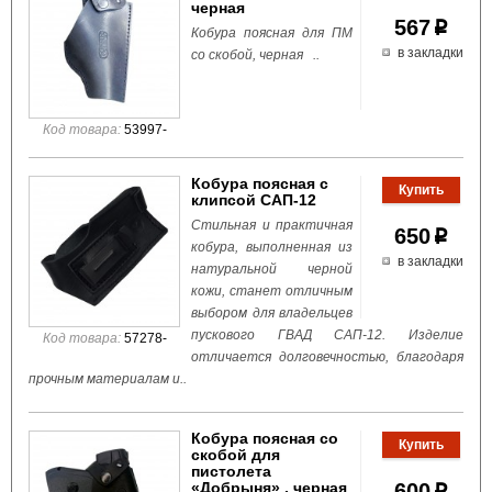
черная
567
p
Кобура поясная для ПМ
в закладки
со скобой, черная ..
Код товара:
53997-
Кобура поясная с
клипсой САП-12
Стильная и практичная
650
p
кобура, выполненная из
в закладки
натуральной черной
кожи, станет отличным
выбором для владельцев
пускового ГВАД САП-12. Изделие
Код товара:
57278-
отличается долговечностью, благодаря
прочным материалам и..
Кобура поясная со
скобой для
пистолета
«Добрыня» , черная
600
p