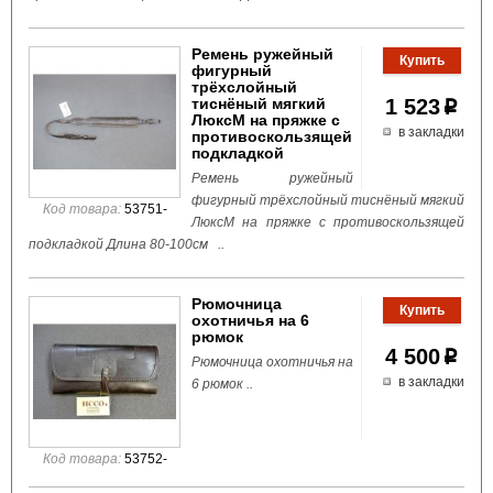
Ремень ружейный
фигурный
трёхслойный
тиснёный мягкий
1 523
p
ЛюксМ на пряжке с
в закладки
противоскользящей
подкладкой
Ремень ружейный
фигурный трёхслойный тиснёный мягкий
Код товара:
53751-
ЛюксМ на пряжке с противоскользящей
подкладкой Длина 80-100см ..
Рюмочница
охотничья на 6
рюмок
4 500
p
Рюмочница охотничья на
в закладки
6 рюмок ..
Код товара:
53752-