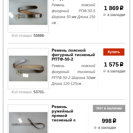
Ремень поясной
1 869
p
фигурный РПФ-50-5
в закладки
Ширина 50 мм Длина 150
см ..
Код товара:
55886-
Ремень поясной
фигурный тисненый
РПТФ-50-2
1 575
p
Ремень поясной
в закладки
фигурный тисненый
РПТФ-50-2 Ширина 50мм
Длина 120-125см ..
Код товара:
53701-
Ремень
ружейный
прямой
тисненый c
998
p
в закладки