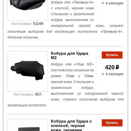
Кобура для «Премьер-4»
в закладки
с клипсой, черная кожа
Стильная и практичная
кобура, выполненная из
Код товара:
51149-
натуральной черной кожи, станет
отличным выбором для владельцев пистолета «Премьер-4».
Изделие отличае..
Кобура для Удара
М2
Кобура для «Удар М2»
420
p
для поясного ношения на
в закладки
ремне 35мм и 50мм,
черная кожа Стильная и
практичная кобура,
выполненная из натуральной черной
Код товара:
957-
кожи, станет отличным выбором для
владельцев пистолет..
Кобура для Удара с
клипсой, черная
кожа, тиснение