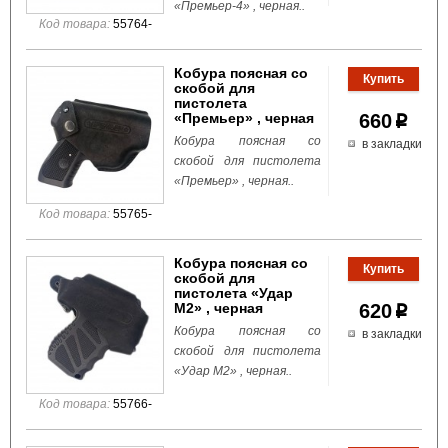
«Премьер-4» , черная..
Код товара:
55764-
Кобура поясная со
скобой для
пистолета
«Премьер» , черная
660
p
Кобура поясная со
в закладки
скобой для пистолета
«Премьер» , черная..
Код товара:
55765-
Кобура поясная со
скобой для
пистолета «Удар
М2» , черная
620
p
Кобура поясная со
в закладки
скобой для пистолета
«Удар М2» , черная..
Код товара:
55766-