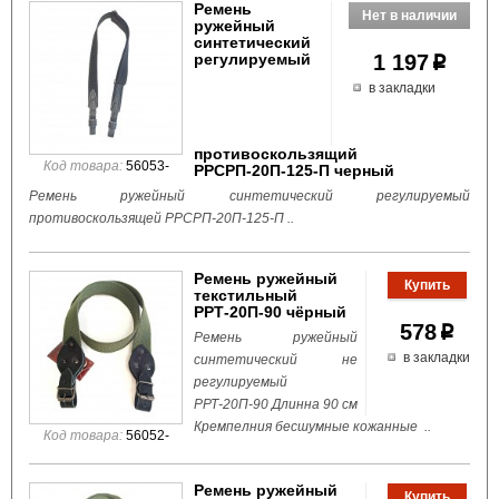
Ремень
ружейный
синтетический
регулируемый
1 197
p
в закладки
противоскользящий
Код товара:
56053-
РРСРП-20П-125-П черный
Ремень ружейный синтетический регулируемый
противоскользящей РРСРП-20П-125-П ..
Ремень ружейный
текстильный
РРТ-20П-90 чёрный
578
p
Ремень ружейный
в закладки
синтетический не
регулируемый
РРТ-20П-90 Длинна 90 см
Кремпелния бесшумные кожанные ..
Код товара:
56052-
Ремень ружейный