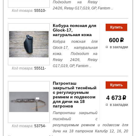
Подходит на Retay
24/26, Retay G17,G19, GP, Fantom ..
Код товара:
55510-
Кобура поясная для
Glock-17,
натуральная кожа
600
p
Кобура поясная для
в закладки
Glock-17, натуральная
кожа. Подходит на
Retay 24/26, Retay
G17,G19, GP, Fantom ..
Код товара:
55511-
Патронташ
закрытый тиснёный
с регулируемым
ремнем и подвесом
4 673
p
для дичи на 18
в закладки
патронов
Патронташ закрытый
тиснёный с
регулируемым ремнем и подвесом для
Код товара:
53754-
дичи на 18 патронов Калибр 12, 16, 20