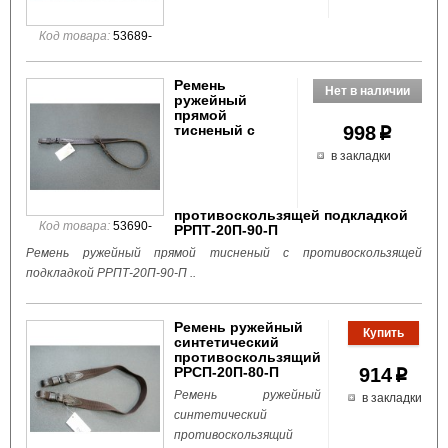
Код товара:
53689-
Ремень
ружейный
прямой
тисненый с
998
p
в закладки
противоскользящей подкладкой
Код товара:
53690-
РРПТ-20П-90-П
Ремень ружейный прямой тисненый с противоскользящей
подкладкой РРПТ-20П-90-П ..
Ремень ружейный
синтетический
противоскользящий
РРСП-20П-80-П
914
p
Ремень ружейный
в закладки
синтетический
противоскользящий