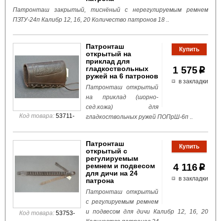
Патронташ закрытый, тиснёный с нерегулируемым ремнем
ПЗТУ-24п Калибр 12, 16, 20 Количество патронов 18 ..
Патронташ
открытый на
приклад для
гладкоствольных
1 575
p
ружей на 6 патронов
в закладки
Патронташ открытый
на приклад (шорно-
сед.кожа) для
Код товара:
53711-
гладкоствольных ружей ПОПрШ-6п ..
Патронташ
открытый с
регулируемым
ремнем и подвесом
4 116
p
для дичи на 24
в закладки
патрона
Патронташ открытый
с регулируемым ремнем
и подвесом для дичи Калибр 12, 16, 20
Код товара:
53753-