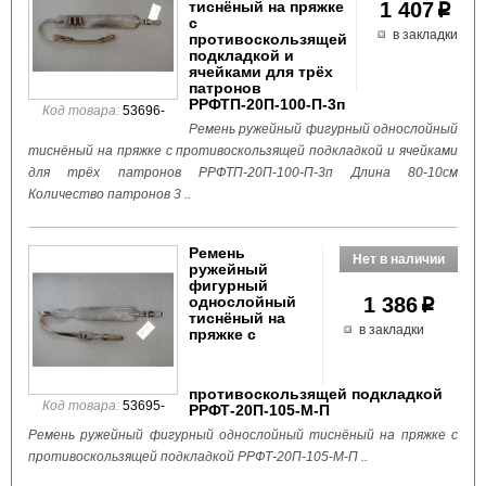
тиснёный на пряжке
1 407
p
с
в закладки
противоскользящей
подкладкой и
ячейками для трёх
патронов
РРФТП-20П-100-П-3п
Код товара:
53696-
Ремень ружейный фигурный однослойный
тиснёный на пряжке с противоскользящей подкладкой и ячейками
для трёх патронов РРФТП-20П-100-П-3п Длина 80-10см
Количество патронов 3 ..
Ремень
ружейный
фигурный
однослойный
1 386
p
тиснёный на
в закладки
пряжке с
противоскользящей подкладкой
Код товара:
53695-
РРФТ-20П-105-М-П
Ремень ружейный фигурный однослойный тиснёный на пряжке с
противоскользящей подкладкой РРФТ-20П-105-М-П ..