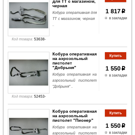
для ТТ с магазином,
черная
1 817
p
Кобура оперативная для
в закладки
ТТ с магазином, черная
..
Код товара:
53638-
Кобура оперативная
на аэрозольный
пистолет
"Добрыня"
1 550
p
Кобура оперативная на
в закладки
аэрозольный пистолет
"Добрыня" ..
Код товара:
52453-
Кобура оперативная
на аэрозольный
пистолет "Пионер"
1 550
p
Кобура оперативная на
в закладки
аэрозольный пистолет