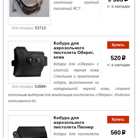
охотника) средний
в закладки
тиснёный ЯСТ ..
Код товара:
53713-
Кобура для
аэрозольного
пистолета Оберег,
кожа
520
p
Кобура для «Оберег» с
в закладки
клипсой, черная кожа
Стильная и практичная
кобура, выполненная из
Код товара:
53889-
натуральной черной кожи, станет
отличным выбором для владельцев пистолета «Оберег». Изделие
отличается до..
Кобура для
аэрозольного
пистолета Пионер
560
p
Кобура для пистолета