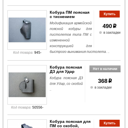
Кобура ПМ поясная
с тиснением
Модификация армейской
490
p
поясной кобуры для
в закладки
пистолетов типа ПМ с
измененной
конструкцией для
быстрого вынимания пистолета. ..
Код товара:
945-
Кобура поясная
ДЗ для Удар
Кобура поясная ДЗ
368
p
для Удар, со скобой
в закладки
..
Код товара:
50556-
Кобура поясная для
ПМ со скобой,