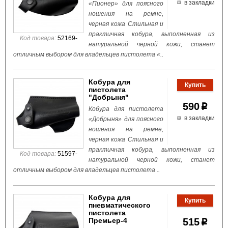
в закладки
«Пионер» для поясного
ношения на ремне,
черная кожа Стильная и
практичная кобура, выполненная из
Код товара:
52169-
натуральной черной кожи, станет
отличным выбором для владельцев пистолета «..
Кобура для
пистолета
"Добрыня"
590
p
Кобура для пистолета
в закладки
«Добрыня» для поясного
ношения на ремне,
черная кожа Стильная и
практичная кобура, выполненная из
Код товара:
51597-
натуральной черной кожи, станет
отличным выбором для владельцев пистолета ..
Кобура для
пневматического
пистолета
Премьер-4
515
p