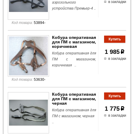
в закладки
аэрозольного
устройства Премьер-4 ..
Код товара:
53894-
Кобура оперативная
для ПМ с магазином,
коричневая
1 985
p
Кобура оперативная для
в закладки
ПМ с магазином,
коричневая ..
Код товара:
53630-
Кобура оперативная
для ПМ с магазином,
черная
1 775
p
Кобура оперативная для
в закладки
ПМ с магазином, черная
..