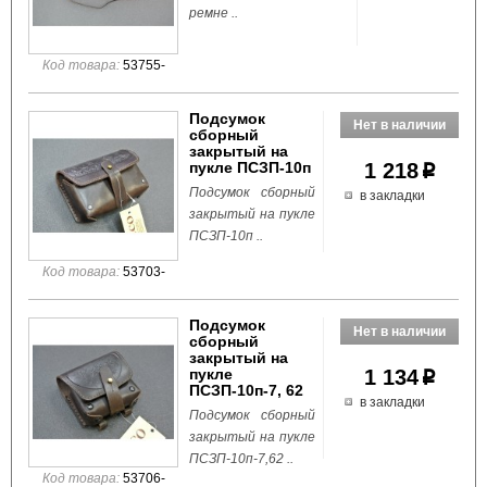
ремне ..
Код товара:
53755-
Подсумок
сборный
закрытый на
пукле ПСЗП-10п
1 218
p
Подсумок сборный
в закладки
закрытый на пукле
ПСЗП-10п ..
Код товара:
53703-
Подсумок
сборный
закрытый на
пукле
1 134
p
ПСЗП-10п-7, 62
в закладки
Подсумок сборный
закрытый на пукле
ПСЗП-10п-7,62 ..
Код товара:
53706-