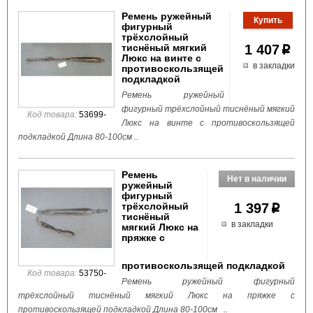
Ремень ружейный
фигурный
трёхслойный
тиснёный мягкий
1 407
p
Люкс на винте с
в закладки
противоскользящей
подкладкой
Ремень ружейный
фигурный трёхслойный тиснёный мягкий
Код товара:
53699-
Люкс на винте с противоскользящей
подкладкой Длина 80-100см ..
Ремень
ружейный
фигурный
трёхслойный
1 397
p
тиснёный
в закладки
мягкий Люкс на
пряжке с
противоскользящей подкладкой
Код товара:
53750-
Ремень ружейный фигурный
трёхслойный тиснёный мягкий Люкс на пряжке с
противоскользящей подкладкой Длина 80-100см ..