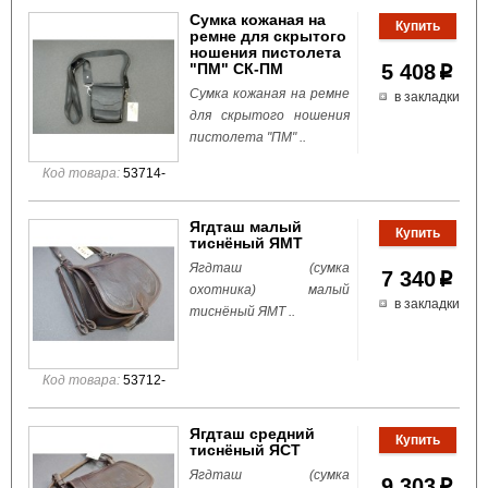
Сумка кожаная на
ремне для скрытого
ношения пистолета
"ПМ" СК-ПМ
5 408
p
Сумка кожаная на ремне
в закладки
для скрытого ношения
пистолета "ПМ" ..
Код товара:
53714-
Ягдташ малый
тиснёный ЯМТ
Ягдташ (сумка
7 340
p
охотника) малый
в закладки
тиснёный ЯМТ ..
Код товара:
53712-
Ягдташ средний
тиснёный ЯСТ
Ягдташ (сумка
9 303
p