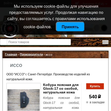
Войти
или
зарегистрироваться
Товаров: 0 (0
)
p
Мы используем cookie-файлы для улучшения
Санкт-Петербург
предоставляемых услуг. Продолжая навигацию по
ул. Тележная 37 лит А
+7 (911) 021-04-08
сайту, вы соглашаетесь с правилами использования
+7 (812) 921-73-50
cookie-файлов.
Принять
Открыть меню
Главная
Производители
»
»
ИССО
ИССО
ООО "ИССО" г. Санкт-Петербург. Производство изделий из
натуральной кожи.
Кобура поясная для
Glock-17 со скобой,
натуральная кожа
540
p
Кобура поясная для
в закладки
Glock-17 со скобой,
натуральная кожа.