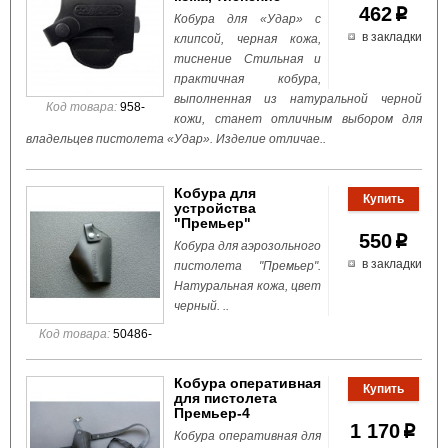
462
p
Кобура для «Удар» с
в закладки
клипсой, черная кожа,
тиснение Стильная и
практичная кобура,
выполненная из натуральной черной
Код товара:
958-
кожи, станет отличным выбором для
владельцев пистолета «Удар». Изделие отличае..
Кобура для
устройства
"Премьер"
550
p
Кобура для аэрозольного
в закладки
пистолета "Премьер".
Натуральная кожа, цвет
черный. ..
Код товара:
50486-
Кобура оперативная
для пистолета
Премьер-4
1 170
p
Кобура оперативная для