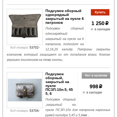
Подсумок сборный
однорядный
закрытый на пукле 6
патронов
1 250
p
Подсумок сборный
в закладки
однозарядный
закрытый на пукле на 6
патронов, подходит на
Код товара:
53702-
12,16,20 калибр. Патроны закрыты
клапаном, который защищает их от попадания влаги. Клапан
украшен тиснением на тему охоты...
Подсумок
сборный,
закрытый на
пукле
998
p
ПСЗП-10п-5, 45
в закладки
5, 6
Подсумок сборный
,закрытый на
пукле ПСЗП-10п для патронов нарезных
Код товара:
53704-
ружей калибра 5,45 и 5,6мм ..