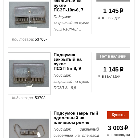
закрытый на
пукле
ПСЗП-10п-6, 7
1 145
p
Подсумок
в закладки
закрытый на пукле
ПСЗП-10п-6,7 ..
Код товара:
53705-
Подсумок
закрытый на
пукле
ПСЗП-8п-8, 9
1 145
p
Подсумок
в закладки
закрытый на пукле
ПСЗП-8п-8,9 ..
Код товара:
53708-
Подсумок закрытый
сдвоенный на
плечевом ремне
3 003
p
Подсумок закрытый
в закладки
сдвоенный на плечевом