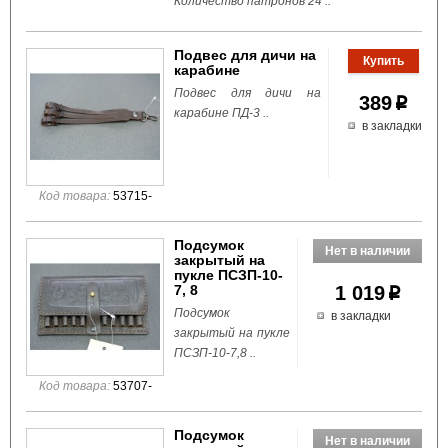
Количество патронов 24 ..
Подвес для дичи на
карабине
Подвес для дичи на
389
p
карабине ПД-3 ..
в закладки
Код товара:
53715-
Подсумок
закрытый на
пукле ПСЗП-10-
7, 8
1 019
p
Подсумок
в закладки
закрытый на пукле
ПСЗП-10-7,8 ..
Код товара:
53707-
Подсумок