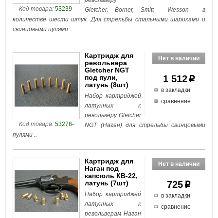
револьверу
Код товара:
53239-
Gletcher, Borner, Smitt Wesson в
количестве шести штук. Для стрельбы стальными шариками и
свинцовыми пулями ..
Картридж для
револьвера
Gletcher NGT
под пули,
1 512
p
латунь (8шт)
в закладки
Набор картриджей
сравнение
латунных к
револьверу Gletcher
Код товара:
53278-
NGT (Наган) для стрельбы свинцовыми
пулями ..
Картридж для
Наган под
капсюль КВ-22,
латунь (7шт)
725
p
Набор картриджей
в закладки
латунных к
сравнение
револьверам Наган