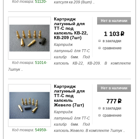
Код товара:
51120-
капсуля кв 209 (8шт) ..
Картридж
латунный для
ТТ-С под
капсюль КВ-22,
1 103
p
КВ-209 (7шт)
в закладки
Картридж
сравнение
латунный для ТТ-С
калибр 6мм. Под
Код товара:
51014-
капсюль КВ-22, КВ-209. В комплекте
7штук ..
Картридж
латунный для
ТТ-С под
капсюль
777
p
Жевело (7шт)
в закладки
Картридж
сравнение
латунный для ТТ-С
калибр 6мм. Под
Код товара:
54959-
капсюль Жевело. В комплекте 7штук ..