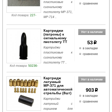
пластиковые к
сравнение
сигнальному
пистолету МР-371,
Код товара:
227-
МР-714 ..
Картриджи
(патроны) к
сигнальному
пистолету ТТ
53
p
Картриджи
в закладки
пластиковые к
сравнение
сигнальному
пистолету ТТ ..
Код товара:
50236-
Картридж
латунный
МР-371 для
автоматической
903
p
стрельбы (8шт)
в закладки
Картриджи
сравнение
латунный с
поршнем для