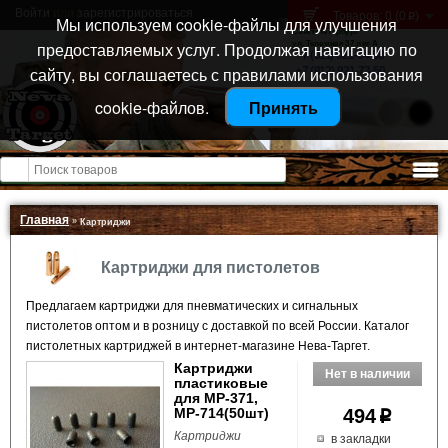
Войти
или
зарегистрироваться
Товаров: 0 (0
)
p
Мы используем cookie-файлы для улучшения
Санкт-Петербург
предоставляемых услуг. Продолжая навигацию по
ул. Тележная 37 лит А
+7 (911) 021-04-08
сайту, вы соглашаетесь с правилами использования
+7 (812) 921-73-50
cookie-файлов.
Принять
Открыть меню
Главная
»
Картриджи
Картриджи для пистолетов
Предлагаем картриджи для пневматических и сигнальных
пистолетов оптом и в розницу с доставкой по всей России. Каталог
пистолетных картриджей в интернет-магазине Нева-Таргет.
Картриджи
пластиковые
для МР-371,
МР-714(50шт)
494
p
Картриджи
в закладки