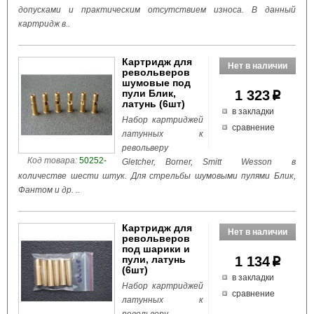
допусками и практическим отсутствием износа. В данный
картридж в..
Картридж для
револьверов
шумовые под
пули Блик,
1 323
p
латунь (6шт)
в закладки
Набор картриджей
сравнение
латунных к
револьверу
Код товара:
50252-
Gletcher, Borner, Smitt Wesson в
количестве шести штук. Для стрельбы шумовыми пулями Блик,
Фантом и др. ..
Картридж для
револьверов
под шарики и
пули, латунь
1 134
p
(6шт)
в закладки
Набор картриджей
сравнение
латунных к