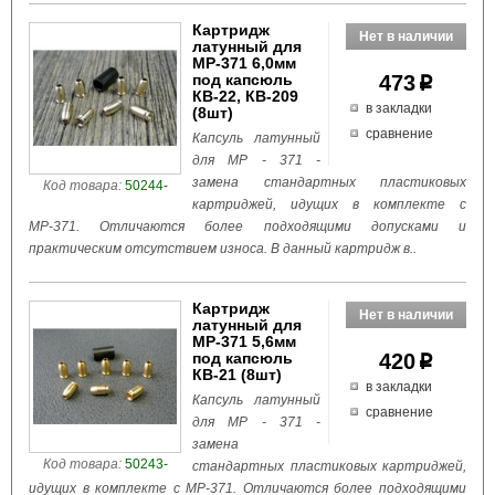
Картридж
латунный для
МР-371 6,0мм
под капсюль
473
p
КВ-22, КВ-209
в закладки
(8шт)
сравнение
Капсуль латунный
для МР - 371 -
замена стандартных пластиковых
Код товара:
50244-
картриджей, идущих в комплекте с
МР-371. Отличаются более подходящими допусками и
практическим отсутствием износа. В данный картридж в..
Картридж
латунный для
МР-371 5,6мм
под капсюль
420
p
КВ-21 (8шт)
в закладки
Капсуль латунный
сравнение
для МР - 371 -
замена
Код товара:
50243-
стандартных пластиковых картриджей,
идущих в комплекте с МР-371. Отличаются более подходящими