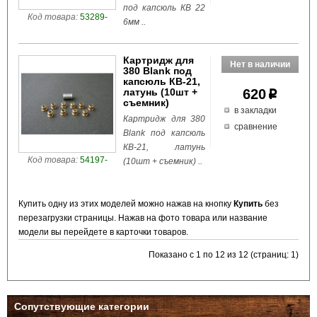
под капсюль КВ 22
Код товара:
53289-
6мм ..
Картридж для
380 Blank под
капсюль КВ-21,
латунь (10шт +
620
p
съемник)
в закладки
Картридж для 380
сравнение
Blank под капсюль
КВ-21, латунь
Код товара:
54197-
(10шт + съемник) ..
Купить одну из этих моделей можно нажав на кнопку
Купить
без
перезагрузки страницы. Нажав на фото товара или название
модели вы перейдете в карточки товаров.
Показано с 1 по 12 из 12 (страниц: 1)
Сопутствующие категории