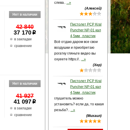
слева..
...»
(Алексей)
Пистолет PCP Kral
42 840
Puncher NP-01 кал
37 170
p
4,5мм , пластик
в закладки
Всё отдаю даром все свои
сравнение
воздушки и приобретаю
рогатку гляньте видео вы
охуеете https://..
...»
(Хер)
Пистолет PCP Kral
Puncher NP-01 кал
4,5мм , пластик
41 927
глушитель можно
41 097
p
установить? если да, то какая
в закладки
резьба?..
...»
сравнение
(Михаил)