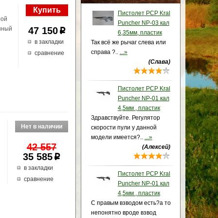
Пистолет PCP Kral
ной
Puncher NP-03 кал
нный
47 150
p
6,35мм, пластик
в закладки
Так всё же рычаг слева или
справа ?..
...»
сравнение
(Слава)
Пистолет PCP Kral
Puncher NP-01 кал
4,5мм , пластик
Здравствуйте. Регулятор
скорости пули у данной
модели имеется?..
...»
42 557
(Алексей)
35 585
p
в закладки
Пистолет PCP Kral
сравнение
Puncher NP-01 кал
4,5мм , пластик
С правым взводом есть?а то
непонятно вроде взвод