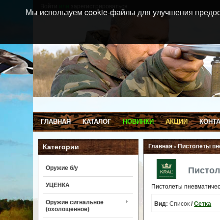
Войти
или
зарегистрироваться
Мы используем cookie-файлы для улучшения предос
ГЛАВНАЯ
КАТАЛОГ
НОВИНКИ
АКЦИИ
КОНТ
Категории
Главная
Пистолеты пн
»
Оружие б/у
Пистол
УЦЕНКА
Пистолеты пневматичес
Оружие сигнальное
Вид:
Список
/
Сетка
(охолощенное)