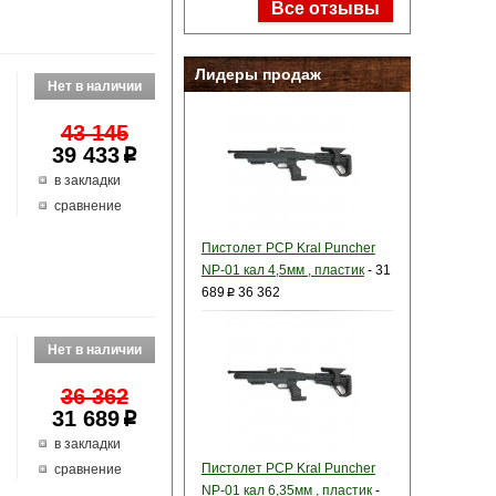
Все отзывы
Лидеры продаж
43 145
39 433
p
в закладки
сравнение
Пистолет PCP Kral Puncher
NP-01 кал 4,5мм , пластик
-
31
689
36 362
p
36 362
е
31 689
p
в закладки
Пистолет PCP Kral Puncher
сравнение
NP-01 кал 6,35мм , пластик
-