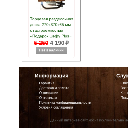
Торцевая разделочная
доска 270х370х65 мм
с гастроемкостью
«Подарок шефу Plus»
5 250
4 190
p
Информация
Слу
Гарантия
Связ
Доставка и оплата
Возв
О компании
Карт
Оптовикам
Поку
Политика конфиденциальности
Условия соглашения
Данный интернет-сайт носит исключительно ин