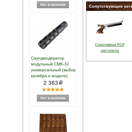
Сопутствующие кат
Спортивные PCP
пистолеты
Саундмодератор
модульный СМК-32
универсальный (выбор
калибра и модели)
2 363
p