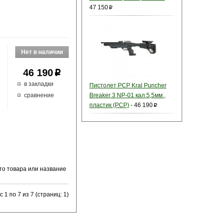
47 150
p
46 190
p
в закладки
Пистолет PCP Kral Puncher
е
сравнение
Breaker 3 NP-01 кал 5,5мм ,
пластик (PCP)
-
46 190
p
то товара или название
 1 по 7 из 7 (страниц: 1)