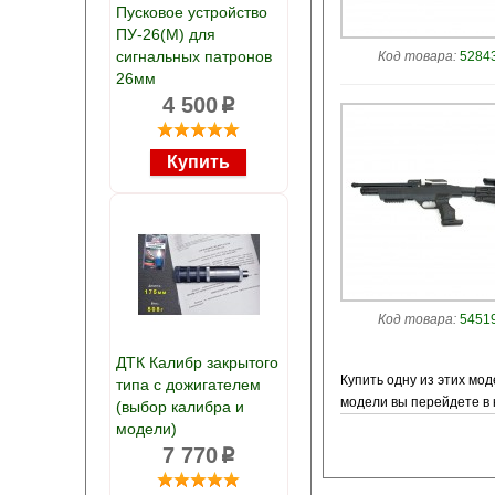
Пусковое устройство
ПУ-26(М) для
сигнальных патронов
Код товара:
52843
26мм
4 500
p
Код товара:
54519
ДТК Калибр закрытого
Купить одну из этих мо
типа с дожигателем
модели вы перейдете в 
(выбор калибра и
модели)
7 770
p