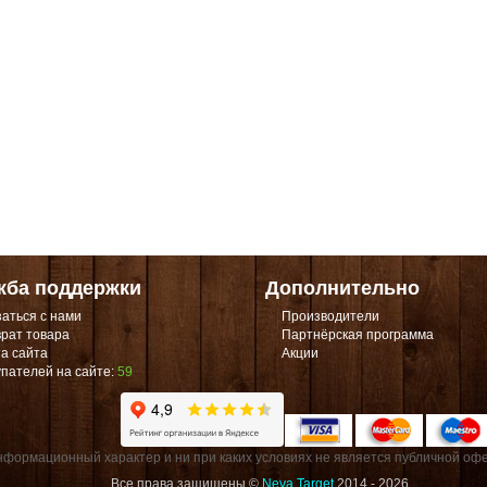
жба поддержки
Дополнительно
аться с нами
Производители
рат товара
Партнёрская программа
а сайта
Акции
пателей на сайте:
59
формационный характер и ни при каких условиях не является публичной офе
Все права защищены ©
Neva Target
2014 - 2026