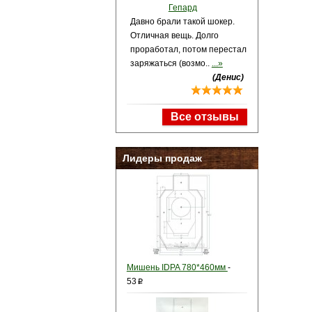
Гепард
Давно брали такой шокер.
Отличная вещь. Долго
проработал, потом перестал
заряжаться (возмо..
...»
(Денис)
Все отзывы
Лидеры продаж
Мишень IDPA 780*460мм
-
53
p