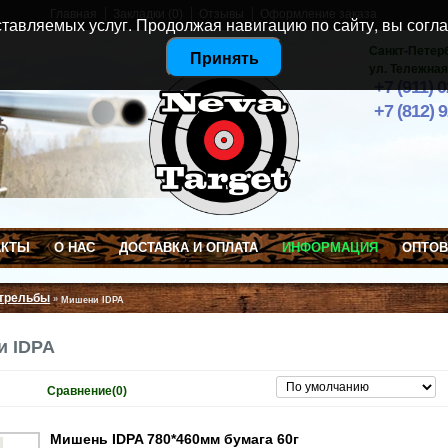
Главная
Закладки (0)
Отзывы
Оформление заказа
тавляемых услуг. Продолжая навигацию по сайту, вы согла
Санкт-Петер
Принять
ул. Тележная
+7 (911) 
+7 (812) 
АКТЫ
О НАС
ДОСТАВКА И ОПЛАТА
ИНФОРМАЦИЯ
ОПТО
стрельбы
»
Мишени IDPA
и IDPA
Сравнение(0)
Мишень IDPA 780*460мм бумага 60г