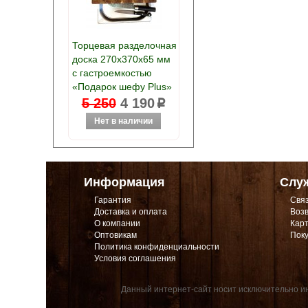
Торцевая разделочная
доска 270х370х65 мм
с гастроемкостью
«Подарок шефу Plus»
5 250
4 190
p
Информация
Слу
Гарантия
Связ
Доставка и оплата
Возв
О компании
Карт
Оптовикам
Поку
Политика конфиденциальности
Условия соглашения
Данный интернет-сайт носит исключительно ин