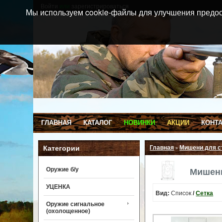
Войти
или
зарегистрироваться
Мы используем cookie-файлы для улучшения предос
ГЛАВНАЯ
КАТАЛОГ
НОВИНКИ
АКЦИИ
КОНТ
Категории
Главная
Мишени для 
»
Оружие б/у
Мишен
УЦЕНКА
Вид:
Список
/
Сетка
Оружие сигнальное
(охолощенное)