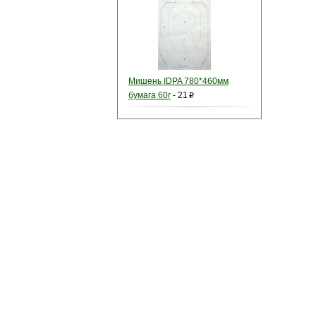
Мишень IDPA 780*460мм
бумага 60г
-
21
p