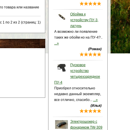
то товара или название
Обойма к
устройству ПУ-3,
 1 по 2 из 2 (страниц: 1)
латунь
А возможно ли появление
таких же обойм но на ПУ-4?..
...»
(Роман)
Пусковое
устройство
четырехзарядное
ПУ-4
Приобрел относительно
недавно данный экземпляр,
все отлично, спасибо...
...»
(Илья)
Электрошокер с
фонариком TW-309