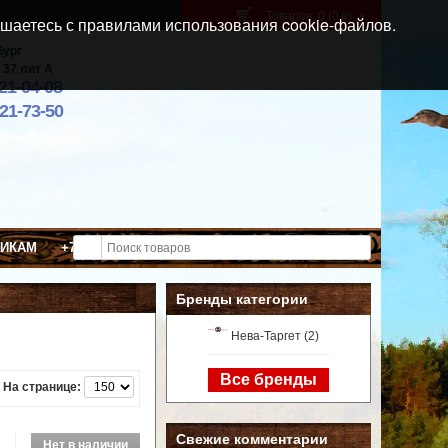
Товаров: 0 (0
)
p
шаетесь с правилами использования cookie-файлов.
бург
 37 лит А
021-04-08
921-73-50
ВИКАМ
+7 (911) 021-04-08
Бренды категории
Нева-Таргет (2)
Все бренды
На странице:
Свежие комментарии