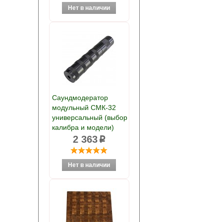
Саундмодератор
модульный СМК-32
универсальный (выбор
калибра и модели)
2 363
p