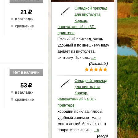
Складной приклад
21
p
для пистолета
в закладки
Корсар,
сравнение
напечатанный на 3D-
принтере
Отличный приклад, очень
удобный и по внешнему виду
делает из пистолета
винтовку. При скл..
...»
(Алексей )
Складной приклад
53
p
для пистолета
в закладки
Корсар,
напечатанный на 3D-
сравнение
принтере
хороший приклад. плюсы.
удобный занимает мало
места легкий. больше всего
понравилась прикл..
...»
(егор)