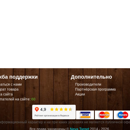
жба поддержки
Дополнительно
аться с нами
Производители
рат товара
Партнёрская программа
а сайта
Акции
пателей на сайте:
60
формационный характер и ни при каких условиях не является публичной офе
Все права защищены ©
Neva Target
2014 - 2026