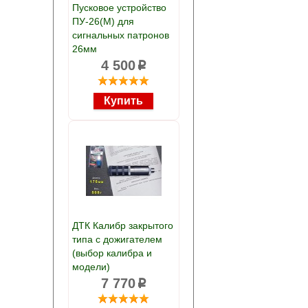
Пусковое устройство
ПУ-26(М) для
сигнальных патронов
26мм
4 500
p
ДТК Калибр закрытого
типа с дожигателем
(выбор калибра и
модели)
7 770
p