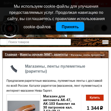
Войти
или
зарегистрироваться
Товаров: 0 (0
)
p
Мы используем cookie-файлы для улучшения
Санкт-Петербург
предоставляемых услуг. Продолжая навигацию по
ул. Тележная 37 лит А
+7 (911) 021-04-08
сайту, вы соглашаетесь с правилами использования
+7 (812) 921-73-50
cookie-файлов.
Принять
Открыть меню
Главная
Макеты оружия (ММГ), раритеты
»
»
Магазины, ленты пулеметные
Магазины, ленты пулеметные
(раритеты)
Предлагаем раритетные магазины, пулеметные ленты с доставкой
по всей России. Каталог раритетов (магазинов, лент пулеметных) в
интернет-магазине Нева-Таргет.
Магазин для
автомата АК-47,
АК-103 бакелит на
30 патронов кал.
1 344
p