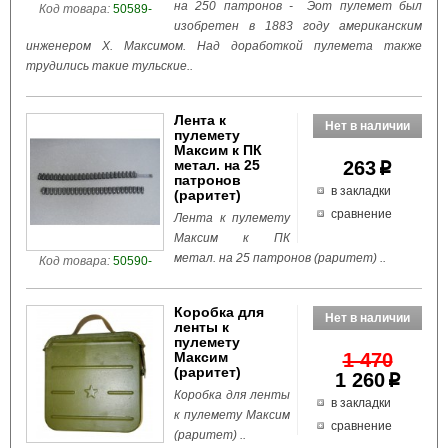
на 250 патронов - Эот пулемет был
Код товара:
50589-
изобретен в 1883 году американским
инженером Х. Максимом. Над доработкой пулемета также
трудились такие тульские..
Лента к
пулемету
Максим к ПК
метал. на 25
263
p
патронов
в закладки
(раритет)
сравнение
Лента к пулемету
Максим к ПК
метал. на 25 патронов (раритет) ..
Код товара:
50590-
Коробка для
ленты к
пулемету
Максим
1 470
(раритет)
1 260
p
Коробка для ленты
в закладки
к пулемету Максим
сравнение
(раритет) ..