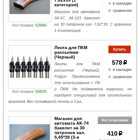
7,62x39 (1
в закладки
категория)
сравнение
Магазин для автомата
АК-47, АК-103 бакелит
на 30 патронов кал. 7,62*39. С хранения,
Код товара:
53999-
1-я категория. ..
Лента для ПКМ
рассыпная
(Черный)
578
p
Лента для ПКМ
в закладки
рассыпная (Черный),
Pufgun Предназначена
сравнение
для использования с ПК
и ПКМ. Не подвержена коррозии, не
Код товара:
56825-
требует спецусловий для длительного
хранения. Вес полимерной ленты в 3 ра..
Магазин для
автомата АК-74
бакелит на 30
патронов кал.
410
p
5,45*39 (3-я