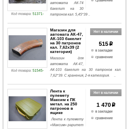
сравнение
автомата АК-74
бакелит на 30
Код товара:
51371-
патронов кал. 5,45*39 ..
Магазин для
автомата АК-47,
АК-103 бакелит
на 30 патронов
515
p
кал. 7,62x39 (2
в закладки
категория)
сравнение
Магазин для
автомата АК-47,
АК-103 бакелит на 30 патронов кал.
Код товара:
51545-
7,62*39. С хранения, 2-я категория. ..
Лента к
пулемету
Максим к ПК
метал. на 250
1 470
p
патронов в
в закладки
ящике
сравнение
Лента к пулемету
«Максим» раритет