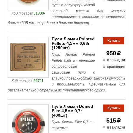
пули с полусферической
головной частью для мощных
Код товара:
51800-
пневматических винтовок со скоростью
больше 305 м/с, на средние и дальние дистанц..
Пули Люман Pointed
Pellets 4,5мм 0,68г
(1250шт)
950
p
Пули Люман Pointed
в закладки
Pellets 0,68 г - тяжелые
остроголовые
сравнение
свинцовые пули с
гладкой поверхностью. Высокая кучность
Код товара:
56711-
и пробиваемость. Предназначены для
развлекательной стрельбы из пневматического оружи..
Пули Люман Domed
Pike 4,5мм 0,7г
(400шт)
515
p
Пули Люман Pike 0,7 г –
в закладки
тяжелые