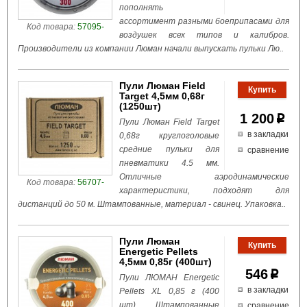
пополнять
ассортимент разными боеприпасами для
Код товара:
57095-
воздушек всех типов и калибров.
Производители из компании Люман начали выпускать пульки Лю..
Пули Люман Field
Target 4,5мм 0,68г
(1250шт)
1 200
p
Пули Люман Field Target
в закладки
0,68г круглоголовые
средние пульки для
сравнение
пневматики 4.5 мм.
Отличные аэродинамические
Код товара:
56707-
характеристики, подходят для
дистанций до 50 м. Штампованные, материал - свинец. Упаковка..
Пули Люман
Energetic Pellets
4,5мм 0,85г (400шт)
546
p
Пули ЛЮМАН Energetic
в закладки
Pellets XL 0,85 г (400
шт). Штампованные
сравнение