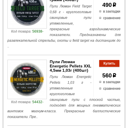
490
p
Пули Люман Field Target
в закладки
0,68 г - круглоголовые
свинцовые пули
сравнение
утяжеленные,
прекрасные аэродинамические
Код товара:
56938-
показатели. Предназначены для
развлекательной стрельбы, охоты и field target на дистанциях до
..
Пули Люман
Energetic Pellets XXL
4,5мм 1,03г (400шт)
560
p
Пули Люман Energetic
в закладки
Pellets 1,03 г -
утяжеленные
сравнение
круглоголовые
свинцовые пули с плоской частью,
Код товара:
54432-
подходят для мощных пневматических
винтовок магнум-класса. Прекрасные баллистические
показатели. Пре..