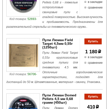
в закладки
Pellets 0,68 г - тяжелые
остроголовые
сравнение
свинцовые пули с
гладкой поверхностью. Высокая кучность
Код товара:
52693-
и пробиваемость. Предназначены для
развлекательной стрельбы из пневматического оружи..
Пули Люман Field
Target 4,5мм 0,55г
(1250шт)
1 180
p
Пули Люман Field Target
в закладки
0,55г круглоголовые
средние пульки для
сравнение
пневматики 4.5 мм.
Отличные аэродинамические
Код товара:
56706-
характеристики, подходят для
дистанций до 50 м. Штампованные, материал - свинец. Упаковка..
Пули Люман Domed
Pellets 4,5 мм 0,68
грамм (450шт)
410
p
Пули Люман Domes