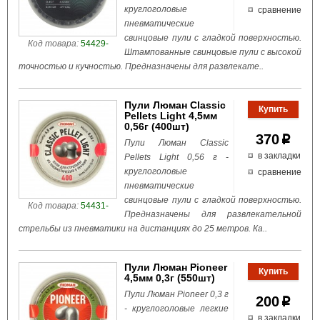
круглоголовые
сравнение
пневматические
свинцовые пули с гладкой поверхностью.
Код товара:
54429-
Штампованные свинцовые пули с высокой
точностью и кучностью. Предназначены для развлекате..
Пули Люман Classic
Pellets Light 4,5мм
0,56г (400шт)
370
p
Пули Люман Classic
в закладки
Pellets Light 0,56 г -
круглоголовые
сравнение
пневматические
свинцовые пули с гладкой поверхностью.
Код товара:
54431-
Предназначены для развлекательной
стрельбы из пневматики на дистанциях до 25 метров. Ка..
Пули Люман Pioneer
4,5мм 0,3г (550шт)
Пули Люман Pioneer 0,3 г
200
p
- круглоголовые легкие
в закладки