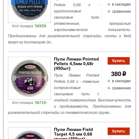
в закладки
Pellets 0,68 г -
круглоголовые
сравнение
свинцовые пули
утяжеленные, прекрасные
Код товара:
56939-
аэродинамические показатели.
Предназначены для развлекательной стрельбы, охоты и field
target на дистанциях до..
Пули Люман Pointed
Pellets 4,5мм 0,68г
(450шт)
380
p
Пули Люман Pointed
в закладки
Pellets 0,68 г - тяжелые
остроголовые
сравнение
свинцовые пули с
гладкой поверхностью. Высокая кучность
Код товара:
56710-
и пробиваемость. Предназначены для
развлекательной стрельбы из пневматического оружи..
Пули Люман Field
Target 4,5 мм 0,68
грамм (450шт)