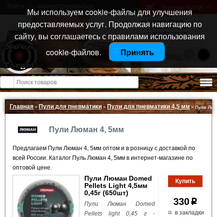
Войти
или
зарегистрироваться
Товаров: 0 (0
)
p
Мы используем cookie-файлы для улучшения
Санкт-Петербург
предоставляемых услуг. Продолжая навигацию по
ул. Тележная 37 лит А
+7 (911) 021-04-08
сайту, вы соглашаетесь с правилами использования
+7 (812) 921-73-50
cookie-файлов.
Принять
Открыть меню
Главная
Пули для пневматики
Пули для пневматики 4,5 мм
»
»
»
Пули Люм
Пули Люман 4, 5мм
Предлагаем Пули Люман 4, 5мм оптом и в розницу с доставкой по
всей России. Каталог Пуль Люман 4, 5мм в интернет-магазине по
оптовой цене.
Пули Люман Domed
Pellets Light 4,5мм
0,45г (650шт)
330
p
Пули Люман Domed
в закладки
Pellets light 0,45 г -