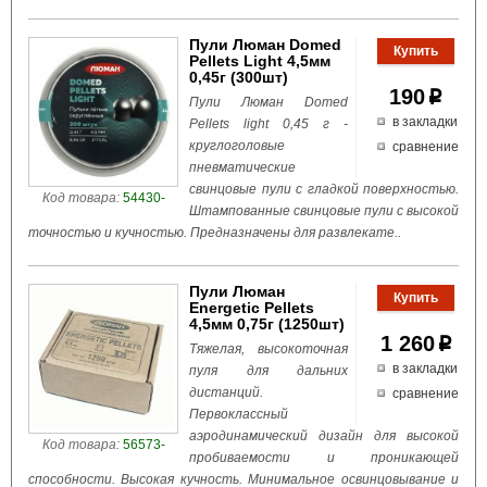
Пули Люман Domed
Pellets Light 4,5мм
0,45г (300шт)
190
p
Пули Люман Domed
в закладки
Pellets light 0,45 г -
круглоголовые
сравнение
пневматические
свинцовые пули с гладкой поверхностью.
Код товара:
54430-
Штампованные свинцовые пули с высокой
точностью и кучностью. Предназначены для развлекате..
Пули Люман
Energetic Pellets
4,5мм 0,75г (1250шт)
1 260
p
Тяжелая, высокоточная
в закладки
пуля для дальних
дистанций.
сравнение
Первоклассный
аэродинамический дизайн для высокой
Код товара:
56573-
пробиваемости и проникающей
способности. Высокая кучность. Минимальное освинцовывание и