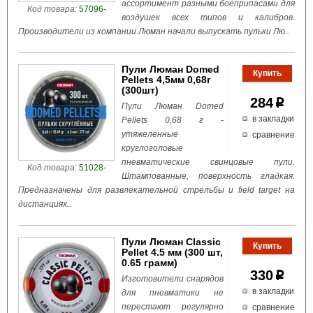
ассортимент разными боеприпасами для
Код товара:
57096-
воздушек всех типов и калибров.
Производители из компании Люман начали выпускать пульки Лю..
Пули Люман Domed
Pellets 4,5мм 0,68г
(300шт)
284
p
Пули Люман Domed
в закладки
Pellets 0,68 г -
утяжеленные
сравнение
круглоголовые
пневматические свинцовые пули.
Код товара:
51028-
Штампованные, поверхность гладкая.
Предназначены для развлекательной стрельбы и field target на
дистанциях..
Пули Люман Classic
Pellet 4.5 мм (300 шт,
0.65 грамм)
330
p
Изготовители снарядов
в закладки
для пневматики не
перестают регулярно
сравнение