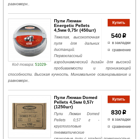
равномерн..
Пули Люман
Energetic Pellets
4,5мм 0,75г (450шт)
540
p
Тяжелая, высокоточная
в закладки
пуля для дальних
дистанций.
сравнение
Первоклассный
аэродинамический дизайн для высокой
Код товара:
51029-
пробиваемости и проникающей
способности. Высокая кучность. Минимальное освинцовывание и
равномерн..
Пули Люман Domed
Pellets 4,5мм 0,57г
(1250шт)
830
p
Пули Люман Domed
в закладки
Pellets 0,57 г -
круглоголовые
сравнение
пневматические
свинцовые пули с гладкой поверхностью.