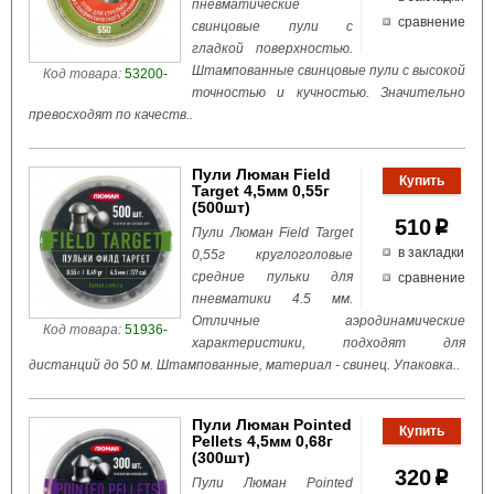
пневматические
сравнение
свинцовые пули с
гладкой поверхностью.
Штампованные свинцовые пули с высокой
Код товара:
53200-
точностью и кучностью. Значительно
превосходят по качеств..
Пули Люман Field
Target 4,5мм 0,55г
(500шт)
510
p
Пули Люман Field Target
в закладки
0,55г круглоголовые
средние пульки для
сравнение
пневматики 4.5 мм.
Отличные аэродинамические
Код товара:
51936-
характеристики, подходят для
дистанций до 50 м. Штампованные, материал - свинец. Упаковка..
Пули Люман Pointed
Pellets 4,5мм 0,68г
(300шт)
320
p
Пули Люман Pointed