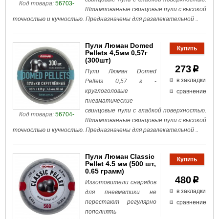
Код товара:
56703-
Штампованные свинцовые пули с высокой
точностью и кучностью. Предназначены для развлекательной ..
Пули Люман Domed
Pellets 4,5мм 0,57г
(300шт)
273
p
Пули Люман Domed
в закладки
Pellets 0,57 г -
круглоголовые
сравнение
пневматические
свинцовые пули с гладкой поверхностью.
Код товара:
56704-
Штампованные свинцовые пули с высокой
точностью и кучностью. Предназначены для развлекательной ..
Пули Люман Classic
Pellet 4.5 мм (500 шт,
0.65 грамм)
480
p
Изготовители снарядов
в закладки
для пневматики не
перестают регулярно
сравнение
пополнять