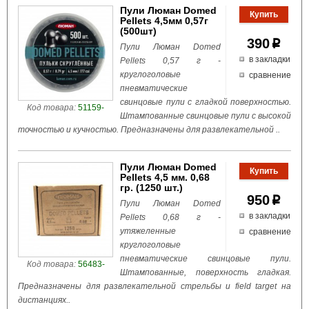
Пули Люман Domed
Pellets 4,5мм 0,57г
(500шт)
390
p
Пули Люман Domed
в закладки
Pellets 0,57 г -
круглоголовые
сравнение
пневматические
свинцовые пули с гладкой поверхностью.
Код товара:
51159-
Штампованные свинцовые пули с высокой
точностью и кучностью. Предназначены для развлекательной ..
Пули Люман Domed
Pellets 4,5 мм. 0,68
гр. (1250 шт.)
950
p
Пули Люман Domed
в закладки
Pellets 0,68 г -
утяжеленные
сравнение
круглоголовые
пневматические свинцовые пули.
Код товара:
56483-
Штампованные, поверхность гладкая.
Предназначены для развлекательной стрельбы и field target на
дистанциях..