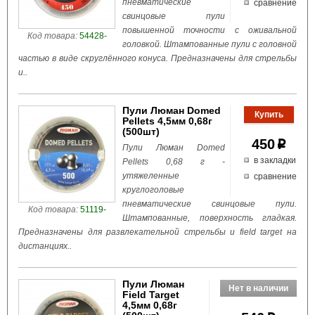
пневматические
сравнение
свинцовые пули
повышенной точности с оживальной
Код товара:
54428-
головкой. Штампованные пули с головной
частью в виде скруглённого конуса. Предназначены для стрельбы
и..
Пули Люман Domed
Pellets 4,5мм 0,68г
(500шт)
450
p
Пули Люман Domed
в закладки
Pellets 0,68 г -
утяжеленные
сравнение
круглоголовые
пневматические свинцовые пули.
Код товара:
51119-
Штампованные, поверхность гладкая.
Предназначены для развлекательной стрельбы и field target на
дистанциях..
Пули Люман
Field Target
4,5мм 0,68г