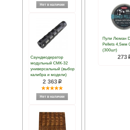
Пули Люман 
Pellets 4,5мм 
(300шт)
273
Саундмодератор
модульный СМК-32
универсальный (выбор
калибра и модели)
2 363
p