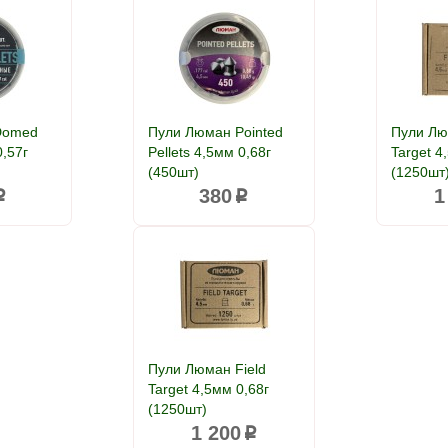
Domed
Пули Люман Pointed
Пули Лю
0,57г
Pellets 4,5мм 0,68г
Target 4
(450шт)
(1250шт
380
1
p
p
Пули Люман Field
Target 4,5мм 0,68г
(1250шт)
1 200
p