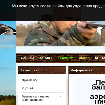
Войти
или
зарегистрироваться
Мы используем cookie-файлы для улучшения предос
ГЛАВНАЯ
КАТАЛОГ
НОВИНКИ
АКЦИИ
КОНТ
Категории
Информация
П
Оружие б/у
бал
УЦЕНКА
аэр
Оружие сигнальное
пи
(охолощенное)