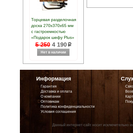
Торцевая разделочная
доска 270х370х65 мм
с гастроемкостью
«Подарок шефу Plus»
5 250
4 190
p
Информация
Слу
Гарантия
Связ
Доставка и оплата
Возв
О компании
Карт
Оптовикам
Поку
Политика конфиденциальности
Условия соглашения
Данный интернет-сайт носит исключительно ин