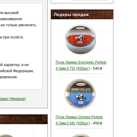
ля высокой
Лидеры продаж
 равномерное
не только увеличить
и при полёте.
Пули Люман Energetic Pellets
й характер, и не
4,5мм 0,75г (450шт)
-
540
p
сийской Федерации,
едомления.
ман (Украина)
Пули Люман Domed Pellets
4,5мм 0,68г (500шт)
-
450
p