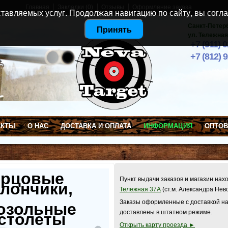
Главная
Закладки (0)
Отзывы
Оформление заказа
тавляемых услуг. Продолжая навигацию по сайту, вы согла
Санкт-Петер
Принять
ул. Тележная
+7 (911) 
+7 (812) 
АКТЫ
О НАС
ДОСТАВКА И ОПЛАТА
ИНФОРМАЦИЯ
ОПТО
ерцовые
Пункт выдачи заказов и магазин нах
лончики,
Тележная 37А
(ст.м. Александра Нев
Заказы оформленные с доставкой на
озольные
доставлены в штатном режиме.
столеты
Открыть карту проезда ►