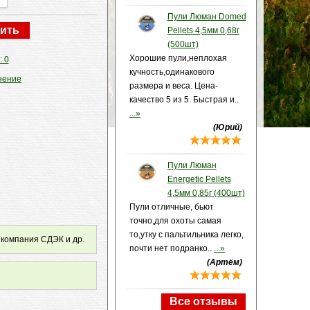
Пули Люман Domed
Pellets 4,5мм 0,68г
(500шт)
Хорошие пули,неплохая
: 0
кучность,одинакового
нение
размера и веса. Цена-
качество 5 из 5. Быстрая и..
...»
(Юрий)
Пули Люман
Energetic Pellets
4,5мм 0,85г (400шт)
Пули отличные, бьют
точно,для охоты самая
то,утку с пальтильника легко,
 компания СДЭК и др.
почти нет подранко..
...»
(Артём)
Все отзывы