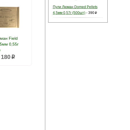
Пули Люман Domed Pellets
4,5мм 0,57г (500шт)
-
390
p
ман Field
,5мм 0,55г
)
 180
p