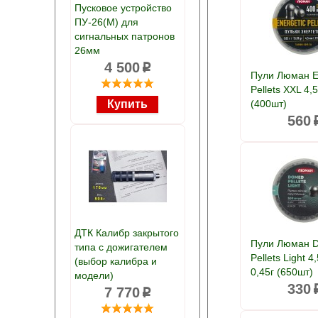
Пусковое устройство
ПУ-26(М) для
сигнальных патронов
26мм
4 500
p
Пули Люман E
Pellets XXL 4,
(400шт)
560
ДТК Калибр закрытого
Пули Люман 
типа с дожигателем
Pellets Light 
(выбор калибра и
0,45г (650шт)
модели)
330
7 770
p