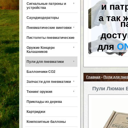
и пат
Сигнальные патроны и
устройства
а так 
Саундмодераторы
п
Пневматические винтовки
досту
Пистолеты пневматические
для
O
Оружие Концерн
Калашников
Пули для пневматики
Баллончики CO2
Главная
Пули для пне
»
Запчасти для пневматики
Пули Люман En
Тюнинг оружия
Приклады из дерева
Картриджи
Композитные баллоны