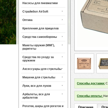
Насосы для пневматики
Страйкбол AirSoft
Оптика
Крепления для прицелов
Средства самообороны
Макеты оружия (ММГ),
раритеты
Средства по уходу за
оружием
Аксессуары для стрельбы
Мишени для стрельбы
Способы доставки:
Са
Луки, все для луков
Арбалеты, все для
Способы оплаты:
Нал
арбалетов
Рогатки, шары для рогаток и
Описание
Отз