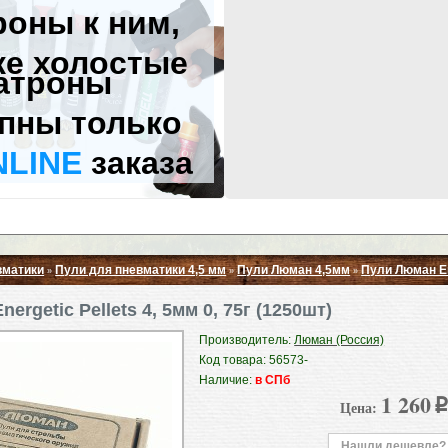
роны к ним,
же холостые
атроны
пны только
NLINE
заказа
вматики
Пули для пневматики 4,5 мм
Пули Люман 4,5мм
Пули Люман Ene
»
»
»
Свернуть ▲
ergetic Pellets 4, 5мм 0, 75г (1250шт)
Производитель:
Люман (Россия)
Код товара: 56573-
Наличие:
в СПб
1 260
Цена:
p
Нашли дешевле?