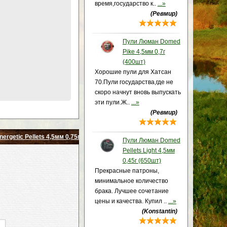
время,государство к..
...»
(Ревмир)
Пули Люман Domed
Pike 4,5мм 0,7г
(400шт)
Хорошие пули для Хатсан
70.Пули государства,где не
скоро начнут вновь выпускать
эти пули.Ж..
...»
(Ревмир)
rgetic Pellets 4,5мм 0,75г (1250шт)
Пули Люман Domed
Pellets Light 4,5мм
0,45г (650шт)
Прекрасные патроны,
минимальное количество
брака. Лучшее сочетание
цены и качества. Купил ..
...»
(Konstantin)