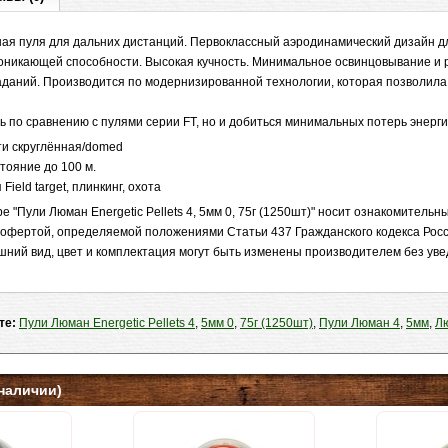
ная пуля для дальних дистанций. Первоклассный аэродинамический дизайн д
оникающей способности. Высокая кучность. Минимальное освинцовывание и
даний. Производится по модернизированной технологии, которая позволила 
ь по сравнению с пулями серии FT, но и добиться минимальных потерь энерги
ти скруглённая/domed
тояние до 100 м.
ield target, плинкинг, охота
 "Пули Люман Energetic Pellets 4, 5мм 0, 75г (1250шт)" носит ознакомительны
 офертой, определяемой положениями Статьи 437 Гражданского кодекса Рос
шний вид, цвет и комплектация могут быть изменены производителем без ув
те:
Пули Люман Energetic Pellets 4
,
5мм 0
,
75г (1250шт)
,
Пули Люман 4
,
5мм
,
Лю
наличии)