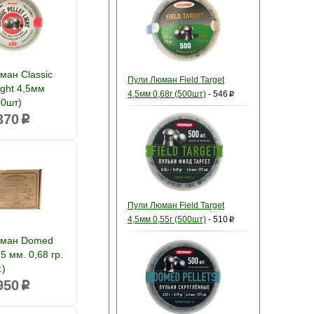
ман Classic
Пули Люман Field Target
ight 4,5мм
4,5мм 0,68г (500шт)
-
546
p
00шт)
370
p
Пули Люман Field Target
4,5мм 0,55г (500шт)
-
510
p
юман Domed
,5 мм. 0,68 гр.
.)
950
p