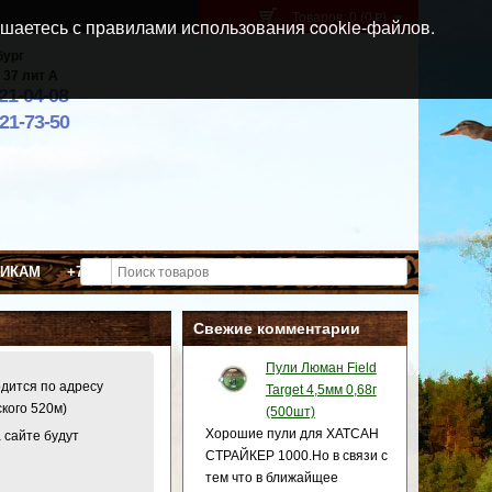
Товаров: 0 (0
)
p
шаетесь с правилами использования cookie-файлов.
бург
 37 лит А
021-04-08
921-73-50
ВИКАМ
+7 (911) 021-04-08
Свежие комментарии
Пули Люман Field
одится по адресу
Target 4,5мм 0,68г
ского 520м)
(500шт)
Хорошие пули для ХАТСАН
 сайте будут
СТРАЙКЕР 1000.Но в связи с
тем что в ближайщее