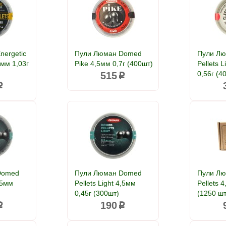
nergetic
Пули Люман Domed
Пули Лю
5мм 1,03г
Pike 4,5мм 0,7г (400шт)
Pellets L
0,56г (4
515
p
p
Domed
Пули Люман Domed
Пули Л
4,5мм
Pellets Light 4,5мм
Pellets 4
0,45г (300шт)
(1250 шт
190
p
p