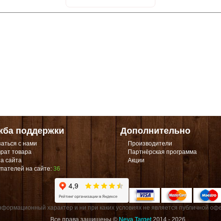
жба поддержки
Дополнительно
аться с нами
Производители
рат товара
Партнёрская программа
а сайта
Акции
пателей на сайте:
36
формационный характер и ни при каких условиях не является публичной офе
Все права защищены ©
Neva Target
2014 - 2026