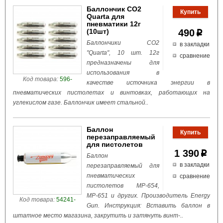
Баллончик СО2
Quarta для
пневматики 12г
(10шт)
490
p
Баллончики CO2
в закладки
"Quarta", 10 шт. 12г
сравнение
предназначены для
использования в
Код товара:
596-
качестве источника энергии в
пневматических пистолетах и винтовках, работающих на
углекислом газе. Баллончик имеет стальной..
Баллон
перезаправляемый
для пистолетов
1 390
p
Баллон
в закладки
перезаправляемый для
пневматических
сравнение
пистолетов МР-654,
МР-651 и других. Производитель Energy
Код товара:
54241-
Gun. Инструкция: Вставить баллон в
штатное место магазина, закрутить и затянуть винт-..