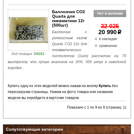
Баллончик СО2
Quarta для
пневматики 12г
(500шт)
32 025
20 990
p
Баллончик с
углекислым газом
в закладки
Quarta СО2 12г для
сравнение
пневматических
Код товара:
54042-
пистолетов (1шт) расcчитан на 70
выстрелов, что лучше аналогов на 20%. 500 штук в заводской
коробке ..
Купить одну из этих моделей можно нажав на кнопку
Купить
без
перезагрузки страницы. Нажав на фото товара или название
модели вы перейдете в карточки товаров.
Показано с 1 по 9 из 9 (страниц: 1)
Сопутствующие категории