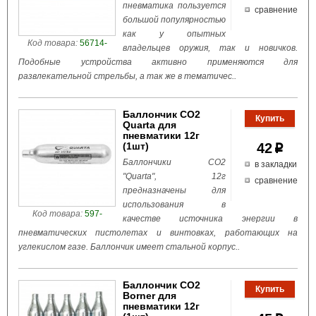
пневматика пользуется
сравнение
большой популярностью
как у опытных
Код товара:
56714-
владельцев оружия, так и новичков.
Подобные устройства активно применяются для
развлекательной стрельбы, а так же в тематичес..
Баллончик СО2
Quarta для
пневматики 12г
(1шт)
42
p
Баллончики CO2
в закладки
"Quarta", 12г
сравнение
предназначены для
использования в
Код товара:
597-
качестве источника энергии в
пневматических пистолетах и винтовках, работающих на
углекислом газе. Баллончик имеет стальной корпус..
Баллончик СО2
Borner для
пневматики 12г