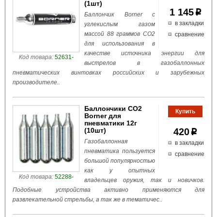
(1шт)
1 145
p
Баллончик Borner с
в закладки
углекислым газом
массой 88 граммов CO2
сравнение
для использования в
качестве источника энергии для
Код товара:
52631-
выстрелов в газобаллонных
пневматических винтовках российских и зарубежных
производителе..
Баллончики СО2
Borner для
пневматики 12г
(10шт)
420
p
Газобаллонная
в закладки
пневматика пользуется
сравнение
большой популярностью
как у опытных
Код товара:
52288-
владельцев оружия, так и новичков.
Подобные устройства активно применяются для
развлекательной стрельбы, а так же в тематичес..