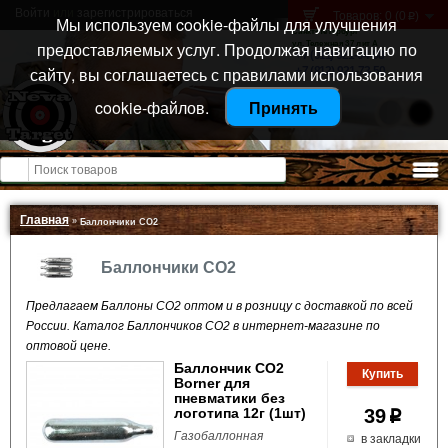
Войти
или
зарегистрироваться
Товаров: 0 (0
)
p
Мы используем cookie-файлы для улучшения
Санкт-Петербург
предоставляемых услуг. Продолжая навигацию по
ул. Тележная 37 лит А
+7 (911) 021-04-08
сайту, вы соглашаетесь с правилами использования
+7 (812) 921-73-50
cookie-файлов.
Принять
Открыть меню
Главная
»
Баллончики CO2
Баллончики CO2
Предлагаем Баллоны CO2 оптом и в розницу с доставкой по всей
России. Каталог Баллончиков CO2 в интернет-магазине по
оптовой цене.
Баллончик СО2
Borner для
пневматики без
логотипа 12г (1шт)
39
p
Газобаллонная
в закладки