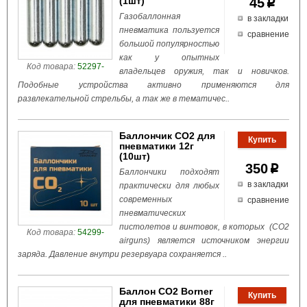
(1шт)
45
p
Газобаллонная
в закладки
пневматика пользуется
сравнение
большой популярностью
как у опытных
Код товара:
52297-
владельцев оружия, так и новичков.
Подобные устройства активно применяются для
развлекательной стрельбы, а так же в тематичес..
Баллончик СО2 для
пневматики 12г
(10шт)
350
p
Баллончики подходят
в закладки
практически для любых
современных
сравнение
пневматических
пистолетов и винтовок, в которых (CO2
Код товара:
54299-
airguns) является источником энергии
заряда. Давление внутри резервуара сохраняется ..
Баллон СО2 Borner
для пневматики 88г