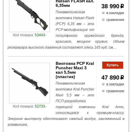
Hatsan FLASH кал.
6,35мм
38 990
p
Пневматическая
в закладки
винтовка Hatsan Flash
сравнение
(PCP) 6,35 мм – это
РСР-модификация от
Код товара:
53443-
популярного оружейного бренда,
красивое, мощное оружие. Объем
резервуара высокого давления составляет здесь 165 куб. см, ..
Винтовка PCP Kral
Puncher Maxi 3
кал 5,5мм
(пластик)
47 890
p
Пневматическая
в закладки
винтовка Kral Puncher
сравнение
Maxi 5,5 мм – это
ПСП-разработка
Код товара:
52733-
турецкой компании Kral Arms,
относящаяся к премиум-классу.
Энергию выстрелу обеспечивает сжатый воздух, заключенный в
алюминиев..