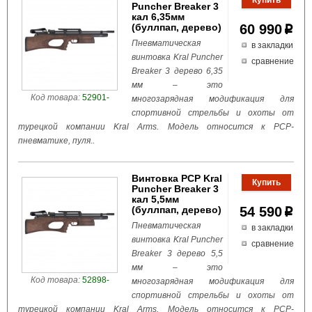
Puncher Breaker 3
кал 6,35мм
(буллпап, дерево)
60 990
p
Пневматическая
в закладки
винтовка Kral Puncher
сравнение
Breaker 3 дерево 6,35
мм – это
Код товара:
52901-
многозарядная модификация для
спортивной стрельбы и охоты от
турецкой компании Kral Arms. Модель относится к РСР-
пневматике, пуля..
Винтовка PCP Kral
Puncher Breaker 3
кал 5,5мм
(буллпап, дерево)
54 590
p
Пневматическая
в закладки
винтовка Kral Puncher
сравнение
Breaker 3 дерево 5,5
мм – это
Код товара:
52898-
многозарядная модификация для
спортивной стрельбы и охоты от
турецкой компании Kral Arms. Модель относится к РСР-