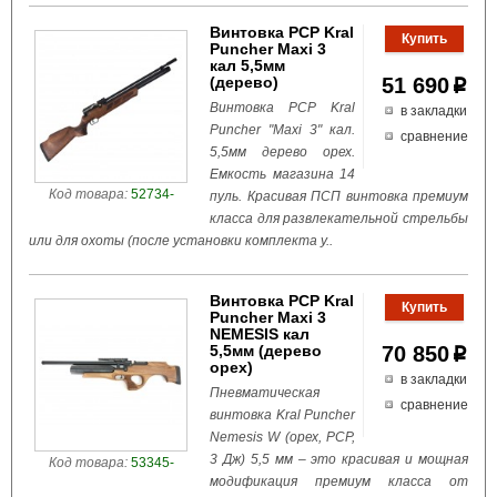
Винтовка PCP Kral
Puncher Maxi 3
кал 5,5мм
(дерево)
51 690
p
Винтовка PCP Kral
в закладки
Puncher "Maxi 3" кал.
сравнение
5,5мм дерево орех.
Емкость магазина 14
Код товара:
52734-
пуль. Красивая ПСП винтовка премиум
класса для развлекательной стрельбы
или для охоты (после установки комплекта у..
Винтовка PCP Kral
Puncher Maxi 3
NEMESIS кал
5,5мм (дерево
70 850
p
орех)
в закладки
Пневматическая
сравнение
винтовка Kral Puncher
Nemesis W (орех, PCP,
3 Дж) 5,5 мм – это красивая и мощная
Код товара:
53345-
модификация премиум класса от