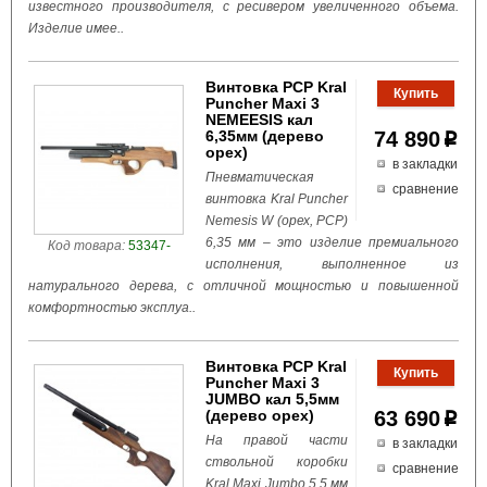
известного производителя, с ресивером увеличенного объема.
Изделие имее..
Винтовка PCP Kral
Puncher Maxi 3
NEMEESIS кал
6,35мм (дерево
74 890
p
орех)
в закладки
Пневматическая
сравнение
винтовка Kral Puncher
Nemesis W (орех, PCP)
6,35 мм – это изделие премиального
Код товара:
53347-
исполнения, выполненное из
натурального дерева, с отличной мощностью и повышенной
комфортностью эксплуа..
Винтовка PCP Kral
Puncher Maxi 3
JUMBO кал 5,5мм
(дерево орех)
63 690
p
На правой части
в закладки
ствольной коробки
сравнение
Kral Maxi Jumbo 5.5 мм