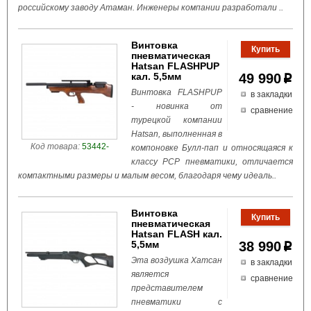
российскому заводу Атаман. Инженеры компании разработали ..
Винтовка
пневматическая
Hatsan FLASHPUP
кал. 5,5мм
49 990
p
Винтовка FLASHPUP
в закладки
- новинка от
сравнение
турецкой компании
Hatsan, выполненная в
Код товара:
53442-
компоновке Булл-пап и относящаяся к
классу РСР пневматики, отличается
компактными размеры и малым весом, благодаря чему идеаль..
Винтовка
пневматическая
Hatsan FLASH кал.
5,5мм
38 990
p
Эта воздушка Хатсан
в закладки
является
сравнение
представителем
пневматики с