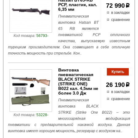
Hatsan BT65-RB
PCP, пластик, кал.
72 990
p
6,35 мм
в закладки
Пневматическая
сравнение
винтовка Hatsan BT
65 RB является
пневматикой PCP отличного
Код товара:
56793-
качества, выпускаемую известным
турецким производителем. Она совмещает в себе отличную
точность мощность при стрельбе. Кон..
Винтовка
пневматическая
BLACK STRIKE
(STRIKE ONE)
26 190
p
B022 кал. 4,5мм не
в закладки
более 3.0 Дж
сравнение
Пневматическая
винтовка BLACK
STRIKE (Strike One B022) – это
Код товара:
53228-
многозарядная модификация
пневматики с предварительной накачкой воздуха. Данная
винтовка имеет хорошую мощность, резервуар с воздухом на..