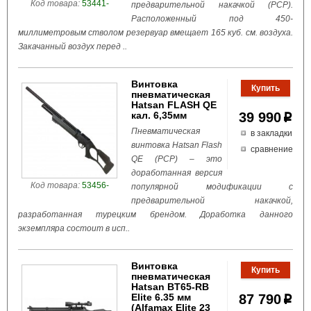
Код товара:
53441-
предварительной накачкой (PCP).
Расположенный под 450-
миллиметровым стволом резервуар вмещает 165 куб. см. воздуха.
Закачанный воздух перед ..
Винтовка
пневматическая
Hatsan FLASH QE
кал. 6,35мм
39 990
p
Пневматическая
в закладки
винтовка Hatsan Flash
сравнение
QE (PCP) – это
доработанная версия
Код товара:
53456-
популярной модификации с
предварительной накачкой,
разработанная турецким брендом. Доработка данного
экземпляра состоит в исп..
Винтовка
пневматическая
Hatsan BT65-RB
Elite 6.35 мм
87 790
p
(Alfamax Elite 23