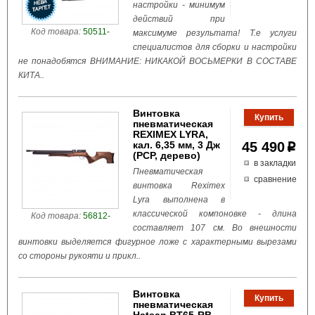
настройки - минимум
действий при
Код товара:
50511-
максимуме результата! Т.е услуги
специалистов для сборки и настройки
не понадобятся ВНИМАНИЕ: НИКАКОЙ ВОСЬМЕРКИ В СОСТАВЕ
КИТА..
Винтовка
пневматическая
REXIMEX LYRA,
кал. 6,35 мм, 3 Дж
45 490
p
(РСР, дерево)
в закладки
Пневматическая
сравнение
винтовка Reximex
Lyra выполнена в
классической компоновке - длина
Код товара:
56812-
составляет 107 см. Во внешности
винтовки выделяется фигурное ложе с характерными вырезами
со стороны рукояти и прикл..
Винтовка
пневматическая