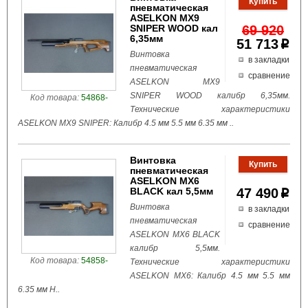
пневматическая
ASELKON MX9
SNIPER WOOD кал
69 920
6,35мм
51 713
p
Винтовка
в закладки
пневматическая
сравнение
ASELKON MX9
SNIPER WOOD калибр 6,35мм.
Код товара:
54868-
Технические характеристики
ASELKON MX9 SNIPER: Калибр 4.5 мм 5.5 мм 6.35 мм ..
Винтовка
пневматическая
ASELKON MX6
BLACK кал 5,5мм
47 490
p
Винтовка
в закладки
пневматическая
сравнение
ASELKON MX6 BLACK
калибр 5,5мм.
Код товара:
54858-
Технические характеристики
ASELKON MX6: Калибр 4.5 мм 5.5 мм
6.35 мм Н..