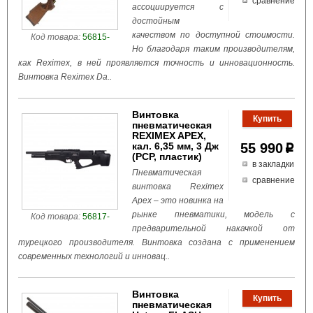
сравнение
ассоциируется с
достойным
качеством по доступной стоимости.
Код товара:
56815-
Но благодаря таким производителям,
как Reximex, в ней проявляется точность и инновационность.
Винтовка Reximex Da..
Винтовка
пневматическая
REXIMEX APEX,
кал. 6,35 мм, 3 Дж
55 990
p
(РСР, пластик)
в закладки
Пневматическая
сравнение
винтовка Reximex
Apex – это новинка на
рынке пневматики, модель с
Код товара:
56817-
предварительной накачкой от
турецкого производителя. Винтовка создана с применением
современных технологий и инновац..
Винтовка
пневматическая