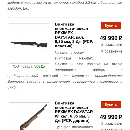
модель в тактическом исполнении, калибра 5,5 мм, с биатлонным
взводом. Ее..
Винтовка
пневматическая
REXIMEX
DAYSTAR, кал.
49 990
p
6,35 мм, 3 Дж (РСР,
в закладки
пластик)
сравнение
Пневматическая
винтовка Reximex
Daystar – это новинка на рынке
Код товара:
56811-
пневматики, модель с
предварительной накачкой от турецкого производителя.
Винтовка создана с применением современных технологий и
инно..
Винтовка
пневматическая
REXIMEX DAYSTAR
W, кал. 6,35 мм, 3
49 990
p
Дж (РСР, дерево)
в закладки
Турецкая пневматика