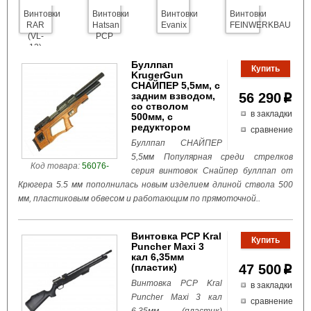
Винтовки
Винтовки
Винтовки
Винтовки
RAR
Hatsan
Evanix
FEINWERKBAU
(VL-
PСP
12)
Буллпап
KrugerGun
СНАЙПЕР 5,5мм, с
задним взводом,
56 290
p
со стволом
в закладки
500мм, с
редуктором
сравнение
Буллпап СНАЙПЕР
5,5мм Популярная среди стрелков
Код товара:
56076-
серия винтовок Снайпер буллпап от
Крюгера 5.5 мм пополнилась новым изделием длиной ствола 500
мм, пластиковым обвесом и работающим по прямоточной..
Винтовка PCP Kral
Puncher Maxi 3
кал 6,35мм
(пластик)
47 500
p
Винтовка PCP Kral
в закладки
Puncher Maxi 3 кал
сравнение