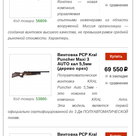
Reximex — новая
сравнение
компания,
управляемая
опытными инженерами из области
Код товара:
56809-
вооружений. Миссия организации —
создание винтовок высшего качества, не превышая рамок средней
рыночной стоимости. Характери..
Винтовка PCP Kral
Puncher Maxi 3
AUTO кал 5,5мм
(дерево орех)
69 550
p
Полуавтоматическая
в закладки
винтовка KRAL
сравнение
Puncher Auto 5,5мм -
это новинка от
Код товара:
53880-
компании KRAL Arms.
Эта модель является первой
официально сертифицированной до 3 Дж ПОЛУАВТОМАТИЧЕСКОЙ
пневм..
Винтовка PCP Kral