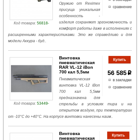
Оружию от Reximex
сравнение
присуща уникальная
особенность -
изделия сохраняют эргономичность и
Код товара:
56818-
комфорт работы даже в исполнениях с
расширенными характеристиками. Это же справедливо и для
модели Аккура - буд..
Винтовка
пневматическая
RAR VL-12 iBon
700 кал 5,5мм
56 585
p
Пневматическая
в закладки
винтовка VL-12 iBon
сравнение
700 кал 5,5мм
предназначена для
Код товара:
53449-
стрельбы в условиях тира и на
открытом воздухе, при температурах
от -10°С до +40°С. На корпусе винтовки нанесены наим..
Винтовка
пневматическая