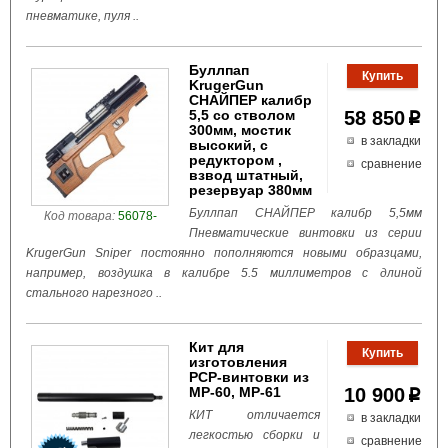
пневматике, пуля ..
Буллпап
KrugerGun
СНАЙПЕР калибр
5,5 со стволом
58 850
p
300мм, мостик
в закладки
высокий, с
редуктором ,
сравнение
взвод штатный,
резервуар 380мм
Буллпап СНАЙПЕР калибр 5,5мм
Код товара:
56078-
Пневматические винтовки из серии
KrugerGun Sniper постоянно пополняются новыми образцами,
например, воздушка в калибре 5.5 миллиметров с длиной
стального нарезного ..
Кит для
изготовления
PCP-винтовки из
МР-60, МР-61
10 900
p
КИТ отличается
в закладки
легкостью сборки и
сравнение