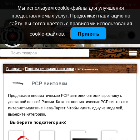
Войти
или
зарегистрироваться
Товаров: 0 (0
)
p
Мы используем cookie-файлы для улучшения
Санкт-Петербург
предоставляемых услуг. Продолжая навигацию по
ул. Тележная 37 лит А
+7 (911) 021-04-08
сайту, вы соглашаетесь с правилами использования
+7 (812) 921-73-50
cookie-файлов.
Принять
Открыть меню
Главная
Пневматические винтовки
»
»
PCP винтовки
PCP винтовки
Предлагаем пневматические PCP винтовки оптом и в розницу с
доставкой по всей России. Каталог пневматических PCP винтовок в
интернет-магазине Нева-Таргет. Чтобы купить одну из моделей,
выберите категорию.
Выберите подкатегорию: