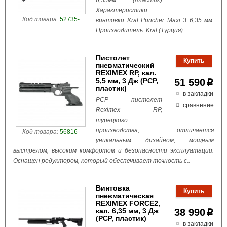
6,35мм (пластик)
Характеристики
Код товара:
52735-
винтовки Kral Puncher Maxi 3 6,35 мм:
Производитель: Kral (Турция) ..
Пистолет
пневматический
REXIMEX RP, кал.
5,5 мм, 3 Дж (РСР,
51 590
p
пластик)
в закладки
РСР пистолет
сравнение
Reximex RP,
турецкого
производства, отличается
Код товара:
56816-
уникальным дизайном, мощным
выстрелом, высоким комфортом и безопасности эксплуатации.
Оснащен редуктором, который обеспечивает точность с..
Винтовка
пневматическая
REXIMEX FORCE2,
кал. 6,35 мм, 3 Дж
38 990
p
(РСР, пластик)
в закладки