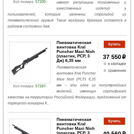
Код товара:
57205-
имеют репутацию долговечных и
качественных изделий у
пользователей, которые увлечены стрельбой из
пневматического оружия. Такие воздушки Крюгера остаются в
рабочем состоянии даж..
Пневматическая
винтовка Kral
Puncher Maxi Nish
(пластик, PCP, 3
37 550
p
Дж) 6,35 мм
в закладки
Пневматическая
сравнение
винтовка Kral Puncher
Maxi Nish (PCP) 6,35
мм – это одна из популярнейших
Код товара:
57287-
моделей, имеющих сертификат
качества на территории Российской Федерации, предложение от
турецкого концерна K..
Пневматическая
винтовка Kral
Puncher Maxi Nish
(пластик, PCP, 3
40 560
p