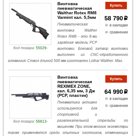
Винтовка
пневматическая
Walther Rotex RM8
Varmint кал. 5,5мм
58 790
p
Пневматическая
в закладки
винтовка Walther
сравнение
Rotex RM8 - это 8-ми
зарядная модель РСР
Код товара:
55029-
винтовки. Бoковой затвoр винтовки
выполнен из CNC-обработанного
алюминия. Ствол длиной 500 мм изготовлен Lothar Walther. Маг..
Винтовка
пневматическая
REXIMEX ZONE,
кал. 6,35 мм, 3 Дж
64 990
p
(РСР, пластик)
в закладки
Пневматика активно
сравнение
используется для
спортивной и
развлекательной стрельбы по
Код товара:
56813-
мишеням. При этом многие экземпляры
также применяются среди опытных охотников, отмечающих