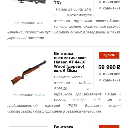
в закладки
TR)
сравнение
Hatsan BT 65-RB Elite
- высокомощная
винтовка турецкого производства,
Код товара:
328-
которая может похвастаться высокой
начальной скоростью пули, большим объемом резервуара, а также
улучшенной эргономи..
Винтовка
пневматическая
Hatsan AT 44-10
Wood (дерево)
59 990
p
кал. 6,35мм
в закладки
Пневматическая
сравнение
винтовка модели
AT44-10 от
турецкого производителя Hatsan -
Код товара:
55350-
модель калибра 6,35 мм с
предварительной накачкой (PCP). Винтовка может
использоваться для спортивной и развлекательной ст..
Винтовка