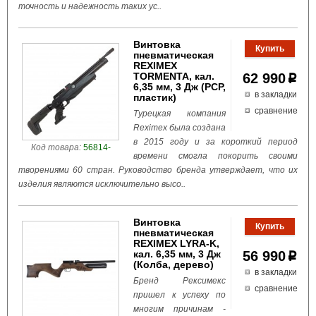
точность и надежность таких ус..
Винтовка
пневматическая
REXIMEX
TORMENTA, кал.
62 990
p
6,35 мм, 3 Дж (РСР,
в закладки
пластик)
сравнение
Турецкая компания
Reximex была создана
в 2015 году и за короткий период
Код товара:
56814-
времени смогла покорить своими
творениями 60 стран. Руководство бренда утверждает, что их
изделия являются исключительно высо..
Винтовка
пневматическая
REXIMEX LYRA-K,
кал. 6,35 мм, 3 Дж
56 990
p
(Колба, дерево)
в закладки
Бренд Рексимекс
сравнение
пришел к успеху по
многим причинам -