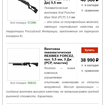
Дж) 5,5 мм
в закладки
Пневматическая
сравнение
винтовка Kral Puncher
Maxi Nish (PCP) 5,5 мм
– это одна из популярнейших моделей,
Код товара:
57286-
имеющих сертификат качества на
территории Российской Федерации, предложение от турецкого
концерна Kr..
Винтовка
пневматическая
REXIMEX FORCE2,
кал. 5,5 мм, 3 Дж
38 990
p
(РСР, пластик)
в закладки
Reximex — новая
сравнение
компания,
управляемая
опытными инженерами из области
Код товара:
56810-
вооружений. Миссия организации —
создание винтовок высшего качества, не превышая рамок средней
рыночной стоимости. Характери..