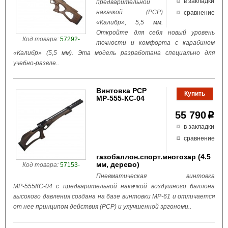
в закладки
предварительной
накачкой (РСР)
сравнение
«Калибр», 5,5 мм.
Откройте для себя новый уровень
Код товара:
57292-
точности и комфорта с карабином
«Калибр» (5,5 мм). Эта модель разработана специально для
учебно-развле..
Винтовка РСР
МР-555-КС-04
55 790
p
в закладки
сравнение
газобаллон.спорт.многозар (4.5
мм, дерево)
Код товара:
57153-
Пневматическая винтовка
МР-555КС-04 с предварительной накачкой воздушного баллона
высокого давления создана на базе винтовки МР-61 и отличается
от нее принципом действия (РСР) и улучшенной эргономи..