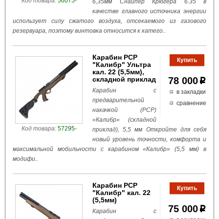
Код товара:
56075-
6,35мм Снайпер Крюгера 6.35 в
качестве главного источника энергии
использует силу сжатого воздуха, отсекаемого из газового
резервуара, поэтому винтовка относится к катего..
Карабин РСР
"Калибр" Ультра
кал. 22 (5,5мм),
складной приклад
78 000
p
Карабин с
в закладки
предварительной
сравнение
накачкой (РСР)
«Калибр» (складной
Код товара:
57295-
приклад), 5,5 мм Откройте для себя
новый уровень точности, комфорта и
максимальной мобильности с карабином «Калибр» (5,5 мм) в
модифи..
Карабин РСР
"Калибр" кал. 22
(5,5мм)
75 000
p
Карабин с