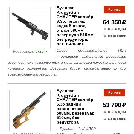
Буллпап
KrugerGun
СНАЙПЕР калибр
6,35, пластик,
64 850
p
задний взвод,
в закладки
ствол 580мм,
резервуар 510мм,
сравнение
без редуктора,
рег. тыльник
Среди производителей ПЦП
Код товара:
57264-
пневматики выделяется российский
изготовитель качественных и мощных пневматических винтовок
компания КрюгерГан. Воздушки Kruger разрабатываются для
всевозможных категорий г..
Буллпап
KrugerGun
СНАЙПЕР калибр
6,35 задний
53 790
p
взвод, ствол
в закладки
580мм, резервуар
510мм, без
сравнение
редуктора
Буллпап СНАЙПЕР