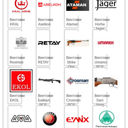
Винтовки
Винтовки
Винтовки
Винтовки
KRAL
Aselkon
Ataman
Horhe
Jager
Винтовки
Винтовки
Винтовки
Винтовки
Reximex
RETAY
Strike
Umarex
One
PСP
Винтовки
Винтовки
Винтовки
Винтовки
EKOL
Байкал
Crosman
Sam
PCP
PСP
Yang
(Sumatra)