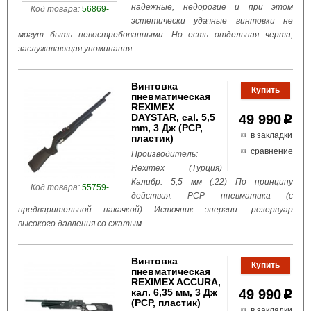
надежные, недорогие и при этом
Код товара:
56869-
эстетически удачные винтовки не
могут быть невостребованными. Но есть отдельная черта,
заслуживающая упоминания -..
Винтовка
пневматическая
REXIMEX
DAYSTAR, cal. 5,5
49 990
p
mm, 3 Дж (РСР,
в закладки
пластик)
сравнение
Производитель:
Reximex (Турция)
Калибр: 5,5 мм (.22) По принципу
Код товара:
55759-
действия: PCP пневматика (с
предварительной накачкой) Источник энергии: резервуар
высокого давления со сжатым ..
Винтовка
пневматическая
REXIMEX ACCURA,
кал. 6,35 мм, 3 Дж
49 990
p
(РСР, пластик)
в закладки