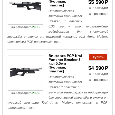
(буллпап,
55 590
p
пластик)
в закладки
Пневматическая
сравнение
винтовка Kral Puncher
Breaker 3 пластик
6,35 мм – это многозарядная
Код товара:
52900-
модификация для спортивной
стрельбы и охоты от турецкой компании Kral Arms. Модель
относится к РСР-пневматике, пул..
Винтовка PCP Kral
Puncher Breaker 3
кал 5,5мм
(буллпап,
54 590
p
пластик)
в закладки
Пневматическая
сравнение
винтовка Kral Puncher
Breaker 3 пластик 5,5
мм – это многозарядная модификация
Код товара:
52899-
для спортивной стрельбы и охоты от
турецкой компании Kral Arms. Модель относится к РСР-
пневматике, пуля..