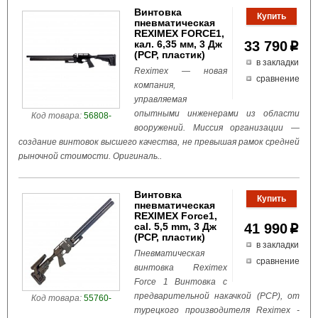
Винтовка
пневматическая
REXIMEX FORCE1,
кал. 6,35 мм, 3 Дж
33 790
p
(РСР, пластик)
в закладки
Reximex — новая
сравнение
компания,
управляемая
опытными инженерами из области
Код товара:
56808-
вооружений. Миссия организации —
создание винтовок высшего качества, не превышая рамок средней
рыночной стоимости. Оригиналь..
Винтовка
пневматическая
REXIMEX Force1,
cal. 5,5 mm, 3 Дж
41 990
p
(РСР, пластик)
в закладки
Пневматическая
сравнение
винтовка Reximex
Force 1 Винтовка с
предварительной накачкой (PCP), от
Код товара:
55760-
турецкого производителя Reximex -