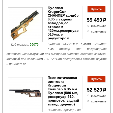
Буллпап
KrugerGun
СНАЙПЕР калибр
6,35 с задним
55 450
p
взводом,со
в закладки
стволом
420мм,резервуар
сравнение
510мм, с
редуктором
Буллпап СНАЙПЕР 6,35мм Снайпер
Код товара:
56079-
6.35 Крюгер это редукторная
винтовка, использующая для выстрела энергию сжатого воздуха,
который под давлением 100-120 Бар поступает в стволик оружия
и придает ра..
Пневматическая
винтовка
Krugergun
Снайпер 6.35 мм
52 520
p
Буллпап (580 мм,
в закладки
резервуар 510,
прямоток, задний
сравнение
взвод, дерево)
Винтовки Крюгер Ган