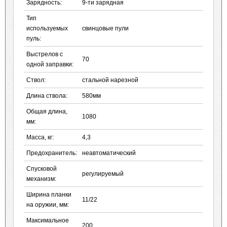
Зарядность:
9-ти зарядная
Тип
используемых
свинцовые пули
пуль:
Выстрелов с
70
одной заправки:
Ствол:
стальной нарезной
Длина ствола:
580мм
Общая длина,
1080
мм:
Масса, кг:
4,3
Предохранитель:
неавтоматический
Спусковой
регулируемый
механизм:
Ширина планки
11/22
на оружии, мм:
Максимальное
200