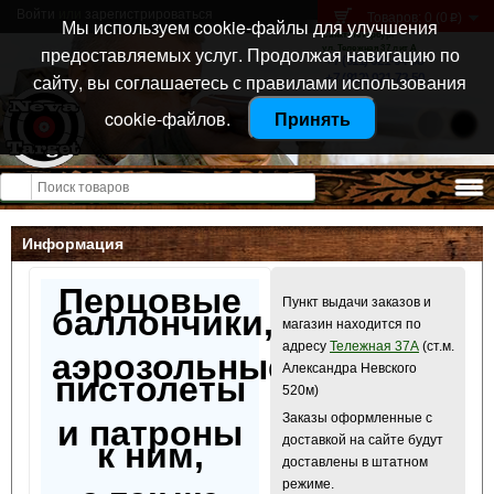
Войти
или
зарегистрироваться
Товаров: 0 (0
)
p
Мы используем cookie-файлы для улучшения
Санкт-Петербург
предоставляемых услуг. Продолжая навигацию по
ул. Тележная 37 лит А
+7 (911) 021-04-08
сайту, вы соглашаетесь с правилами использования
+7 (812) 921-73-50
cookie-файлов.
Принять
Открыть меню
Информация
Перцовые
Пункт выдачи заказов и
баллончики,
магазин находится по
адресу
Тележная 37А
(ст.м.
аэрозольные
Александра Невского
пистолеты
520м)
Заказы оформленные с
и патроны
доставкой на сайте будут
к ним,
доставлены в штатном
режиме.