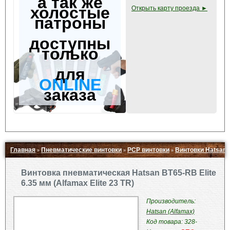
а так же
холостые
Открыть карту проезда ►
патроны
доступны
только
для
ONLINE
заказа
Главная
Пневматические винтовки
PCP винтовки
Винтовки Hatsan
»
»
»
Свернуть ▲
Винтовка пневматическая Hatsan BT65-RB Elite
6.35 мм (Alfamax Elite 23 TR)
Производитель:
Hatsan (Alfamax)
Код товара: 328-