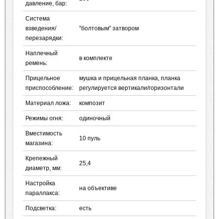
давление, бар:
Система
взведения/
"болтовым" затвором
перезарядки:
Наплечный
в комплекте
ремень:
Прицельное
мушка и прицельная планка, планка
приспособление:
регулируется вертикали/горизонтали
Материал ложа:
композит
Режимы огня:
одиночный
Вместимость
10 пуль
магазина:
Крепежный
25,4
диаметр, мм:
Настройка
на объективе
параллакса:
Подсветка:
есть