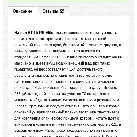
Описание
Отзывы (2)
Hatsan BT 65-RB Elite
- высокомощная винтовка турецкого
производства, которая может похвастаться высокой
начальной скоростью пули, большим объемом резервуара, а
также улучшенной эргономикой по сравнению со
стандартным Hatsan BT 65. Внешне винтовка выглядит очень
массивно и имеет внушающий внешний вид, при таких
габаритах, ее вес составляет 4.1кг., достичь такого
результата удалось изготовив почти все металлические
части винтовки из авиационного алюминия в том числе и
резервуар. Кстати именно благодаря резервуару объемом
255куб.см с одной закачки получается 70 выстрелов с
мощностью 3дж, что является очень неплохим результатом.
Касаясь эргономики следует отметить, что у винтовки кроме
основной унифицированной планки(ласточкин хвост/вивер)
для крепления оптического прицела, который кстате идет с
винтовкой в комплекте, имеет переменную кратность 3-12х и
выходную линзу 44мм. Также предусмотрено три съемных
планки вивера, для всего необходимого — сошек, ЛЦУ или