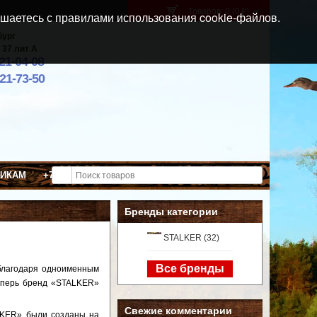
Товаров: 0 (0
)
p
шаетесь с правилами использования cookie-файлов.
бург
 37 лит А
021-04-08
921-73-50
ВИКАМ
+7 (911) 021-04-08
Бренды категории
STALKER (32)
Все бренды
 благодаря одноименным
еперь бренд «STALKER»
Свежие комментарии
LKER» были созданы на