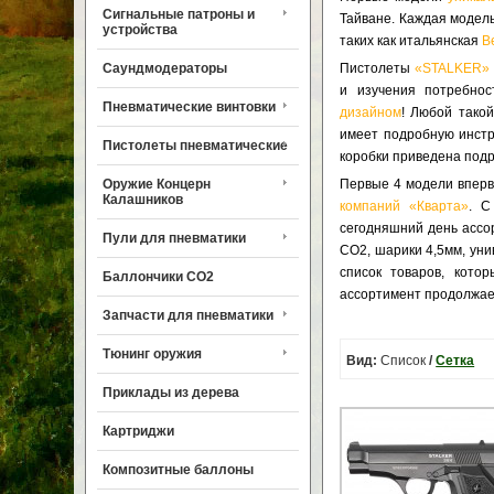
Сигнальные патроны и
Тайване. Каждая модел
устройства
таких как итальянская
B
Саундмодераторы
Пистолеты
«STALKER»
и изучения потребно
Пневматические винтовки
дизайном
! Любой тако
имеет подробную инстр
Пистолеты пневматические
коробки приведена под
Оружие Концерн
Первые 4 модели вперв
Калашников
компаний «Кварта»
. С
сегодняшний день ассо
Пули для пневматики
СО2, шарики 4,5мм, уни
список товаров, кот
Баллончики CO2
ассортимент продолжает
Запчасти для пневматики
Тюнинг оружия
Вид:
Список
/
Сетка
Приклады из дерева
Картриджи
Композитные баллоны