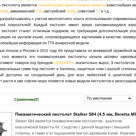
ь пистолета является
точной копией своего боевого аналога
известнейших ми
eretta
, американский
Colt
, австрийский
Glock
, советский
ТТ
и т.д.
разрабатывались с учетом многолетнего опыта использования современных
стей покупателей! Каждый пистолет имеет яркую запоминающуюся кор
й пистолет станет отличным подарком, не требующим дополнительную упа
укцию на русском языке, сопровождающуюся картинками в качестве пример
робнейшая информация по ТТХ конкретной модели.
ые попали в Россию в 2015 году. Их представила на всемирной оружейной в
 того момента эти пневматические пистолеты начали активно завоевы
ртимент товаров под брендом
«STALKER»
значительно вырос. 9 пистолетов 
версальные сумки под пистолет и баллоны, защитные очки с разной степень
орый доступен на сегодняшний день для всех любителей и ценителей 
 расти и уже совсем скоро появятся новые модели пистолетов и аксессуаров
Сравнение(0)
Пневматический пистолет Stalker S84 (4.5 мм, Beretta M
Stalker S84 является пневматическим пистолетом - аналогом
классической Беретты 84. Сходство с данной моделью с внешней
стороны, а также и по ощущениям при его держании в руке. Изделие