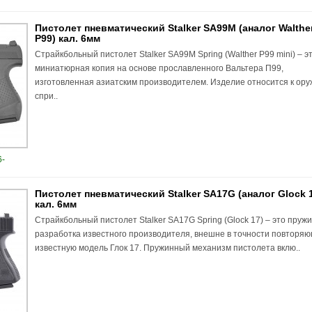
Пистолет пневматический Stalker SA99M (аналог Walthe
P99) кал. 6мм
Страйкбольный пистолет Stalker SA99M Spring (Walther P99 mini) – э
миниатюрная копия на основе прославленного Вальтера П99,
изготовленная азиатским производителем. Изделие относится к ор
спри..
-
Пистолет пневматический Stalker SA17G (аналог Glock 
кал. 6мм
Страйкбольный пистолет Stalker SA17G Spring (Glock 17) – это пруж
разработка известного производителя, внешне в точности повторя
известную модель Глок 17. Пружинный механизм пистолета вклю..