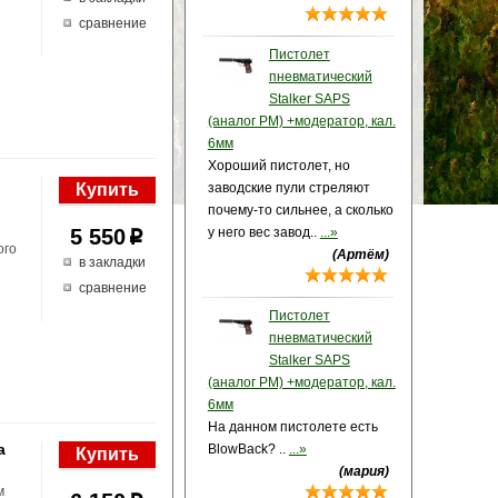
сравнение
Пистолет
пневматический
Stalker SAPS
(аналог PM) +модератор, кал.
6мм
Хороший пистолет, но
заводские пули стреляют
почему-то сильнее, а сколько
5 550
у него вес завод..
...»
p
ого
(Артём)
в закладки
сравнение
Пистолет
пневматический
Stalker SAPS
(аналог PM) +модератор, кал.
6мм
На данном пистолете есть
a
BlowBack? ..
...»
(мария)
м