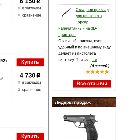
6 150
p
):
в закладки
Складной приклад
сравнение
для пистолета
Корсар,
напечатанный на 3D-
принтере
Отличный приклад, очень
удобный и по внешнему виду
делает из пистолета
винтовку. При скл..
...»
 92)
(Алексей )
з
4 730
p
ой,
в закладки
Все отзывы
сравнение
Лидеры продаж