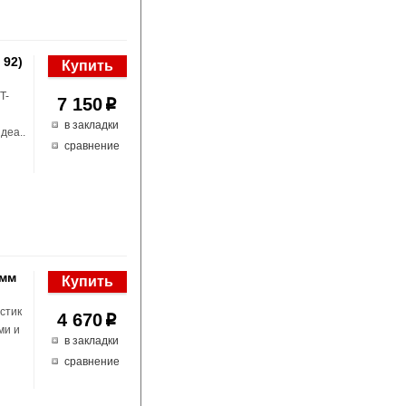
 92)
T-
7 150
p
в закладки
деа..
сравнение
5мм
стик
4 670
p
ми и
в закладки
сравнение