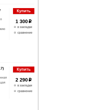
r
то
1 300
p
в закладки
ужию
сравнение
17)
инная
2 290
p
ющая
в закладки
сравнение