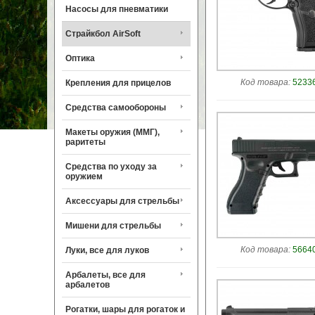
Насосы для пневматики
Страйкбол AirSoft
Оптика
Код товара:
52336
Крепления для прицелов
Средства самообороны
Макеты оружия (ММГ),
раритеты
Средства по уходу за
оружием
Аксессуары для стрельбы
Мишени для стрельбы
Код товара:
56640
Луки, все для луков
Арбалеты, все для
арбалетов
Рогатки, шары для рогаток и