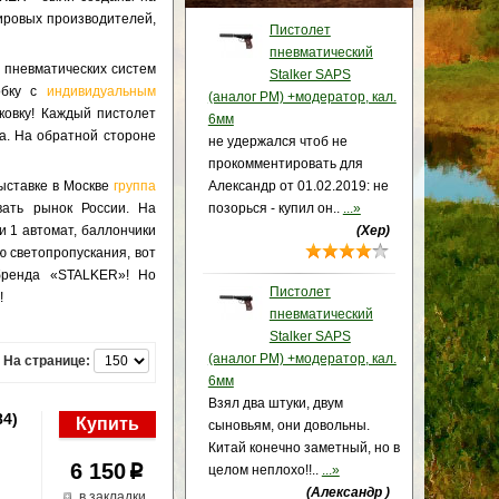
ровых производителей,
Пистолет
пневматический
 пневматических систем
Stalker SAPS
обку с
индивидуальным
(аналог PM) +модератор, кал.
ковку! Каждый пистолет
6мм
а. На обратной стороне
не удержался чтоб не
прокомментировать для
ыставке в Москве
группа
Александр от 01.02.2019: не
вать рынок России. На
позорься - купил он..
...»
и 1 автомат, баллончики
(Хер)
ю светопропускания, вот
бренда «STALKER»! Но
Пистолет
!
пневматический
Stalker SAPS
(аналог PM) +модератор, кал.
На странице:
6мм
Взял два штуки, двум
84)
сыновьям, они довольны.
Китай конечно заметный, но в
6 150
p
целом неплохо!!..
...»
(Александр )
в закладки