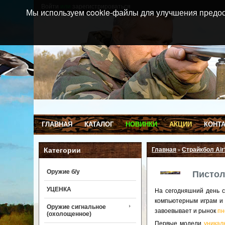
Войти
или
зарегистрироваться
Мы используем cookie-файлы для улучшения предос
ГЛАВНАЯ
КАТАЛОГ
НОВИНКИ
АКЦИИ
КОНТ
Категории
Главная
Страйкбол Air
»
Оружие б/у
Пистол
УЦЕНКА
На сегодняшний день 
компьютерным играм и
Оружие сигнальное
завоевывает и рынок
пн
(охолощенное)
Первые модели
уникал