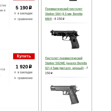
стик
5 190
p
Пневматический пистолет
ми и
в закладки
Stalker S84 (4.5 мм, Beretta
M84)
-
6 150
сравнение
p
Пистолет пневматический
Stalker S92ME (аналог Beretta
1 920
p
92) 4,5мм (металл, черный)
-
7
ется
в закладки
150
p
.
сравнение