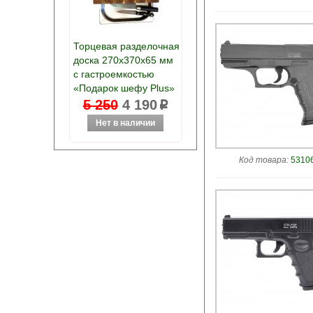
Торцевая разделочная
доска 270х370х65 мм
с гастроемкостью
«Подарок шефу Plus»
5 250
4 190
p
Код товара:
53106