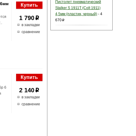
Пистолет пневматический
 6мм
Stalker S 1911T (Colt 1911)
4,5мм (пластик, черный)
-
4
ется
1 790
p
670
p
..
в закладки
сравнение
бр 6
2 140
p
я
в закладки
сравнение