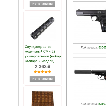
Саундмодератор
Код товара:
53565
модульный СМК-32
универсальный (выбор
калибра и модели)
2 363
p
Код товара:
53107