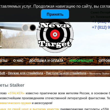
Главная
Закладки (0)
Отзывы
Оформление заказа
тавляемых услуг. Продолжая навигацию по сайту, вы согла
Санкт-Петер
Принять
ул. Тележная
+7 (911) 
+7 (812) 
АКТЫ
О НАС
ДОСТАВКА И ОПЛАТА
ИНФОРМАЦИЯ
ОПТО
Soft
Оружие для страйкбола
Пистолеты для страйкбола
»
»
»
Пистолеты Stalker
еты Stalker
слово
«STALKER»
известно практически всем жителям России, в основном
 известнейшим произведениям отечественной литературной фантастики. Т
евматического оружия
и аксессуаров!
ьных по своей цене и высокому качеству
пневматические пистолеты «STA