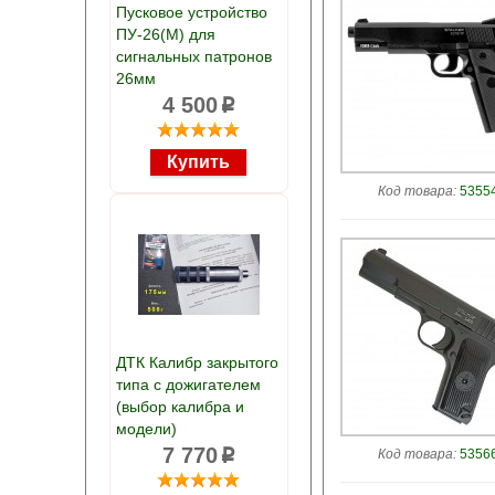
Пусковое устройство
ПУ-26(М) для
сигнальных патронов
26мм
4 500
p
Код товара:
53554
ДТК Калибр закрытого
типа с дожигателем
(выбор калибра и
модели)
7 770
p
Код товара:
53566