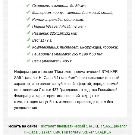
Скорость выстрела: до 80 м/с;
Материал: корпус - металл (цинковый сплав);
Режим стрельбы: одиночный;
Планка Weaver / Picatinny: нет;
Размеры: 225x160x32 мм;
Вес: 1179 г;
Комплектация: пистолет, инструкция, коробка;
Габариты в упаковке: 265 x 190 x 50 мм;
Вес в упаковке: 1 485 г
Информация о товаре "Пистолет пневматический STALKER
SA5.1 (аналог Hi-Capa 5.1) кал. 6мм" носит ознакомительный
характер, и не является публичной офертой, определяемой
положениями Статьи 437 Гражданского кодекса Российской
Федерации, характеристики, внешний вид, цвет и
комплектация могут быть изменены производителем без
уведомления.
Искать на сайте:
Пистолет пневматический STALKER SA5.1 (аналог
Hi-Capa 5.1) кал. 6мм
,
Пистолеты Stalker
,
STALKER