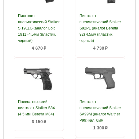
Пистолет
Пистолет
пневматический Stalker
пневматический Stalker
S 1911G (аналог Colt
S92PL (аналог Beretta
1911) 4,5мм (пластик,
92) 4,5мм (пластик,
черный)
черный)
4 670
4 730
p
p
Пневматический
Пистолет
пистолет Stalker S84
пневматический Stalker
(4.5 мм, Beretta M84)
SA99M (аналог Walther
P99) кал. 6мм
6 150
p
1 300
p