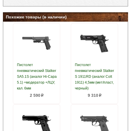
Похожие товары (в наличии)
Пистолет
Пистолет
пневматический Stalker
пневматический Stalker
SA5.1S (аналог Hi-Capa
S 1911RD (аналог Colt
5.1) +модератор +ЛЦУ,
1911) 4,5мм (мет/пласт,
кал. 6мм
черный)
2 590
9 310
p
p