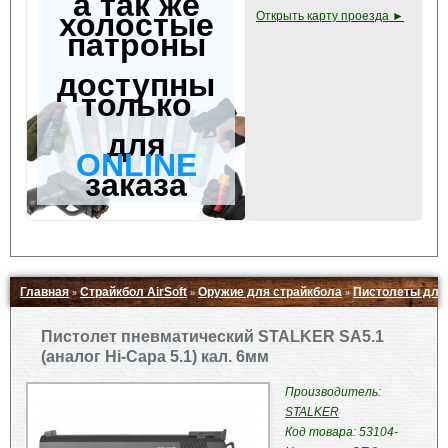
а так же
холостые
Открыть карту проезда ►
патроны
доступны
только
для
ONLINE
заказа
Главная
Страйкбол AirSoft
Оружие для страйкбола
Пистолеты для
»
»
»
Свернуть ▲
Пистолет пневматический STALKER SA5.1
(аналог Hi-Capa 5.1) кал. 6мм
Производитель:
STALKER
Код товара: 53104-