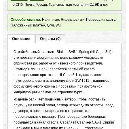
по СПб, Почта России, Транспортная компания СДЭК и др.
Способы оплаты:
Наличные, Яндекс деньги, Перевод на карту,
Наложенный платеж, Qiwi, WU
Описание
Отзывы (0)
Страйкбольный пистолет Stalker SA5.1 Spring (Hi-Capa 5.1) –
это простая и доступная по цене каждому желающему
спринговая разработка от известного производителя.
Сталкер СА5.1 Спринг является репликой своего
огнестрельного прототипа Hi-Capa 5.1, однако имеет
некоторое элементы, аналогичные и SW 1911 – например,
форму спускового крючка с прорезями прямоугольной
конфигурации и рамочное строение курка.
Изделие отличает подвижный затвор, чтобы поставить
пружину на боевой взвод, затвор необходимо отвести назад
до упора, а после выстрела он возвращается в
первоначальную позицию. При перезарядке боеприпас
посылается в канал ствола. Стреляет Сталкер СА5.1 Спринг
шариками 6 мм, в магазине их 16 единиц. Естественно,