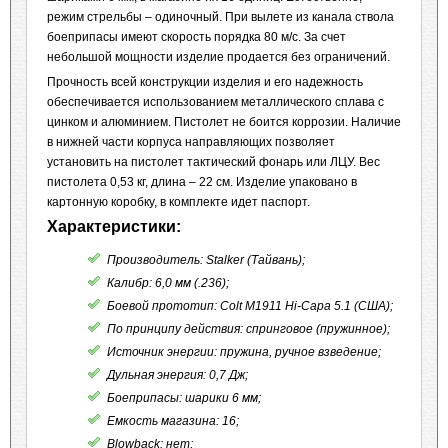
режим стрельбы – одиночный. При вылете из канала ствола
боеприпасы имеют скорость порядка 80 м/с. За счет
небольшой мощности изделие продается без ограничений.
Прочность всей конструкции изделия и его надежность
обеспечивается использованием металлического сплава с
цинком и алюминием. Пистолет не боится коррозии. Наличие
в нижней части корпуса направляющих позволяет
установить на пистолет тактический фонарь или ЛЦУ. Вес
пистолета 0,53 кг, длина – 22 см. Изделие упаковано в
картонную коробку, в комплекте идет паспорт.
Характеристики:
Производитель: Stalker (Тайвань);
Калибр: 6,0 мм (.236);
Боевой прототип: Colt M1911 Hi-Capa 5.1 (США);
По принципу действия: спринговое (пружинное);
Источник энергии: пружина, ручное взведение;
Дульная энергия: 0,7 Дж;
Боеприпасы: шарики 6 мм;
Емкость магазина: 16;
Blowback: нет;