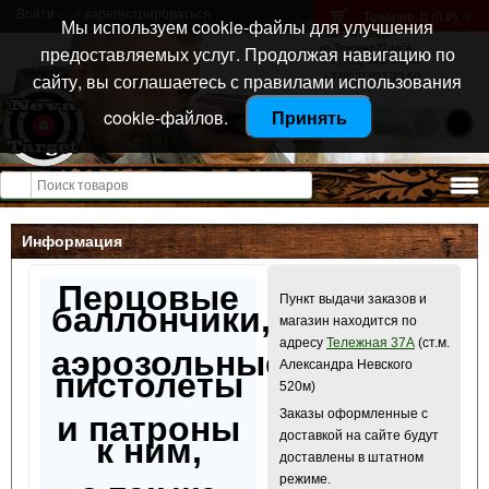
Войти
или
зарегистрироваться
Товаров: 0 (0
)
p
Мы используем cookie-файлы для улучшения
Санкт-Петербург
предоставляемых услуг. Продолжая навигацию по
ул. Тележная 37 лит А
+7 (911) 021-04-08
сайту, вы соглашаетесь с правилами использования
+7 (812) 921-73-50
cookie-файлов.
Принять
Открыть меню
Информация
Перцовые
Пункт выдачи заказов и
баллончики,
магазин находится по
адресу
Тележная 37А
(ст.м.
аэрозольные
Александра Невского
пистолеты
520м)
Заказы оформленные с
и патроны
доставкой на сайте будут
к ним,
доставлены в штатном
режиме.