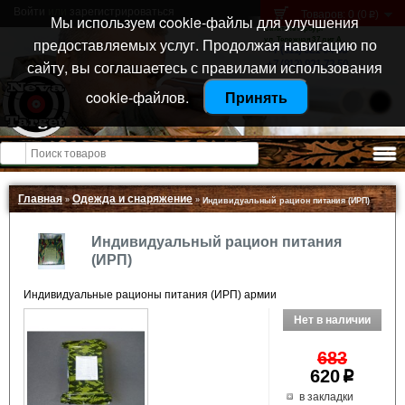
Войти
или
зарегистрироваться
Товаров: 0 (0
)
p
Мы используем cookie-файлы для улучшения
Санкт-Петербург
предоставляемых услуг. Продолжая навигацию по
ул. Тележная 37 лит А
+7 (911) 021-04-08
сайту, вы соглашаетесь с правилами использования
+7 (812) 921-73-50
cookie-файлов.
Принять
Открыть меню
Главная
Одежда и снаряжение
»
»
Индивидуальный рацион питания (ИРП)
Индивидуальный рацион питания
(ИРП)
Индивидуальные рационы питания (ИРП) армии
683
620
p
в закладки