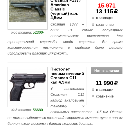
Crosman P1377
American
15 971
Classic
13 115
p
(черный) кал.
4,5мм
в закладки
Crosman 1377 –
сравнение
один из самых популярных
Код товара:
52300-
пневматических пистолетов для
тренировочной стрельбы среди стрелков. Во время
конструирования пистолета в отделке было решено
использовать пластик для рукоят..
Пистолет
пневматический
Crosman C11
кал 4,5мм
11 990
p
У пистолета
в закладки
Crossman С11
сравнение
калибр аналогичен
таковому у
Код товара:
56680-
остальных пистолетов - 4.5 мм. Однако
он может выделяться начальной скоростью вылета пули с новым
баллончиком, поскольку данная скорость достиг..