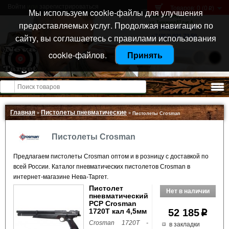
Войти
или
зарегистрироваться
Товаров: 0 (0
)
p
Мы используем cookie-файлы для улучшения
Санкт-Петербург
предоставляемых услуг. Продолжая навигацию по
ул. Тележная 37 лит А
+7 (911) 021-04-08
сайту, вы соглашаетесь с правилами использования
+7 (812) 921-73-50
cookie-файлов.
Принять
Открыть меню
Главная
Пистолеты пневматические
»
»
Пистолеты Crosman
Пистолеты Crosman
Предлагаем пистолеты Crosman оптом и в розницу с доставкой по
всей России. Каталог пневматических пистолетов Crosman в
интернет-магазине Нева-Таргет.
Пистолет
пневматический
PCP Crosman
1720T кал 4,5мм
52 185
p
Crosman 1720T -
в закладки