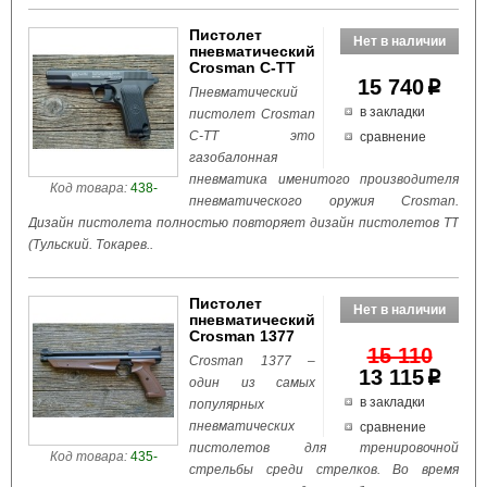
Пистолет
пневматический
Crosman C-TT
15 740
p
Пневматический
в закладки
пистолет Crosman
C-TT это
сравнение
газобалонная
пневматика именитого производителя
Код товара:
438-
пневматического оружия Crosman.
Дизайн пистолета полностью повторяет дизайн пистолетов ТТ
(Тульский. Токарев..
Пистолет
пневматический
Crosman 1377
15 110
Crosman 1377 –
13 115
p
один из самых
в закладки
популярных
пневматических
сравнение
пистолетов для тренировочной
Код товара:
435-
стрельбы среди стрелков. Во время