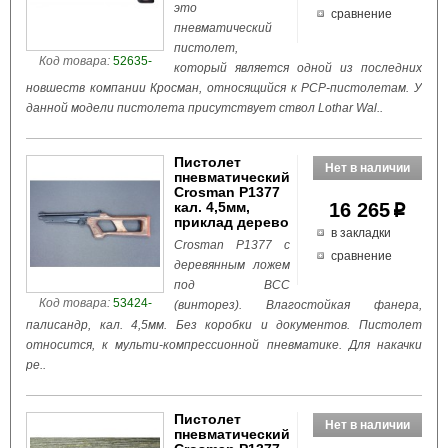
это
сравнение
пневматический
пистолет,
Код товара:
52635-
который является одной из последних
новшеств компании Кросман, относящийся к PCP-пистолетам. У
данной модели пистолета присутствует ствол Lothar Wal..
Пистолет
пневматический
Crosman P1377
кал. 4,5мм,
16 265
p
приклад дерево
в закладки
Crosman P1377 с
сравнение
деревянным ложем
под ВСС
Код товара:
53424-
(винторез). Влагостойкая фанера,
палисандр, кал. 4,5мм. Без коробки и документов. Пистолет
относится, к мульти-компрессионной пневматике. Для накачки
ре..
Пистолет
пневматический