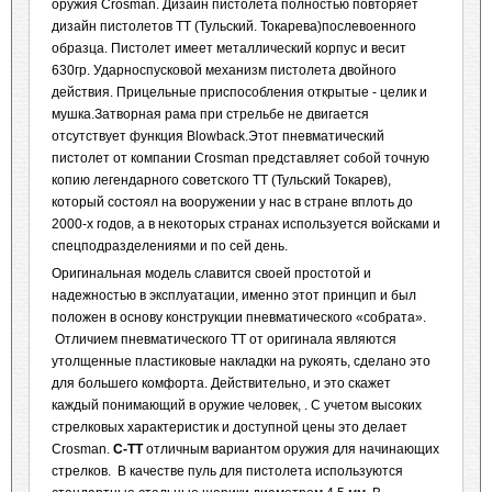
оружия Crosman. Дизайн пистолета полностью повторяет
дизайн пистолетов ТТ (Тульский. Токарева)послевоенного
образца. Пистолет имеет металлический корпус и весит
630гр. Ударноспусковой механизм пистолета двойного
действия. Прицельные приспособления открытые - целик и
мушка.Затворная рама при стрельбе не двигается
отсутствует функция Blowback.Этот пневматический
пистолет от компании Crosman представляет собой точную
копию легендарного советского ТТ (Тульский Токарев),
который состоял на вооружении у нас в стране вплоть до
2000-х годов, а в некоторых странах используется войсками и
спецподразделениями и по сей день.
Оригинальная модель славится своей простотой и
надежностью в эксплуатации, именно этот принцип и был
положен в основу конструкции пневматического «собрата».
Отличием пневматического ТТ от оригинала являются
утолщенные пластиковые накладки на рукоять, сделано это
для большего комфорта. Действительно, и это скажет
каждый понимающий в оружие человек, . С учетом высоких
стрелковых характеристик и доступной цены это делает
Crosman.
C-TT
отличным вариантом оружия для начинающих
стрелков. В качестве пуль для пистолета используются