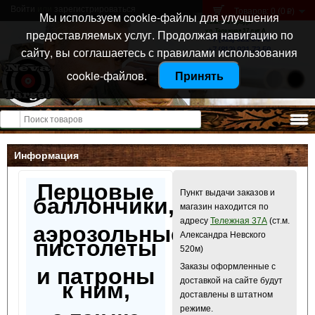
Войти
или
зарегистрироваться
Товаров: 0 (0
)
p
Мы используем cookie-файлы для улучшения
Санкт-Петербург
предоставляемых услуг. Продолжая навигацию по
ул. Тележная 37 лит А
+7 (911) 021-04-08
сайту, вы соглашаетесь с правилами использования
+7 (812) 921-73-50
cookie-файлов.
Принять
Открыть меню
Информация
Перцовые
Пункт выдачи заказов и
баллончики,
магазин находится по
адресу
Тележная 37А
(ст.м.
аэрозольные
Александра Невского
пистолеты
520м)
Заказы оформленные с
и патроны
доставкой на сайте будут
к ним,
доставлены в штатном
режиме.