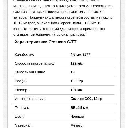
стандартные стальные шарики диаметром 4,5 мм. В
магазине помещается 18 таких пуль. Стрельба возможна как
самовзводом, так и в режиме предварительного взвода
затвора. Прицельная дальность стрельбы составляет около
10-12 метров, а начальная скорость пули – 122 м/с. В
качестве источника энергии для выстрела применяется
стандартный баллончик с углекислым газом.
Характеристики Crosman C-TT:
Калибр, мм:
4,5 мм, (177)
Скорость выстрела, м/с:
122 м/с
Емкость магазина:
18
Вес (кг):
1000 гр
Размер:
197 мм
Источник энергии:
Баллон CO2, 12 гр
Тип пуль:
BB, 4,5 мм
Цвет:
Чёрный
Материал:
Металл