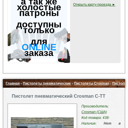
а так же
холостые
Открыть карту проезда ►
патроны
доступны
только
для
ONLINE
заказа
Главная
Пистолеты пневматические
Пистолеты Crosman
Пистолет
»
»
»
Свернуть ▲
Пистолет пневматический Crosman C-TT
Производитель:
Crosman (США)
Код товара: 438-
Наличие:
Нет в