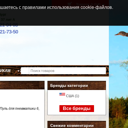
Товаров: 0 (0
)
p
шаетесь с правилами использования cookie-файлов.
бург
 37 лит А
021-04-08
921-73-50
ВИКАМ
+7 (911) 021-04-08
Бренды категории
США (1)
Все бренды
 Пуль для пневматики 6,
Свежие комментарии