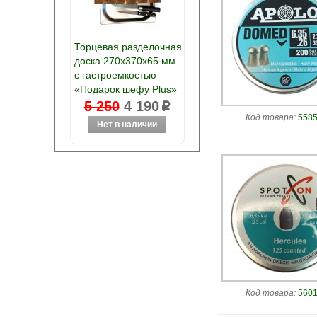
Торцевая разделочная
доска 270х370х65 мм
с гастроемкостью
«Подарок шефу Plus»
5 250
4 190
p
Код товара:
5585
Код товара:
5601