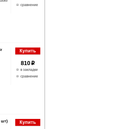
также
сравнение
8г
810
p
в закладки
сравнение
 шт)