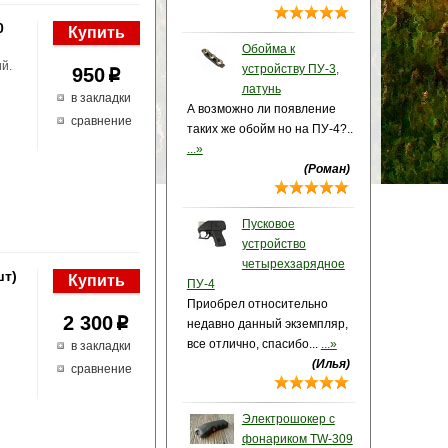
0
Обойма к
ий.
устройству ПУ-3,
950
p
латунь
в закладки
А возможно ли появление
сравнение
таких же обойм но на ПУ-4?..
...»
(Роман)
Пусковое
устройство
четырехзарядное
шт)
ПУ-4
Приобрел относительно
2 300
p
недавно данный экземпляр,
все отлично, спасибо...
...»
в закладки
(Илья)
сравнение
Электрошокер с
фонариком TW-309