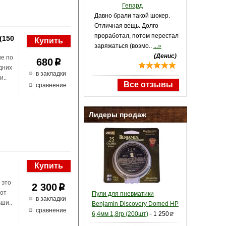
Гепард
Давно брали такой шокер.
Отличная вещь. Долго
проработал, потом перестал
(150
заряжаться (возмо..
...»
(Денис)
ие по
680
p
дних
в закладки
и..
Все отзывы
сравнение
Лидеры продаж
 это
2 300
p
 от
Пули для пневматики
в закладки
ши..
Benjamin Discovery Domed HP
сравнение
6,4мм 1,8гр (200шт)
-
1 250
p