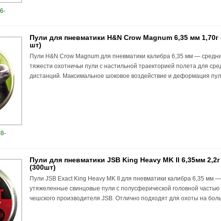
6-
Пули для пневматики H&N Crow Magnum 6,35 мм 1,70г 
шт)
Пули H&N Crow Magnum для пневматики калибра 6,35 мм — средн
тяжести охотничьи пули с настильной траекторией полета для сре
дистанций. Максимальное шоковое воздействие и деформация пул
8-
Пули для пневматики JSB King Heavy MK II 6,35мм 2,2г
(300шт)
Пули JSB Exact King Heavy MK II для пневматики калибра 6,35 мм —
утяжеленные свинцовые пули с полусферической головной частью
чешского производителя JSB. Отлично подходят для охоты на боль