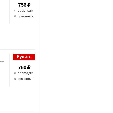
756
p
в закладки
сравнение
мм.
750
p
в закладки
сравнение