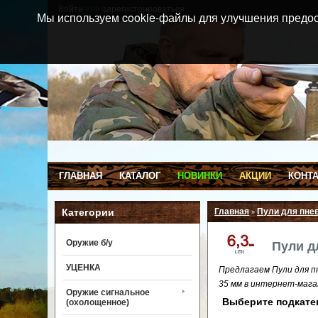
Войти
или
зарегистрироваться
Мы используем cookie-файлы для улучшения предос
ГЛАВНАЯ
КАТАЛОГ
НОВИНКИ
АКЦИИ
КОНТ
Категории
Главная
Пули для пне
»
Оружие б/у
Пули д
УЦЕНКА
Предлагаем Пули для пн
35 мм в интернет-мага
Оружие сигнальное
Выберите подкате
(охолощенное)