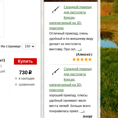
Складной приклад
для пистолета
Корсар,
напечатанный на 3D-
принтере
Отличный приклад, очень
удобный и по внешнему виду
делает из пистолета
На странице:
винтовку. При скл..
...»
(Алексей )
шт)
г)
Складной приклад
ций.
730
p
для пистолета
в закладки
Корсар,
сравнение
напечатанный на 3D-
принтере
хороший приклад. плюсы.
удобный занимает мало
места легкий. больше всего
понравилась прикл..
...»
(егор)