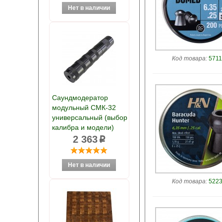
Код товара:
5711
Саундмодератор
модульный СМК-32
универсальный (выбор
калибра и модели)
2 363
p
Код товара:
5223