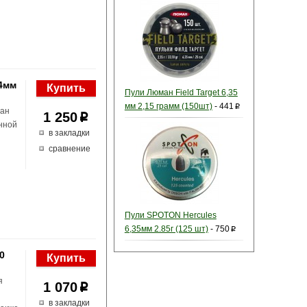
,4мм
Пули Люман Field Target 6,35
мм 2,15 грамм (150шт)
-
441
p
лан
1 250
p
енной
в закладки
сравнение
Пули SPOTON Hercules
6,35мм 2.85г (125 шт)
-
750
p
0
я
1 070
p
o
в закладки