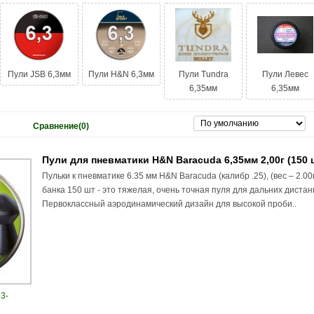
Пули JSB 6,3мм
Пули H&N 6,3мм
Пули Tundra
Пули Левес
6,35мм
6,35мм
Сравнение(0)
Пули для пневматики H&N Baracuda 6,35мм 2,00г (150 
Пульки к пневматике 6.35 мм H&N Baracuda (калибр .25), (вес – 2.00
банка 150 шт - это тяжелая, очень точная пуля для дальних дистан
Первоклассный аэродинамический дизайн для высокой проби..
3-