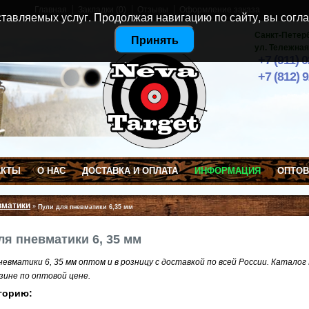
Главная
Закладки (0)
Отзывы
Оформление заказа
тавляемых услуг. Продолжая навигацию по сайту, вы согла
Санкт-Петер
Принять
ул. Тележная
+7 (911) 
+7 (812) 
АКТЫ
О НАС
ДОСТАВКА И ОПЛАТА
ИНФОРМАЦИЯ
ОПТО
вматики
»
Пули для пневматики 6,35 мм
ля пневматики 6, 35 мм
евматики 6, 35 мм оптом и в розницу с доставкой по всей России. Каталог
зине по оптовой цене.
горию: