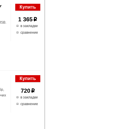
г
1 365
p
JSB.
в закладки
сравнение
бр,
720
p
очих
в закладки
сравнение