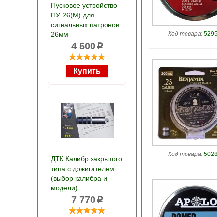
Пусковое устройство
ПУ-26(М) для
сигнальных патронов
26мм
Код товара:
5295
4 500
p
Код товара:
5028
ДТК Калибр закрытого
типа с дожигателем
(выбор калибра и
модели)
7 770
p