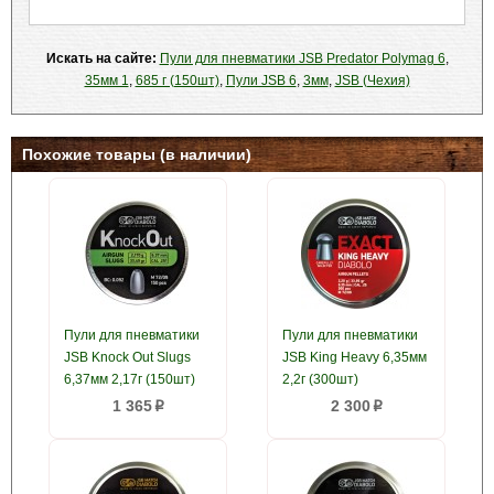
Искать на сайте:
Пули для пневматики JSB Predator Polymag 6
,
35мм 1
,
685 г (150шт)
,
Пули JSB 6
,
3мм
,
JSB (Чехия)
Похожие товары (в наличии)
Пули для пневматики
Пули для пневматики
JSB Knock Out Slugs
JSB King Heavy 6,35мм
6,37мм 2,17г (150шт)
2,2г (300шт)
1 365
2 300
p
p