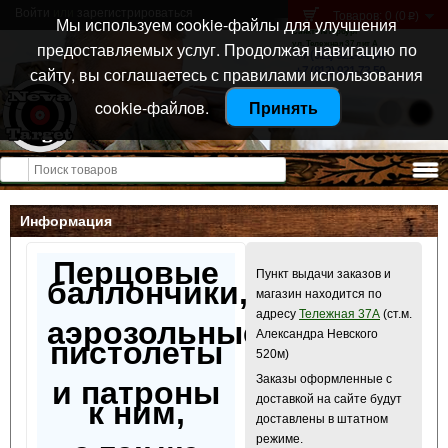
Войти
или
зарегистрироваться
Товаров: 0 (0
)
p
Мы используем cookie-файлы для улучшения
Санкт-Петербург
предоставляемых услуг. Продолжая навигацию по
ул. Тележная 37 лит А
+7 (911) 021-04-08
сайту, вы соглашаетесь с правилами использования
+7 (812) 921-73-50
cookie-файлов.
Принять
Открыть меню
Информация
Перцовые
Пункт выдачи заказов и
баллончики,
магазин находится по
адресу
Тележная 37А
(ст.м.
аэрозольные
Александра Невского
пистолеты
520м)
Заказы оформленные с
и патроны
доставкой на сайте будут
к ним,
доставлены в штатном
режиме.