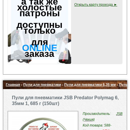
а так же
холостые
Открыть карту проезда ►
патроны
доступны
только
для
ONLINE
заказа
Главная
Пули для пневматики
Пули для пневматики 6,35 мм
Пули 
»
»
»
Свернуть ▲
Пули для пневматики JSB Predator Polymag 6,
35мм 1, 685 г (150шт)
Производитель:
JSB
(Чехия)
Код товара: 588-