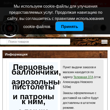
Войти
или
зарегистрироваться
Товаров: 0 (0
)
p
Мы используем cookie-файлы для улучшения
Санкт-Петербург
предоставляемых услуг. Продолжая навигацию по
ул. Тележная 37 лит А
+7 (911) 021-04-08
сайту, вы соглашаетесь с правилами использования
+7 (812) 921-73-50
cookie-файлов.
Принять
Открыть меню
Информация
Перцовые
Пункт выдачи заказов и
баллончики,
магазин находится по
адресу
Тележная 37А
(ст.м.
аэрозольные
Александра Невского
пистолеты
520м)
Заказы оформленные с
и патроны
доставкой на сайте будут
к ним,
доставлены в штатном
режиме.