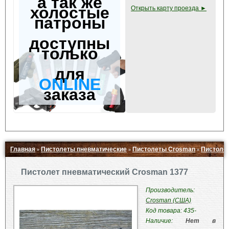
а так же
холостые
Открыть карту проезда ►
патроны
доступны
только
для
ONLINE
заказа
Главная
Пистолеты пневматические
Пистолеты Crosman
Пистолет
»
»
»
Свернуть ▲
Пистолет пневматический Crosman 1377
Производитель:
Crosman (США)
Код товара: 435-
Наличие:
Нет в