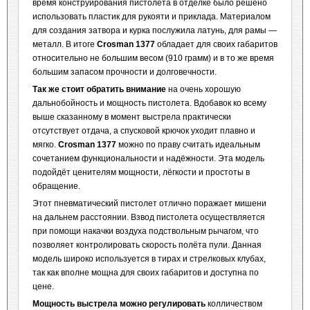
время конструирования пистолета в отделке было решено
использовать пластик для рукояти и приклада. Материалом
для создания затвора и курка послужила латунь, для рамы —
металл. В итоге
Crosman 1377
обладает для своих габаритов
относительно не большим весом (910 грамм) и в то же время
большим запасом прочности и долговечности.
Так же стоит обратить внимание
на очень хорошую
дальнобойность и мощность пистолета. Вдобавок ко всему
выше сказанному в момент выстрела практически
отсутствует отдача, а спусковой крючок уходит плавно и
мягко.
Crosman 1377
можно по праву считать идеальным
сочетанием функциональности и надёжности. Эта модель
подойдёт ценителям мощности, лёгкости и простоты в
обращение.
Этот пневматический пистолет отлично поражает мишени
на дальнем расстоянии. Взвод пистолета осуществляется
при помощи накачки воздуха подствольным рычагом, что
позволяет контролировать скорость полёта пули. Данная
модель широко используется в тирах и стрелковых клубах,
так как вполне мощна для своих габаритов и доступна по
цене.
Мощность выстрела можно регулировать
колличеством