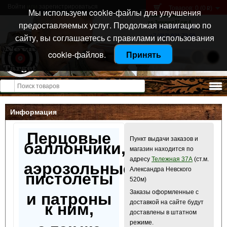
Войти
или
зарегистрироваться
Товаров: 0 (0
)
p
Мы используем cookie-файлы для улучшения
Санкт-Петербург
предоставляемых услуг. Продолжая навигацию по
ул. Тележная 37 лит А
+7 (911) 021-04-08
сайту, вы соглашаетесь с правилами использования
+7 (812) 921-73-50
cookie-файлов.
Принять
Открыть меню
Информация
Перцовые
Пункт выдачи заказов и
баллончики,
магазин находится по
адресу
Тележная 37А
(ст.м.
аэрозольные
Александра Невского
пистолеты
520м)
Заказы оформленные с
и патроны
доставкой на сайте будут
к ним,
доставлены в штатном
режиме.