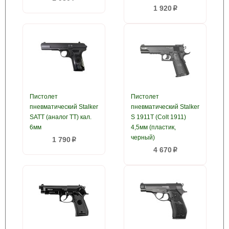
1 920
p
Пистолет
Пистолет
пневматический Stalker
пневматический Stalker
SATT (аналог TT) кал.
S 1911T (Colt 1911)
6мм
4,5мм (пластик,
черный)
1 790
p
4 670
p