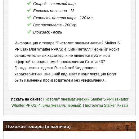
Снаряд - стальной шар
Емкость магазина - 13
Скорость полета шара - 120 м.с.
Вес пистолета - 700 гр.
BlowBack - есть
Информация о товаре "Пистолет пневматический Stalker S
PPK (аналог Whalter PPK/S) 4, 5мм (металл, черный)" носит
ознакомительный характер, и не является публичной
офертой, определяемой положениями Статьи 437
Гражданского кодекса Российской Федерации,
характеристики, внешний вид, цвет и комплектация могут
быть изменены производителем без уведомления.
Искать на сайте:
Пистолет пневматический Stalker S PPK (аналог
Whalter PPK/S) 4
,
5мм (металл
,
черный)
,
Пистолеты Stalker
,
Китай
Похожие товары (в наличии)