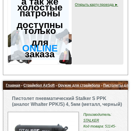
а так же
холостые
Открыть карту проезда ►
патроны
доступны
только
для
ONLINE
заказа
Главная
Страйкбол AirSoft
Оружие для страйкбола
Пистолеты для
»
»
»
Свернуть ▲
Пистолет пневматический Stalker S PPK
(аналог Whalter PPK/S) 4, 5мм (металл, черный)
Производитель:
STALKER
Код товара: 51145-