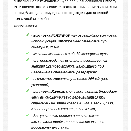
выполненная в компоновке Булл-пап и относящаяся к классу
РСР пневматики, отличается компактными размеры и малым
весом, благодаря чему идеально подходит для активной
подвижной стрельбы.
Особенности:
-
винтовка FLASHPUP
- многозарядная винтовка,
использующая для стрельбы свинцовые пули
калибра 6,35 мм;
- магазин вмещает в себя 10 свинцовых пуль;
- для производства выстрела используется
энергия сжатого воздуха, находящего под
давлением в специальном резервуаре;
- начальная скорость пули равна 265 м/с (при
усилении);
-
винтовка Хатсан
очень компактная, благодаря
чему вы сможете легко передвигаться при
стрельбе - ее длина всего 645 мм, а вес - 2,73 кг;
длина нарезного ствола равна 45 мм;
- для установки оптики и тактических
аксессуаров предусотрены наствольная и
подствольная планки.