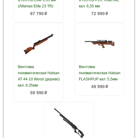
BT65-RB Elite 6.35 мм
BT65-RB PCP, пластик,
(Alfamax Elite 23 TR)
кал. 6,35 мм
87 790
72 990
p
p
Винтовка
Винтовка
пневматическая Hatsan
пневматическая Hatsan
AT 44-10 Wood (дерево)
FLASHPUP кал. 5,5мм
кал. 6,35мм
49 990
p
59 990
p