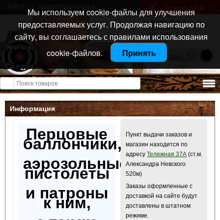
Войти
или
зарегистрироваться
Товаров: 0 (0
)
p
Мы используем cookie-файлы для улучшения
Санкт-Петербург
предоставляемых услуг. Продолжая навигацию по
ул. Тележная 37 лит А
+7 (911) 021-04-08
сайту, вы соглашаетесь с правилами использования
+7 (812) 921-73-50
cookie-файлов.
Принять
Открыть меню
Информация
Перцовые
Пункт выдачи заказов и
баллончики,
магазин находится по
адресу
Тележная 37А
(ст.м.
аэрозольные
Александра Невского
пистолеты
520м)
Заказы оформленные с
и патроны
доставкой на сайте будут
к ним,
доставлены в штатном
режиме.