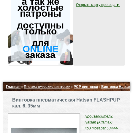
а так же
холостые
Открыть карту проезда ►
патроны
доступны
только
для
ONLINE
заказа
Главная
Пневматические винтовки
PCP винтовки
Винтовки Hatsan
»
»
»
Свернуть ▲
Винтовка пневматическая Hatsan FLASHPUP
кал. 6, 35мм
Производитель:
Hatsan (Alfamax)
Код товара: 53444-