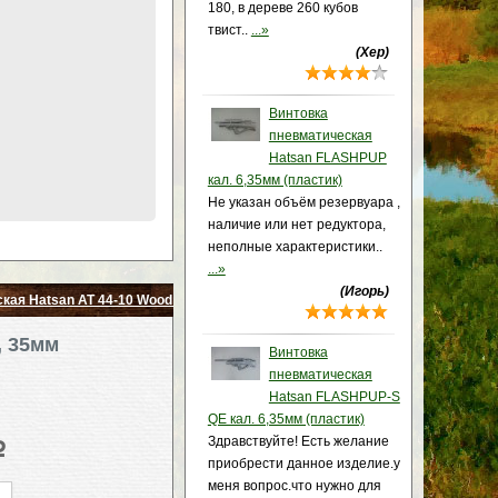
180, в дереве 260 кубов
твист..
...»
(Хер)
Винтовка
пневматическая
Hatsan FLASHPUP
кал. 6,35мм (пластик)
Не указан объём резервуара ,
наличие или нет редуктора,
неполные характеристики..
...»
(Игорь)
кая Hatsan AT 44-10 Wood (дерево) кал. 6,35мм
, 35мм
Винтовка
пневматическая
Hatsan FLASHPUP-S
QE кал. 6,35мм (пластик)
Здравствуйте! Есть желание
p
приобрести данное изделие.у
меня вопрос.что нужно для