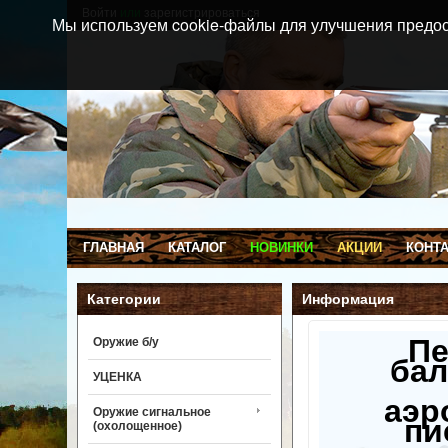
Войти
или
зарегистрироваться
Мы используем cookie-файлы для улучшения предос
ГЛАВНАЯ
КАТАЛОГ
НОВИНКИ
АКЦИИ
КОНТ
Категории
Информация
П
Оружие б/у
бал
УЦЕНКА
аэр
Оружие сигнальное
пи
(охолощенное)