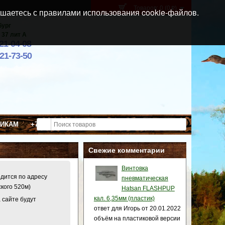
Товаров: 0 (0
)
p
шаетесь с правилами использования cookie-файлов.
бург
 37 лит А
021-04-08
921-73-50
ВИКАМ
+7 (911) 021-04-08
Свежие комментарии
Винтовка
одится по адресу
пневматическая
ского 520м)
Hatsan FLASHPUP
кал. 6,35мм (пластик)
 сайте будут
ответ для Игорь от 20.01.2022
объём на пластиковой версии