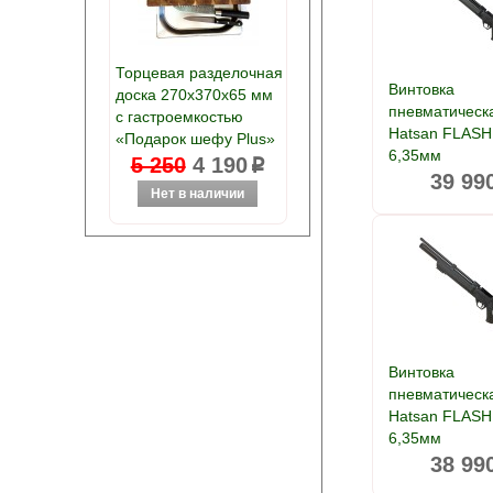
Торцевая разделочная
Винтовка
доска 270х370х65 мм
пневматическ
с гастроемкостью
Hatsan FLASH
«Подарок шефу Plus»
6,35мм
5 250
4 190
p
39 99
Винтовка
пневматическ
Hatsan FLASH
6,35мм
38 99