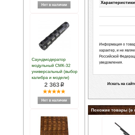
Характеристики
Информация о товаре
характер, и не явл
Российской Федерац
Саундмодератор
уведомления.
модульный СМК-32
универсальный (выбор
калибра и модели)
2 363
Искать на сайт
p
Похожие товары (в 