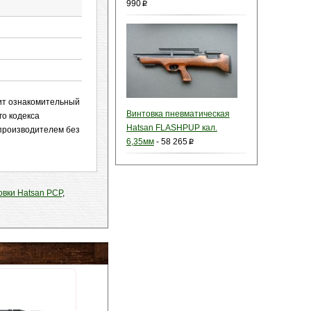
990
p
сит ознакомительный
Винтовка пневматическая
го кодекса
Hatsan FLASHPUP кал.
 производителем без
6,35мм
-
58 265
p
овки Hatsan PСP
,