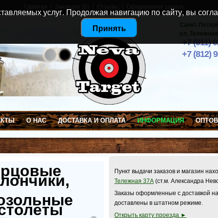
Главная
Закладки (0)
Отзывы
Оформление заказа
тавляемых услуг. Продолжая навигацию по сайту, вы согла
Санкт-Петер
Принять
ул. Тележная
+7 (911) 
+7 (812) 
АКТЫ
О НАС
ДОСТАВКА И ОПЛАТА
ИНФОРМАЦИЯ
ОПТО
ерцовые
Пункт выдачи заказов и магазин нах
лончики,
Тележная 37А
(ст.м. Александра Нев
Заказы оформленные с доставкой на
озольные
доставлены в штатном режиме.
столеты
Открыть карту проезда ►