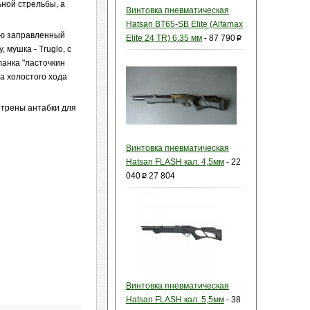
ьной стрельбы, а
Винтовка пневматическая
Hatsan BT65-SB Elite (Alfamax
ью заправленный
Elite 24 TR) 6.35 мм
-
87 790
p
 мушка - Truglo, с
анка "ласточкин
на холостого хода
отрены антабки для
Винтовка пневматическая
Hatsan FLASH кал. 4,5мм
-
22
040
27 804
p
Винтовка пневматическая
Hatsan FLASH кал. 5,5мм
-
38