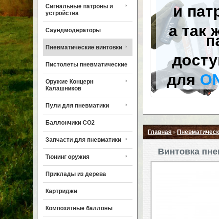
и пат
Сигнальные патроны и
устройства
а так 
Саундмодераторы
п
Пневматические винтовки
досту
Пистолеты пневматические
для
O
Оружие Концерн
Калашников
Пули для пневматики
Баллончики CO2
Главная
Пневматическ
»
Запчасти для пневматики
Винтовка пнев
Тюнинг оружия
Приклады из дерева
Картриджи
Композитные баллоны