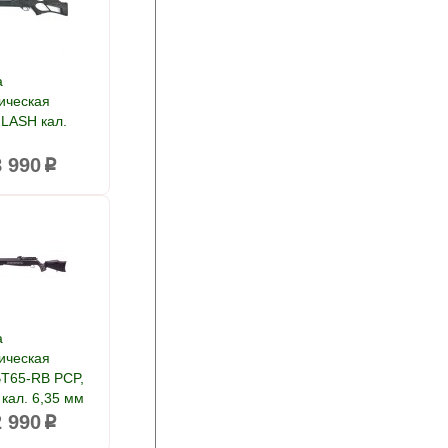
а
ическая
FLASH кал.
8 990
p
а
ическая
BT65-RB PCP,
 кал. 6,35 мм
2 990
p