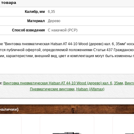
 товара
Калибр, мм
6,35
Материал
Дерево
Способ взведения
С накачкой (PCP)
 "Винтовка пневматическая Hatsan AT 44-10 Wood (дерево) кал. 6, 35мм" но
яется публичной офертой, определяемой положениями Статьи 437 Гражданско
ии, характеристики, внешний вид, цвет и комплектация могут быть изменены
е:
Винтовка пневматическая Hatsan AT 44-10 Wood (дерево) кал. 6
,
35мм
,
Винт
Пневматические винтовки
,
Hatsan (Alfamax)
наличии)