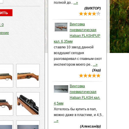
полной до..
...»
(ВИКТОР)
Винтовка
: 0
пневматическая
нение
Hatsan FLASHPUP
кал. 6,35мм
ставлю 10 звезд данной
воздушке! сегодня
разговаривал с главным охот
инспектором моего ре..
...»
(Хер)
Винтовка
пневматическая
Hatsan FLASH кал.
4,5мм
Хотелось бы купить в пап,
можно даже в пластике, и 4,5..
...»
(Александр)