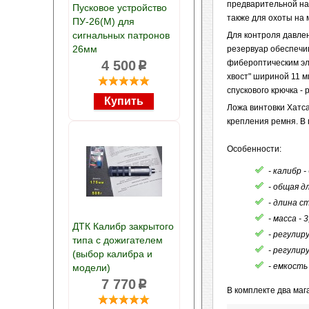
предварительной нак
Пусковое устройство
также для охоты на 
ПУ-26(М) для
сигнальных патронов
Для контроля давле
26мм
резервуар обеспечив
4 500
фибероптическим эл
p
хвост" шириной 11 м
спускового крючка -
Ложа винтовки Хатс
крепления ремня. В
Особенности:
- калибр -
- общая дл
- длина ст
- масса - 3
ДТК Калибр закрытого
- регулир
типа с дожигателем
- регулир
(выбор калибра и
- емкость 
модели)
7 770
p
В комплекте два ма