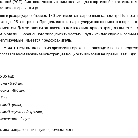
ачкой (PCP). Винтовка может использоваться для спортивной и развлекател
мелкого зверя и птицу.
ния в резервуаре, объемом 180 см³, имеется встроенный манометр. Полност
ает до 95 выстрелов. Прицельная планка регулируется по высоте и горизонту,
ементом. Для установки оптического или коллиматорного прицела имеется пл
м. Магазин - барабанного типа, вместимостью 9 пуль. Усилие спуска и величи
 регулируемые. Имеется предохранитель.
ан АТ44-10 Вуд выполнена из древесины ореха; на прикладе и цевье предусм
 поставляемом варианте конструкции мощность винтовки не превышает 3 Дж.
 6,35 мм;
ина - 990 мм;
вола - 490 мм;
,3 кг;
уемый целик;
уемый спусковой крючок;
магазина - 9 пуль.
газина, заправочный штуцер, ремкомплект