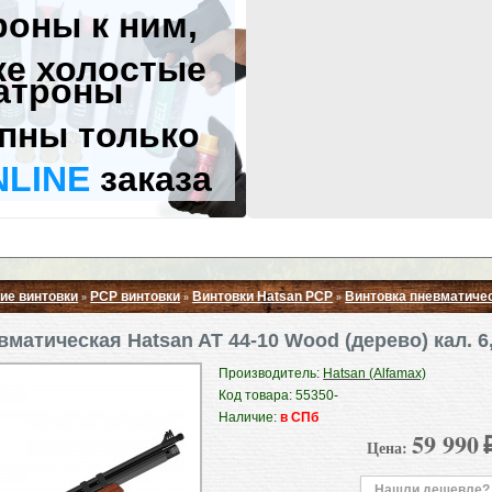
роны к ним,
же холостые
атроны
пны только
NLINE
заказа
ие винтовки
PCP винтовки
Винтовки Hatsan PСP
Винтовка пневматичес
»
»
»
Свернуть ▲
матическая Hatsan AT 44-10 Wood (дерево) кал. 6
Производитель:
Hatsan (Alfamax)
Код товара: 55350-
Наличие:
в СПб
59 990
Цена:
Нашли дешевле?