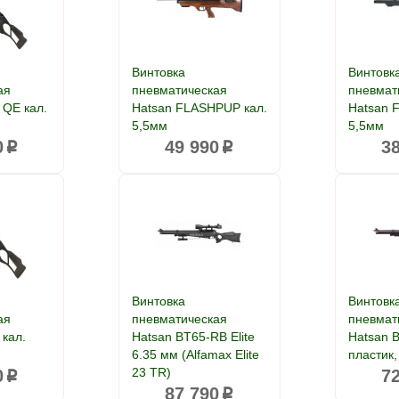
Винтовка
Винтовк
ая
пневматическая
пневмат
 QE кал.
Hatsan FLASHPUP кал.
Hatsan 
5,5мм
5,5мм
0
49 990
3
p
p
Винтовка
Винтовк
ая
пневматическая
пневмат
 кал.
Hatsan BT65-RB Elite
Hatsan 
6.35 мм (Alfamax Elite
пластик,
23 TR)
0
7
p
87 790
p