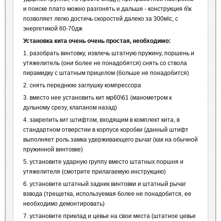
и поиске плато можно разгонять и дальше - конструкция б\к
позволяет легко достичь скоростей далеко за 300м\с, с
энергетикой 60-70дж
Установка кита очень очень простая, необходимо:
1. разобрать винтовку, извлечь штатную пружину, поршень и
утяжелитель (они более не понадобятся) снять со ствола
пирамидку с штатным прицелом (больше не понадобится)
2. снять переднюю заглушку компрессора
3. вместо нее установить кит мр60\61 (манометром к
дульному срезу, клапаном назад)
4. закрепить кит штифтом, входящим в комплект кита, в
стандартном отверстии в корпусе коробки (данный штифт
выполняет роль замка удерживающего рычаг (как на обычной
пружинной винтовке)
5. установите ударную группу вместо штатных поршня и
утяжелителя (смотрите прилагаемую инструкцию)
6. установите штатный задник винтовки и штатный рычаг
взвода (трещетка, используемая более не понадобится, ее
необходимо демонтировать)
7. установите приклад и цевье на свои места (штатное цевье