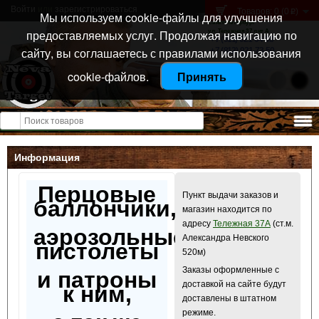
Войти
или
зарегистрироваться
Товаров: 0 (0
)
p
Мы используем cookie-файлы для улучшения
Санкт-Петербург
предоставляемых услуг. Продолжая навигацию по
ул. Тележная 37 лит А
+7 (911) 021-04-08
сайту, вы соглашаетесь с правилами использования
+7 (812) 921-73-50
cookie-файлов.
Принять
Открыть меню
Информация
Перцовые
Пункт выдачи заказов и
баллончики,
магазин находится по
адресу
Тележная 37А
(ст.м.
аэрозольные
Александра Невского
пистолеты
520м)
Заказы оформленные с
и патроны
доставкой на сайте будут
к ним,
доставлены в штатном
режиме.