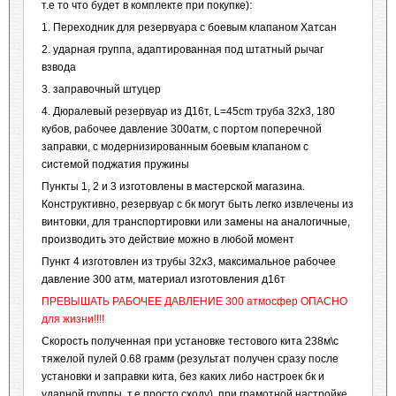
т.е то что будет в комплекте при покупке):
1. Переходник для резервуара с боевым клапаном Хатсан
2. ударная группа, адаптированная под штатный рычаг
взвода
3. заправочный штуцер
4. Дюралевый резервуар из Д16т, L=45cm труба 32х3, 180
кубов, рабочее давление 300атм, с портом поперечной
заправки, с модернизированным боевым клапаном с
системой поджатия пружины
Пункты 1, 2 и 3 изготовлены в мастерской магазина.
Конструктивно, резервуар с бк могут быть легко извлечены из
винтовки, для транспортировки или замены на аналогичные,
производить это действие можно в любой момент
Пункт 4 изготовлен из трубы 32х3, максимальное рабочее
давление 300 атм, материал изготовления д16т
ПРЕВЫШАТЬ РАБОЧЕЕ ДАВЛЕНИЕ 300 атмосфер ОПАСНО
для жизни!!!!
Скорость полученная при установке тестового кита 238м\с
тяжелой пулей 0.68 грамм (результат получен сразу после
установки и заправки кита, без каких либо настроек бк и
ударной группы, т.е просто сходу), при грамотной настройке