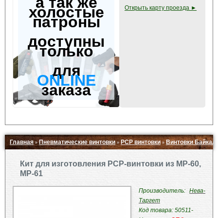
а так же
холостые
Открыть карту проезда ►
патроны
доступны
только
для
ONLINE
заказа
Главная
Пневматические винтовки
PCP винтовки
Винтовки Байкал
»
»
»
Свернуть ▲
Кит для изготовления PCP-винтовки из МР-60,
МР-61
Производитель:
Нева-
Таргет
Код товара: 50511-