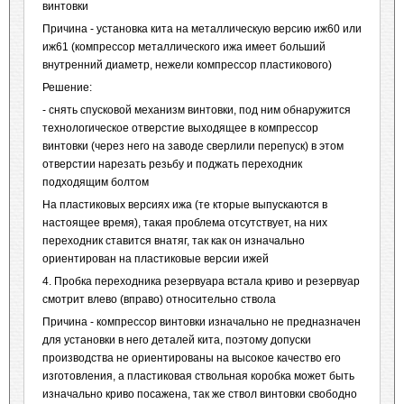
винтовки
Причина - установка кита на металлическую версию иж60 или
иж61 (компрессор металлического ижа имеет больший
внутренний диаметр, нежели компрессор пластикового)
Решение:
- снять спусковой механизм винтовки, под ним обнаружится
технологическое отверстие выходящее в компрессор
винтовки (через него на заводе сверлили перепуск) в этом
отверстии нарезать резьбу и поджать переходник
подходящим болтом
На пластиковых версиях ижа (те кторые выпускаются в
настоящее время), такая проблема отсутствует, на них
переходник ставится внатяг, так как он изначально
ориентирован на пластиковые версии ижей
4. Пробка переходника резервуара встала криво и резервуар
смотрит влево (вправо) относительно ствола
Причина - компрессор винтовки изначально не предназначен
для установки в него деталей кита, поэтому допуски
производства не ориентированы на высокое качество его
изготовления, а пластиковая ствольная коробка может быть
изначально криво посажена, так же ствол винтовки свободно