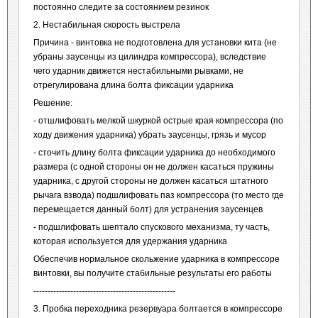
постоянно следите за состоянием резинок
2. Нестабильная скорость выстрела
Причина - винтовка не подготовлена для установки кита (не
убраны заусенцы из цилиндра компрессора), вследствие
чего ударник движется нестабильными рывками, не
отрегулирована длина болта фиксации ударника
Решение:
- отшлифовать мелкой шкуркой острые края компрессора (по
ходу движения ударника) убрать заусенцы, грязь и мусор
- сточить длину болта фиксации ударника до необходимого
размера (с одной стороны он не должен касаться пружины
ударника, с другой стороны не должен касаться штатного
рычага взвода) подшлифовать паз компрессора (то место где
перемещается данный болт) для устранения заусенцев
- подшлифовать шептало спускового механизма, ту часть,
которая используется для удержания ударника
Обеспечив нормальное скольжение ударника в компрессоре
винтовки, вы получите стабильные результаты его работы
--------------------------------------------------
3. Пробка переходника резервуара болтается в компрессоре