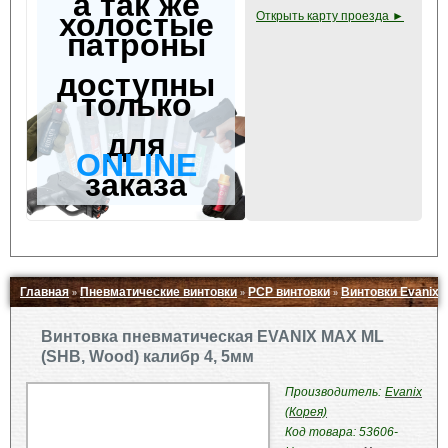
а так же
холостые
Открыть карту проезда ►
патроны
доступны
только
для
ONLINE
заказа
Главная
Пневматические винтовки
PCP винтовки
Винтовки Evanix
»
»
»
Свернуть ▲
Винтовка пневматическая EVANIX MAX ML
(SHB, Wood) калибр 4, 5мм
Производитель:
Evanix
(Корея)
Код товара: 53606-