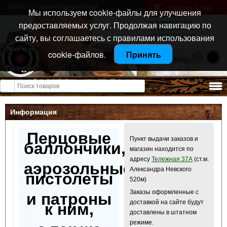
Войти
или
зарегистрироваться
Товаров: 0 (0
)
p
Мы используем cookie-файлы для улучшения
Санкт-Петербург
предоставляемых услуг. Продолжая навигацию по
ул. Тележная 37 лит А
+7 (911) 021-04-08
сайту, вы соглашаетесь с правилами использования
+7 (812) 921-73-50
cookie-файлов.
Принять
Открыть меню
Информация
Перцовые
Пункт выдачи заказов и
баллончики,
магазин находится по
адресу
Тележная 37А
(ст.м.
аэрозольные
Александра Невского
пистолеты
520м)
Заказы оформленные с
и патроны
доставкой на сайте будут
к ним,
доставлены в штатном
режиме.