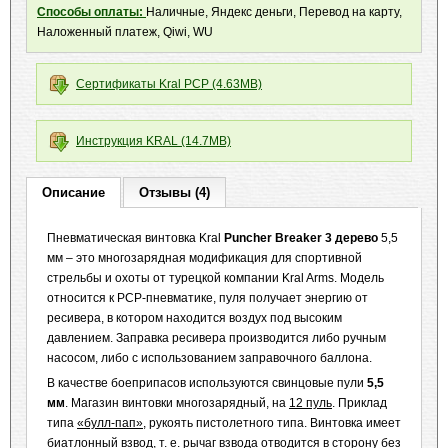
Способы оплаты:
Наличные, Яндекс деньги, Перевод на карту,
Наложенный платеж, Qiwi, WU
Сертификаты Kral PCP (4.63MB)
Инструкция KRAL (14.7MB)
Описание
Отзывы (4)
Пневматическая винтовка Kral
Puncher Breaker 3 дерево
5,5
мм – это многозарядная модификация для спортивной
стрельбы и охоты от турецкой компании Kral Arms. Модель
относится к РСР-пневматике, пуля получает энергию от
ресивера, в котором находится воздух под высоким
давлением. Заправка ресивера производится либо ручным
насосом, либо с использованием заправочного баллона.
В качестве боеприпасов используются свинцовые пули
5,5
мм
. Магазин винтовки многозарядный, на
12 пуль
. Приклад
типа
«булл-пап»
, рукоять пистолетного типа. Винтовка имеет
биатлонный взвод, т. е. рычаг взвода отводится в сторону без