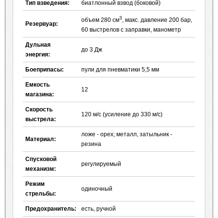
Тип взведения:
биатлонный взвод (боковой)
3
объем 280 см
, макс. давление 200 бар,
Резервуар:
60 выстрелов с заправки, манометр
Дульная
до 3 Дж
энергия:
Боеприпасы:
пули для пневматики 5,5 мм
Емкость
12
магазина:
Скорость
120 м/с (усиление до 330 м/с)
выстрела:
ложе - орех; металл, затыльник -
Материал:
резина
Спусковой
регулируемый
механизм:
Режим
одиночный
стрельбы:
Предохранитель:
есть, ручной