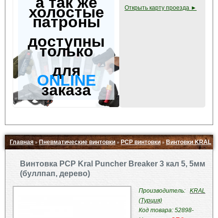
а так же
холостые
Открыть карту проезда ►
патроны
доступны
только
для
ONLINE
заказа
Главная
Пневматические винтовки
PCP винтовки
Винтовки KRAL
»
»
»
»
Свернуть ▲
Винтовка PCP Kral Puncher Breaker 3 кал 5, 5мм
(буллпап, дерево)
Производитель:
KRAL
(Турция)
Код товара: 52898-