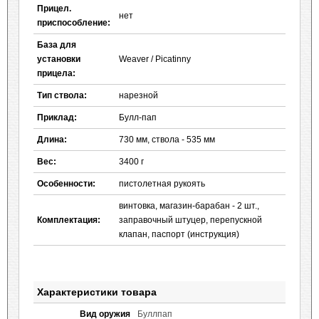
Прицел.
нет
приспособление:
База для
установки
Weaver / Picatinny
прицела:
Тип ствола:
нарезной
Приклад:
Булл-пап
Длина:
730 мм, ствола - 535 мм
Вес:
3400 г
Особенности:
пистолетная рукоять
винтовка, магазин-барабан - 2 шт.,
Комплектация:
заправочный штуцер, перепускной
клапан, паспорт (инструкция)
Характеристики товара
Вид оружия
Буллпап