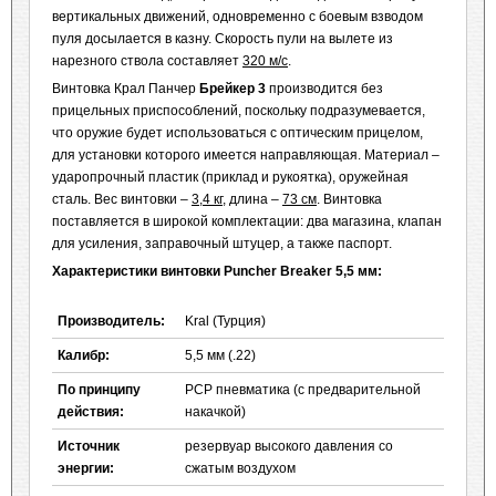
вертикальных движений, одновременно с боевым взводом
пуля досылается в казну. Скорость пули на вылете из
нарезного ствола составляет
320 м/с
.
Винтовка Крал Панчер
Брейкер 3
производится без
прицельных приспособлений, поскольку подразумевается,
что оружие будет использоваться с оптическим прицелом,
для установки которого имеется направляющая. Материал –
ударопрочный пластик (приклад и рукоятка), оружейная
сталь. Вес винтовки –
3,4 кг
, длина –
73 см
. Винтовка
поставляется в широкой комплектации: два магазина, клапан
для усиления, заправочный штуцер, а также паспорт.
Характеристики винтовки Puncher Breaker 5,5 мм:
Производитель:
Kral (Турция)
Калибр:
5,5 мм (.22)
По принципу
PCP пневматика (с предварительной
действия:
накачкой)
Источник
резервуар высокого давления со
энергии:
сжатым воздухом