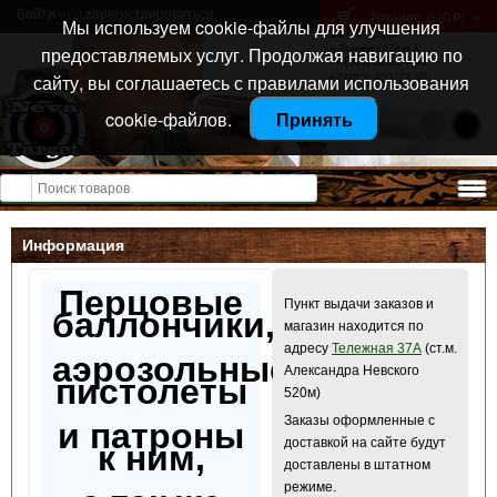
Войти
или
зарегистрироваться
Товаров: 0 (0
)
p
Мы используем cookie-файлы для улучшения
Санкт-Петербург
предоставляемых услуг. Продолжая навигацию по
ул. Тележная 37 лит А
+7 (911) 021-04-08
сайту, вы соглашаетесь с правилами использования
+7 (812) 921-73-50
cookie-файлов.
Принять
Открыть меню
Информация
Перцовые
Пункт выдачи заказов и
баллончики,
магазин находится по
адресу
Тележная 37А
(ст.м.
аэрозольные
Александра Невского
пистолеты
520м)
Заказы оформленные с
и патроны
доставкой на сайте будут
к ним,
доставлены в штатном
режиме.