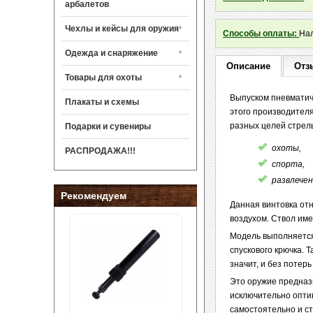
арбалетов
Чехлы и кейсы для оружия
Способы оплаты:
Нал
Одежда и снаряжение
Описание
Отз
Товары для охоты
Выпуском пневматич
Плакаты и схемы
этого производител
разных целей стрел
Подарки и сувениры
охоты,
РАСПРОДАЖА!!!
спорта,
развлечен
Рекомендуем
Данная винтовка от
воздухом. Ствол име
Модель выполняется
спускового крючка. 
значит, и без потерь
Это оружие предназ
исключительно опти
самостоятельно и ст