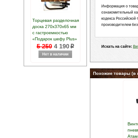
Информация о товар
ознакомительный ха
кодекса Российской 
Торцевая разделочная
производителем без
доска 270х370х65 мм
с гастроемкостью
«Подарок шефу Plus»
5 250
4 190
p
Искать на сайте:
Ви
Похожие товары (в 
Винт
пнев
Атам