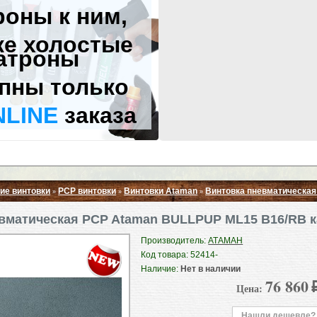
роны к ним,
же холостые
атроны
пны только
NLINE
заказа
ие винтовки
PCP винтовки
Винтовки Ataman
Винтовка пневматическая
»
»
»
Свернуть ▲
вматическая PCP Ataman BULLPUP ML15 B16/RB ка
Производитель:
АТАМАН
Код товара: 52414-
Наличие:
Нет в наличии
76 860
Цена:
Нашли дешевле?