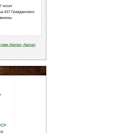
" носит
ьи 437 Гражданского
зменены
товки Ataman
,
Ataman
PCP
од.