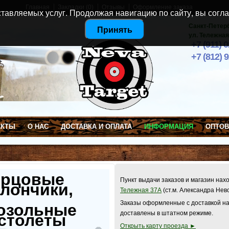
Главная
Закладки (0)
Отзывы
Оформление заказа
тавляемых услуг. Продолжая навигацию по сайту, вы согла
Санкт-Петер
Принять
ул. Тележная
+7 (911) 
+7 (812) 
АКТЫ
О НАС
ДОСТАВКА И ОПЛАТА
ИНФОРМАЦИЯ
ОПТО
ерцовые
Пункт выдачи заказов и магазин нах
лончики,
Тележная 37А
(ст.м. Александра Нев
Заказы оформленные с доставкой на
озольные
доставлены в штатном режиме.
столеты
Открыть карту проезда ►