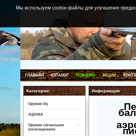
Войти
или
зарегистрироваться
Мы используем cookie-файлы для улучшения предос
ГЛАВНАЯ
КАТАЛОГ
НОВИНКИ
АКЦИИ
КОНТ
Категории
Информация
П
Оружие б/у
бал
УЦЕНКА
аэр
Оружие сигнальное
пи
(охолощенное)