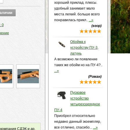
хороший приклад. плюсы.
удобный занимает мало
места легкий. больше всего
понравилась прикл..
...»
: 0
(егор)
нение
Обойма к
устройству ПУ-3,
латунь
А возможно ли появление
таких же обойм но на ПУ-4?..
...»
(Роман)
Пусковое
устройство
четырехзарядное
ПУ-4
Приобрел относительно
недавно данный экземпляр,
все отлично, спасибо...
...»
 компания СДЭК и др.