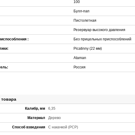
100
Булл-пап
Пистолетная
Резервуар высокого давления
риспособления :
Без прицельных приспособлений
тики:
Picatinny (22 мм)
Ataman
тель:
Россия
 товара
Калибр, мм
6,35
Материал
Дерево
Способ взведения
С накачкой (PCP)