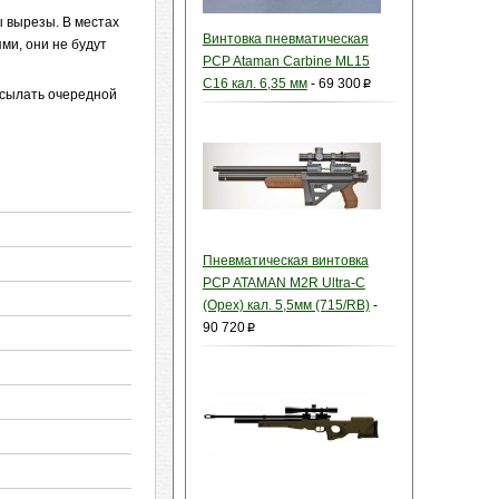
ы вырезы. В местах
Винтовка пневматическая
ми, они не будут
PCP Ataman Carbine ML15
C16 кал. 6,35 мм
-
69 300
p
осылать очередной
Пневматическая винтовка
PCP ATAMAN M2R Ultra-C
(Орех) кал. 5,5мм (715/RB)
-
90 720
p