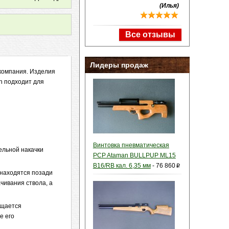
(Илья)
Все отзывы
Лидеры продаж
компания. Изделия
n подходит для
Винтовка пневматическая
ельной накачки
PCP Ataman BULLPUP ML15
B16/RB кал. 6,35 мм
-
76 860
p
 находятся позади
чивания ствола, а
ащается
е его