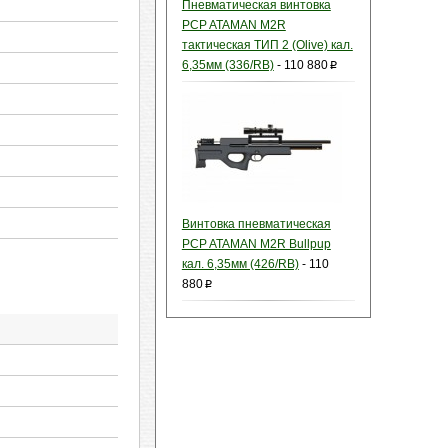
Пневматическая винтовка
PCP ATAMAN M2R
тактическая ТИП 2 (Olive) кал.
6,35мм (336/RB)
-
110 880
p
Винтовка пневматическая
PCP ATAMAN M2R Bullpup
кал. 6,35мм (426/RB)
-
110
880
p