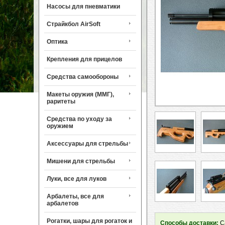
Насосы для пневматики
Страйкбол AirSoft
Оптика
Крепления для прицелов
Средства самообороны
Макеты оружия (ММГ),
раритеты
Средства по уходу за
оружием
Аксессуары для стрельбы
Мишени для стрельбы
Луки, все для луков
Арбалеты, все для
арбалетов
Рогатки, шары для рогаток и
Способы доставки:
Са