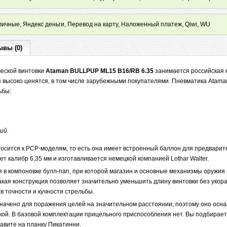
ичные, Яндекс деньги, Перевод на карту, Наложенный платеж, Qiwi, WU
ывы (0)
еской винтовки
Ataman BULLPUP ML15 B16/RB 6.35
занимается российская 
я высоко ценятся, в том числе зарубежными покупателями. Пневматика Atama
ьбы:
ий.
носится к PCP-моделям, то есть она имеет встроенный баллон для предварит
ет калибр 6,35 мм и изготавливается немецкой компанией Lothar Walter.
 в компоновке булл-пап, при которой магазин и основные механизмы оружия
Такая конструкция позволяет значительно уменьшить длину винтовки без укора
 в точности и кучности стрельбы.
начено для поражения целей на значительном расстоянии, поэтому оно осн
кой. В базовой комплектации прицельного приспособления нет. Вы подбирает
авите на планку Пикатинни.