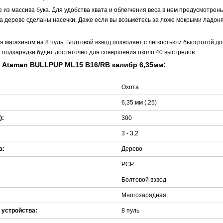
 из массива бука. Для удобства хвата и облегчения веса в нем предусмотрен
а дереве сделаны насечки. Даже если вы возьметесь за ложе мокрыми ладоня
 магазином на 8 пуль. Болтовой взвод позволяет с легкостью и быстротой д
з подзарядки будет достаточно для совершения около 40 выстрелов.
 Ataman BULLPUP ML15 B16/RB калибр 6,35мм:
Охота
6,35 мм (.25)
):
300
3 - 3,2
а:
Дерево
PCP
Болтовой взвод
Многозарядная
 устройства:
8 пуль