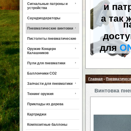
и пат
Сигнальные патроны и
устройства
а так 
Саундмодераторы
п
Пневматические винтовки
досту
Пистолеты пневматические
для
O
Оружие Концерн
Калашников
Пули для пневматики
Баллончики CO2
Главная
Пневматическ
»
Запчасти для пневматики
Винтовка пне
Тюнинг оружия
Приклады из дерева
Картриджи
Композитные баллоны