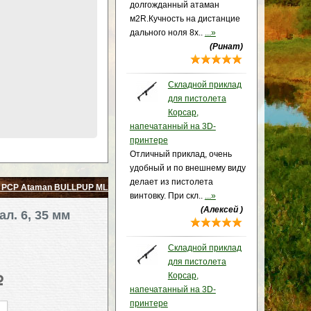
долгожданный атаман
м2R.Кучность на дистанцие
дального ноля 8х..
...»
(Ринат)
Складной приклад
для пистолета
Корсар,
напечатанный на 3D-
принтере
Отличный приклад, очень
удобный и по внешнему виду
делает из пистолета
 PCP Ataman BULLPUP ML15 B16/RB кал. 6,35 мм
винтовку. При скл..
...»
(Алексей )
л. 6, 35 мм
Складной приклад
для пистолета
Корсар,
p
напечатанный на 3D-
принтере