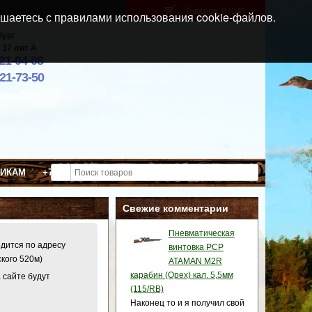
Товаров: 0 (0
)
p
шаетесь с правилами использования cookie-файлов.
бург
 37 лит А
021-04-08
921-73-50
ВИКАМ
+7 (911) 021-04-08
Свежие комментарии
Пневматическая
одится по адресу
винтовка PCP
ского 520м)
ATAMAN M2R
карабин (Орех) кал. 5,5мм
 сайте будут
(115/RB)
Наконец то и я получил свой