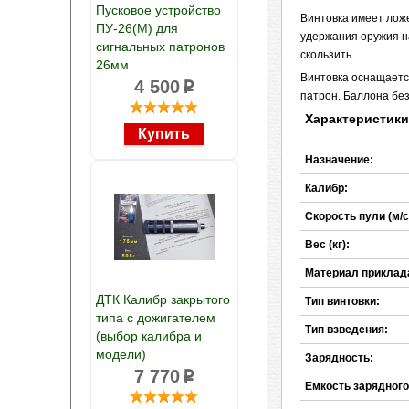
Пусковое устройство
Винтовка имеет ложе
ПУ-26(М) для
удержания оружия н
сигнальных патронов
скользить.
26мм
Винтовка оснащается
4 500
p
патрон. Баллона бе
Характеристики
Назначение:
Калибр:
Скорость пули (м/с
Вес (кг):
Материал приклад
ДТК Калибр закрытого
Тип винтовки:
типа с дожигателем
Тип взведения:
(выбор калибра и
модели)
Зарядность:
7 770
p
Емкость зарядного