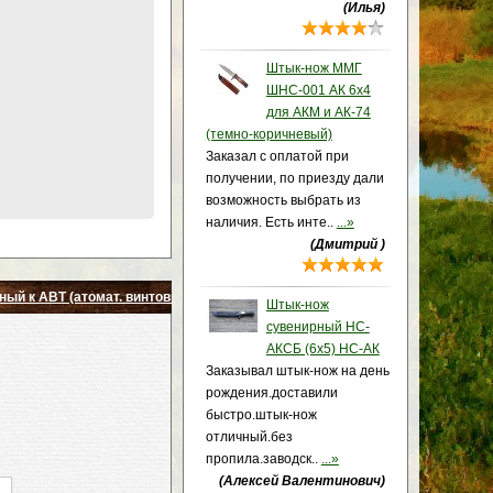
(Илья)
Штык-нож ММГ
ШНС-001 АК 6x4
для АКМ и АК-74
(темно-коричневый)
Заказал с оплатой при
получении, по приезду дали
возможность выбрать из
наличия. Есть инте..
...»
(Дмитрий )
ый к АВТ (атомат. винтовке Токарева)
Штык-нож
сувенирный НС-
АКСБ (6х5) НС-АК
Заказывал штык-нож на день
рождения.доставили
быстро.штык-нож
отличный.без
пропила.заводск..
...»
(Алексей Валентинович)