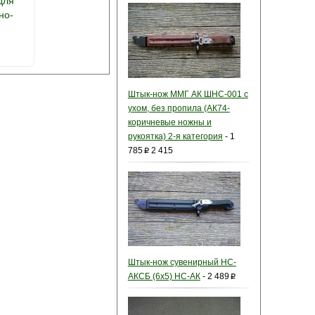
для
но-
Штык-нож ММГ АК ШНС-001 с
ухом, без пропила (АК74-
коричневые ножны и
рукоятка) 2-я категория
-
1
785
2 415
p
Штык-нож сувенирный НС-
АКСБ (6х5) НС-АК
-
2 489
p