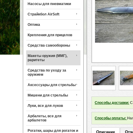
Насосы для пневматики
Страйкбол AirSoft
Оптика
Крепления для прицелов
Средства самообороны
Макеты оружия (ММГ),
раритеты
Средства по уходу за
оружием
Аксессуары для стрельбы
Мишени для стрельбы
Способы доставки:
Са
Луки, все для луков
Арбалеты, все для
Способы оплаты:
Нал
арбалетов
Рогатки, шары для рогаток и
Описание
Отз