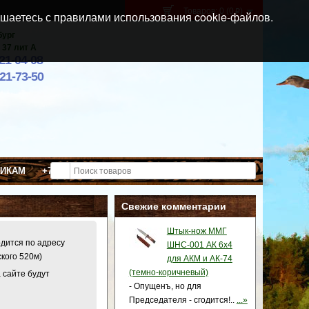
Товаров: 0 (0
)
p
шаетесь с правилами использования cookie-файлов.
бург
 37 лит А
021-04-08
921-73-50
ВИКАМ
+7 (911) 021-04-08
Свежие комментарии
Штык-нож ММГ
одится по адресу
ШНС-001 АК 6x4
ского 520м)
для АКМ и АК-74
(темно-коричневый)
 сайте будут
- Опущенъ, но для
Председателя - сгодится!..
...»