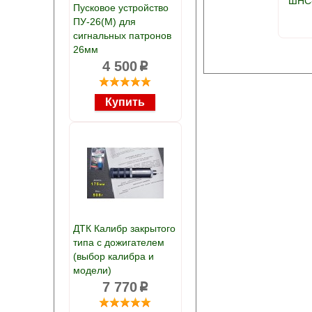
ШНС-
Пусковое устройство
ПУ-26(М) для
сигнальных патронов
26мм
4 500
p
ДТК Калибр закрытого
типа с дожигателем
(выбор калибра и
модели)
7 770
p