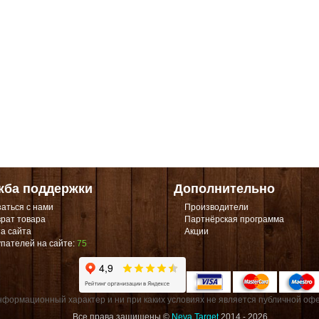
жба поддержки
Дополнительно
аться с нами
Производители
рат товара
Партнёрская программа
а сайта
Акции
пателей на сайте:
75
формационный характер и ни при каких условиях не является публичной офе
Все права защищены ©
Neva Target
2014 - 2026