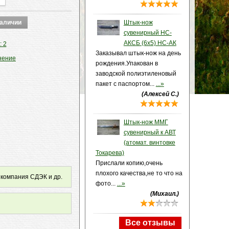
Штык-нож
сувенирный НС-
АКСБ (6х5) НС-АК
: 2
Заказывал штык-нож на день
нение
рождения.Упакован в
заводской полиэтиленовый
пакет с паспортом...
...»
(Алексей С.)
Штык-нож ММГ
сувенирный к АВТ
(атомат. винтовке
Токарева)
Прислали копию,очень
плохого качества,не то что на
 компания СДЭК и др.
фото...
...»
(Михаил.)
Все отзывы