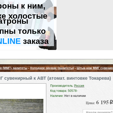
роны к ним,
же холостые
атроны
пны только
NLINE
заказа
я (ММГ), раритеты
Холодное оружие (раритеты)
Штык-нож ММГ сувенирн
»
»
Свернуть ▲
 сувенирный к АВТ (атомат. винтовке Токарева)
Производитель:
Россия
Код товара: 50578-
Наличие:
Нет в наличии
6 195
Цена:
p
Нашли дешевле?