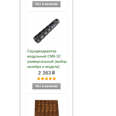
Саундмодератор
модульный СМК-32
универсальный (выбор
калибра и модели)
2 363
p