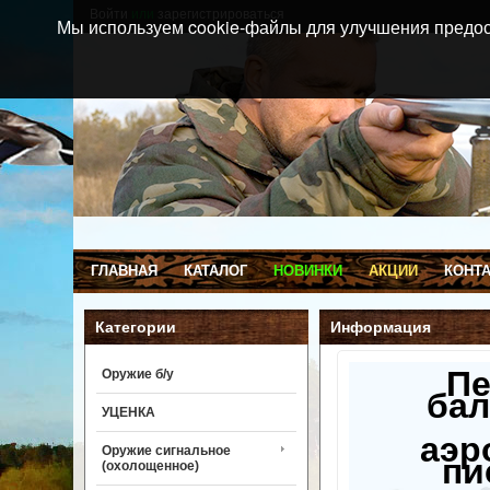
Войти
или
зарегистрироваться
Мы используем cookie-файлы для улучшения предос
ГЛАВНАЯ
КАТАЛОГ
НОВИНКИ
АКЦИИ
КОНТ
Категории
Информация
П
Оружие б/у
бал
УЦЕНКА
аэр
Оружие сигнальное
пи
(охолощенное)