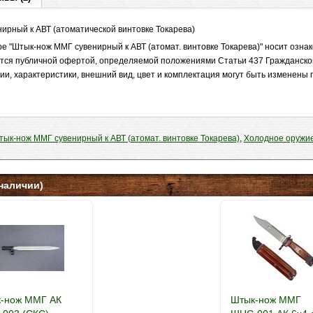
ирный к АВТ (атоматической винтовке Токарева)
е "Штык-нож ММГ сувенирный к АВТ (атомат. винтовке Токарева)" носит озн
яется публичной офертой, определяемой положениями Статьи 437 Гражданско
ии, характеристики, внешний вид, цвет и комплектация могут быть изменены
ык-нож ММГ сувенирный к АВТ (атомат. винтовке Токарева)
,
Холодное оружие
наличии)
-нож ММГ АК
Штык-нож ММГ