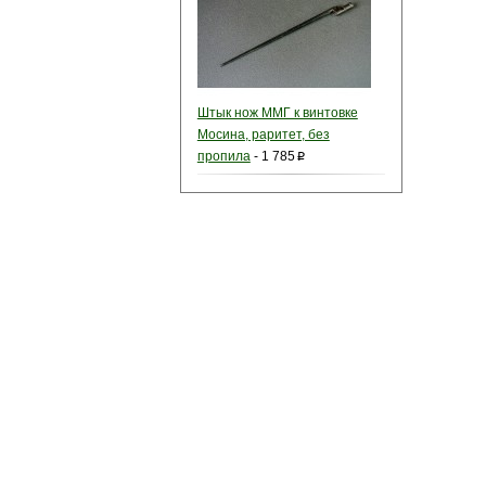
Штык нож ММГ к винтовке
Мосина, раритет, без
пропила
-
1 785
p