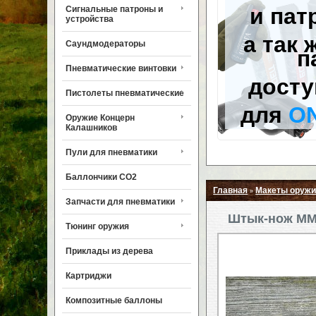
и пат
Сигнальные патроны и
устройства
а так 
Саундмодераторы
п
Пневматические винтовки
досту
Пистолеты пневматические
для
O
Оружие Концерн
Калашников
Пули для пневматики
Баллончики CO2
Главная
Макеты оружи
»
Запчасти для пневматики
Штык-нож ММГ
Тюнинг оружия
Приклады из дерева
Картриджи
Композитные баллоны