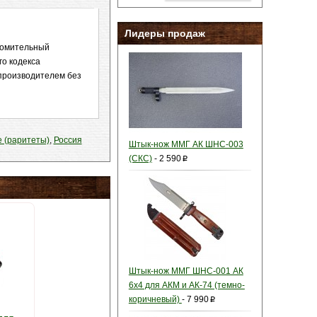
Лидеры продаж
акомительный
го кодекса
 производителем без
 (раритеты)
,
Россия
Штык-нож ММГ АК ШНС-003
(СКС)
-
2 590
p
Штык-нож ММГ ШНС-001 АК
6x4 для АКМ и АК-74 (темно-
коричневый)
-
7 990
p