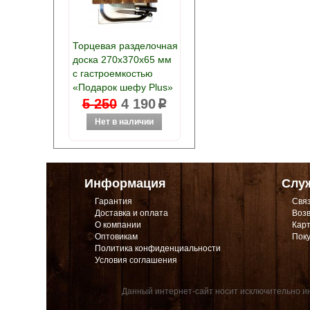
Торцевая разделочная
доска 270х370х65 мм
с гастроемкостью
«Подарок шефу Plus»
5 250
4 190
p
Информация
Слу
Гарантия
Связ
Доставка и оплата
Возв
О компании
Карт
Оптовикам
Поку
Политика конфиденциальности
Условия соглашения
Данный интернет-сайт носит исключительно ин