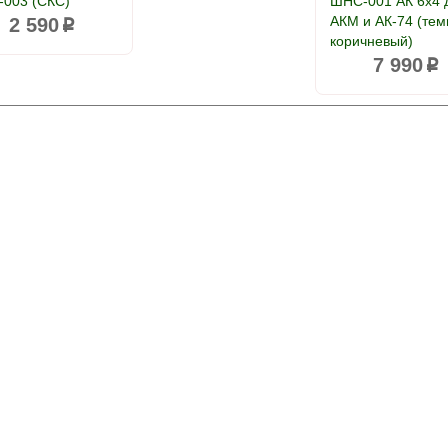
003 (СКС)
ШНС-001 АК 6x4 
АКМ и АК-74 (тем
2 590
p
коричневый)
7 990
p