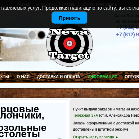
Главная
Закладки (0)
Отзывы
Оформление заказа
тавляемых услуг. Продолжая навигацию по сайту, вы согла
Санкт-Петер
Принять
ул. Тележная
+7 (911) 
+7 (812) 
АКТЫ
О НАС
ДОСТАВКА И ОПЛАТА
ИНФОРМАЦИЯ
ОПТО
ерцовые
Пункт выдачи заказов и магазин нах
лончики,
Тележная 37А
(ст.м. Александра Нев
Заказы оформленные с доставкой на
озольные
доставлены в штатном режиме.
столеты
Открыть карту проезда ►