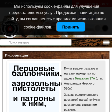
Войти
или
зарегистрироваться
Товаров: 0 (0
)
p
Мы используем cookie-файлы для улучшения
Санкт-Петербург
предоставляемых услуг. Продолжая навигацию по
ул. Тележная 37 лит А
+7 (911) 021-04-08
сайту, вы соглашаетесь с правилами использования
+7 (812) 921-73-50
cookie-файлов.
Принять
Открыть меню
Информация
Перцовые
Пункт выдачи заказов и
баллончики,
магазин находится по
адресу
Тележная 37А
(ст.м.
аэрозольные
Александра Невского
пистолеты
520м)
Заказы оформленные с
и патроны
доставкой на сайте будут
к ним,
доставлены в штатном
режиме.