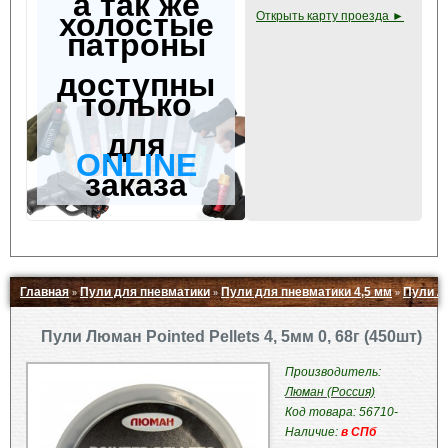
а так же
холостые
Открыть карту проезда ►
патроны
доступны
только
для
ONLINE
заказа
Главная
Пули для пневматики
Пули для пневматики 4,5 мм
Пули Л
»
»
»
Свернуть ▲
Пули Люман Pointed Pellets 4, 5мм 0, 68г (450шт)
Производитель:
Люман (Россия)
Код товара: 56710-
Наличие:
в СПб