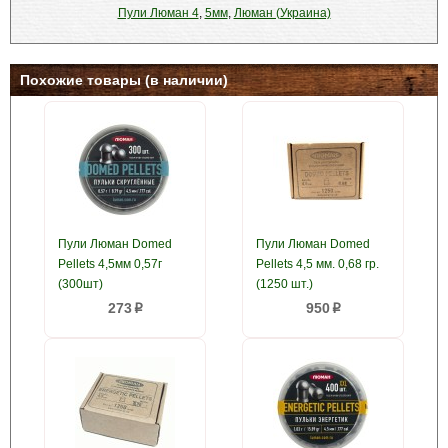
Пули Люман 4
,
5мм
,
Люман (Украина)
Похожие товары (в наличии)
Пули Люман Domed
Пули Люман Domed
Pellets 4,5мм 0,57г
Pellets 4,5 мм. 0,68 гр.
(300шт)
(1250 шт.)
273
950
p
p