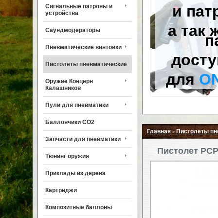
и пат
Сигнальные патроны и
устройства
а так 
Саундмодераторы
п
Пневматические винтовки
досту
Пистолеты пневматические
для
O
Оружие Концерн
Калашников
Пули для пневматики
Баллончики CO2
Главная
Пистолеты пн
»
Запчасти для пневматики
Пистолет PCP 
Тюнинг оружия
Приклады из дерева
Картриджи
Композитные баллоны