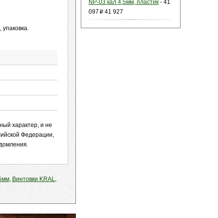
NP-03 кал 4,5мм, пластик
-
41
097
41 927
p
 упаковка.
ный характер, и не
сийской Федерации,
едомления.
5мм
,
Винтовки KRAL
,