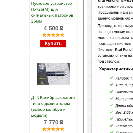
Kral Puncher NP-01
Пусковое устройство
тренировочной стре
ПУ-26(М) для
Продуманный дизайн
сигнальных патронов
данную модель как к
26мм
Приклад, которым у
4 500
p
оснащен мягким пол
можно использовать
приклад от пистоле
Пистолет
Kral Punc
установки оптики на
под стволом.
Характеристики
Калибр: 4
Тип: PCP
Начальная
ДТК Калибр закрытого
Материал
типа с дожигателем
Длина об
(выбор калибра и
Вес:
2,05 
модели)
Прицельн
7 770
p
Количеств