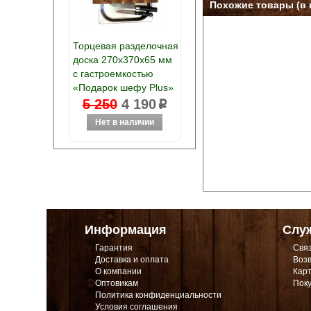
Похожие товары (в 
Торцевая разделочная
доска 270х370х65 мм
с гастроемкостью
«Подарок шефу Plus»
5 250
4 190
p
Информация
Слу
Гарантия
Связ
Доставка и оплата
Возв
О компании
Карт
Оптовикам
Поку
Политика конфиденциальности
Условия соглашения