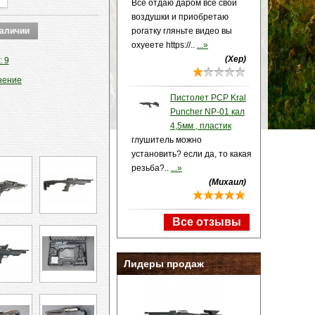
Всё отдаю даром все свои
воздушки и приобретаю
рогатку гляньте видео вы
охуеете https://..
...»
(Хер)
: 9
нение
Пистолет PCP Kral
Puncher NP-01 кал
4,5мм , пластик
глушитель можно
установить? если да, то какая
резьба?..
...»
(Михаил)
Все отзывы
Лидеры продаж