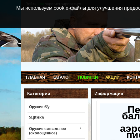
Войти
или
зарегистрироваться
Мы используем cookie-файлы для улучшения предос
ГЛАВНАЯ
КАТАЛОГ
НОВИНКИ
АКЦИИ
КОНТ
Категории
Информация
П
Оружие б/у
бал
УЦЕНКА
аэр
Оружие сигнальное
пи
(охолощенное)