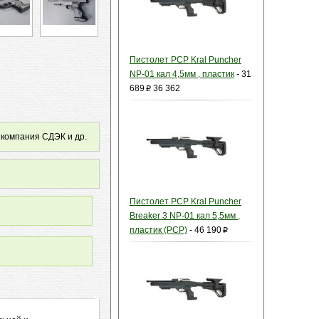
Пистолет PCP Kral Puncher
NP-01 кал 4,5мм , пластик
-
31
689
36 362
p
 компания СДЭК и др.
Пистолет PCP Kral Puncher
Breaker 3 NP-01 кал 5,5мм ,
пластик (PCP)
-
46 190
p