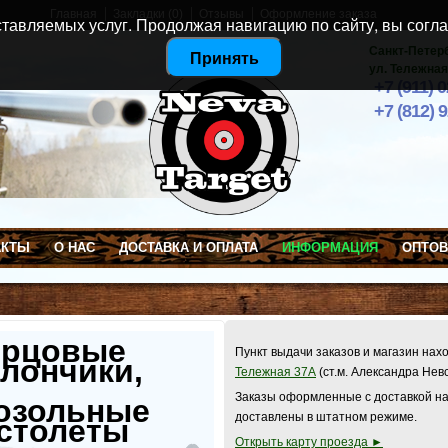
Главная
Закладки (0)
Отзывы
Оформление заказа
тавляемых услуг. Продолжая навигацию по сайту, вы согла
Санкт-Петер
Принять
ул. Тележная
+7 (911) 
+7 (812) 
АКТЫ
О НАС
ДОСТАВКА И ОПЛАТА
ИНФОРМАЦИЯ
ОПТО
ерцовые
Пункт выдачи заказов и магазин нах
лончики,
Тележная 37А
(ст.м. Александра Нев
Заказы оформленные с доставкой на
озольные
доставлены в штатном режиме.
столеты
Открыть карту проезда ►