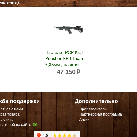
наличии)
Пистолет PCP Kral
Puncher NP-01 кал
6,35мм , пластик
47 150
p
жба поддержки
Дополнительно
аться с нами
Производители
рат товара
Партнёрская программа
а сайта
Акции
пателей на сайте:
56