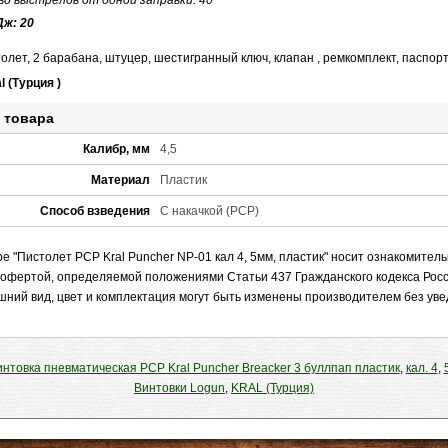
во выстрелов от одной заправки: 40
Дж: 20
олет, 2 барабана, штуцер, шестигранный ключ, клапан , ремкомплект, паспорт,
 (Турция )
 товара
Калибр, мм
4,5
Материал
Пластик
Способ взведения
С накачкой (PCP)
 "Пистолет PCP Kral Puncher NP-01 кал 4, 5мм, пластик" носит ознакомитель
 офертой, определяемой положениями Статьи 437 Гражданского кодекса Рос
шний вид, цвет и комплектация могут быть изменены производителем без ув
нтовка пневматическая PCP Kral Puncher Breacker 3 буллпап пластик
,
кал. 4
,
Винтовки Logun
,
KRAL (Турция)