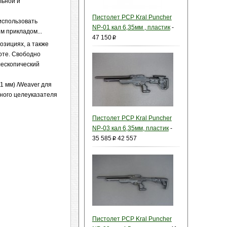
льной и
Пистолет PCP Kral Puncher
использовать
NP-01 кал 6,35мм , пластик
-
м прикладом...
47 150
p
позициях, а также
оте. Свободно
лескопический
1 мм) /Weaver для
рного целеуказателя
Пистолет PCP Kral Puncher
NP-03 кал 6,35мм, пластик
-
35 585
42 557
p
Пистолет PCP Kral Puncher