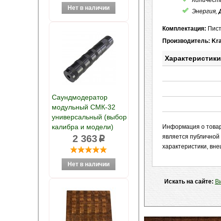
Количест
Энергия,
Комплектация:
Пист
Производитель: Kral
Характеристики
Саундмодератор
модульный СМК-32
универсальный (выбор
калибра и модели)
Информация о товаре
2 363
является публичной
p
характеристики, вне
Искать на сайте:
Ви