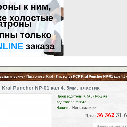
роны к ним,
же холостые
атроны
пны только
NLINE
заказа
евматические
Пистолеты Kral
Пистолет PCP Kral Puncher NP-01 кал 4,5
»
»
Свернуть ▲
Kral Puncher NP-01 кал 4, 5мм, пластик
Производитель:
KRAL (Турция)
Код товара: 52843-
Наличие:
Нет в наличии
36 362
31 
Цена:
Нашли дешевле?