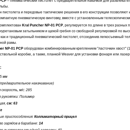
PCP
– пневматический пистолет с предварительной накачкой для развлекате
льбы.
 пистолета и передовые тактические решения в его конструкции позволяют 
омпактную пневматическую винтовку, вместе с установленным телескопически
комплектован
Kral Puncher NP-01 PCP
, регулируется по длине в трех разных 
иуретановым затыльником и щекой гребня со свободной регулировкой по выс
 как и традиционный пневматический пистолет, отсоединив легкосъемный те
тной рамы.
her NP-01 PCP
оборудован комбинированным креплением "ласточкин хвост" (1
 ствольной коробке, а также, планкой Weaver для установки фонаря или лазе
:
,5 мм
 (предварительное накачивание)
 скорость, м/с: 285
 рукоятки: Полимер
щая,
см: 63
кг
ые приспособления:
Коллиматорный прицел
о зарядов в барабане:
14