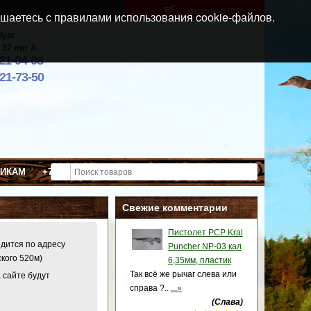
Товаров: 0 (0
)
p
шаетесь с правилами использования cookie-файлов.
бург
 37 лит А
021-04-08
921-73-50
ВИКАМ
+7 (911) 021-04-08
Свежие комментарии
Пистолет PCP Kral
одится по адресу
Puncher NP-03 кал
ского 520м)
6,35мм, пластик
Так всё же рычаг слева или
 сайте будут
справа ?..
...»
(Слава)