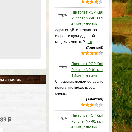
Пистолет PCP Kral
Puncher NP-01 кал
4,5мм , пластик
Здравствуйте. Регулятор
скорости пули у данной
модели имеется?..
...»
(Алексей)
Пистолет PCP Kral
Puncher NP-01 кал
4,5мм , пластик
мм , пластик
С правым взводом есть?а то
непонятно вроде взвод
слева..
...»
(Алексей)
Пистолет PCP Kral
689
p
Puncher NP-01 кал
4,5мм , пластик