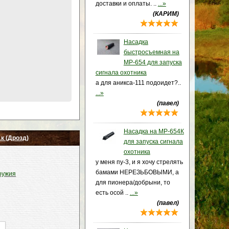
доставки и оплаты. ..
...»
(КАРИМ)
Насадка
быстросъемная на
МР-654 для запуска
сигнала охотника
а для аникса-111 подоидет?..
...»
(павел)
Насадка на МР-654К
к (Дрозд)
для запуска сигнала
охотника
у меня пу-3, и я хочу стрелять
бамами НЕРЕЗЬБОВЫМИ, а
ружия
для пионера/добрыни, то
есть осой ..
...»
(павел)