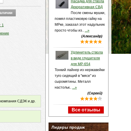
Насадка для ствола
Декоративная СВД
После смены мушки,
помял пластиковую гайку на
МРке, заказал этот надульник
: 1
просто чтобы из..
...»
нение
(Александр)
Удлинитель ствола
в виде глушителя
для МР-654
Тонкий лайнер из нержавейки
туго сидящий в "мясе" из
сыромятины. Металл
настольк..
...»
(Сергей)
 компания СДЭК и др.
Все отзывы
Лидеры продаж