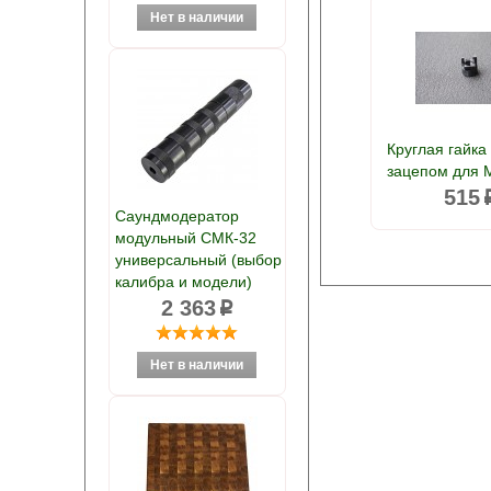
Круглая гайка
зацепом для 
515
Саундмодератор
модульный СМК-32
универсальный (выбор
калибра и модели)
2 363
p