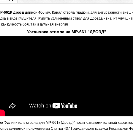
Р-661К Дрозд
длиной 400 мм. Канал ствола гладкий, для антуражности внешн
дка в виде глушителя. Купить удлиненный ствол для Дрозда - значит улучшит
как кучность боя, так и дульная энергия
Установка ствола на МР-661 "ДРОЗД"
 "Удлинитель ствола для МР-661к (Дрозд)" носит ознакомительный характер,
 определяемой положениями Статьи 437 Гражданского кодекса Российской Ф