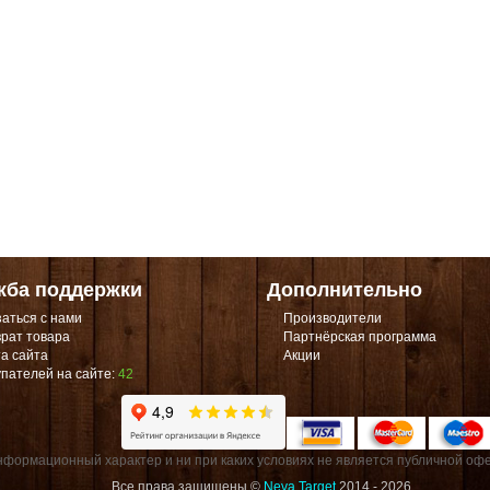
жба поддержки
Дополнительно
аться с нами
Производители
рат товара
Партнёрская программа
а сайта
Акции
пателей на сайте:
42
формационный характер и ни при каких условиях не является публичной офе
Все права защищены ©
Neva Target
2014 - 2026