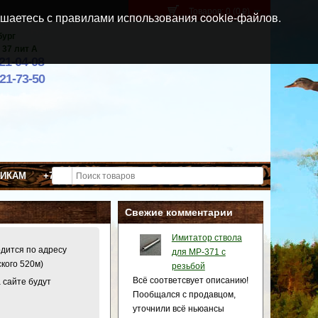
Товаров: 0 (0
)
p
шаетесь с правилами использования cookie-файлов.
бург
 37 лит А
021-04-08
921-73-50
ВИКАМ
+7 (911) 021-04-08
Свежие комментарии
Имитатор ствола
одится по адресу
для МР-371 c
ского 520м)
резьбой
Всё соответсвует описанию!
 сайте будут
Пообщался с продавцом,
уточнили всё ньюансы