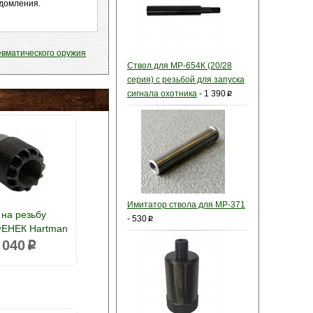
едомления.
евматического оружия
Ствол для МР-654К (20/28
серия) с резьбой для запуска
сигнала охотника
-
1 390
p
Имитатор ствола для МР-371
 на резьбу
-
530
p
ФЕНЕК Hartman
 040
p