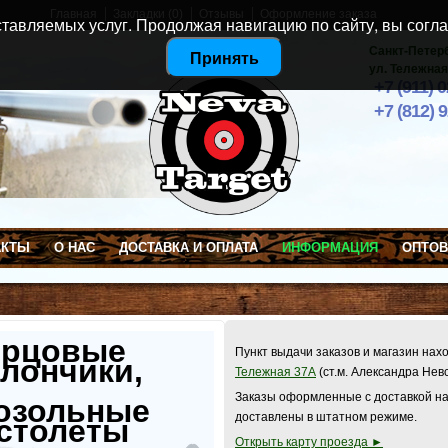
Главная
Закладки (0)
Отзывы
Оформление заказа
тавляемых услуг. Продолжая навигацию по сайту, вы согла
Санкт-Петер
Принять
ул. Тележная
+7 (911) 
+7 (812) 
АКТЫ
О НАС
ДОСТАВКА И ОПЛАТА
ИНФОРМАЦИЯ
ОПТО
ерцовые
Пункт выдачи заказов и магазин нах
лончики,
Тележная 37А
(ст.м. Александра Нев
Заказы оформленные с доставкой на
озольные
доставлены в штатном режиме.
столеты
Открыть карту проезда ►