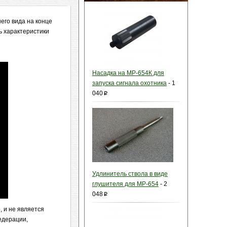
его вида на конце
ь характеристики
Насадка на МР-654К для
запуска сигнала охотника
-
1
040
p
Удлинитель ствола в виде
глушителя для МР-654
-
2
048
p
 и не является
едерации,