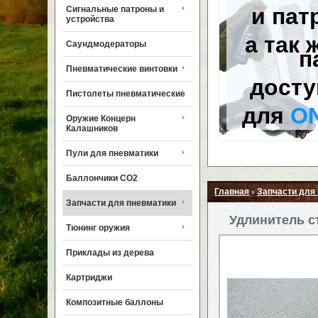
и пат
Сигнальные патроны и
устройства
а так 
Саундмодераторы
п
Пневматические винтовки
досту
Пистолеты пневматические
для
O
Оружие Концерн
Калашников
Пули для пневматики
Баллончики CO2
Главная
Запчасти для
»
Запчасти для пневматики
Удлинитель с
Тюнинг оружия
Приклады из дерева
Картриджи
Композитные баллоны