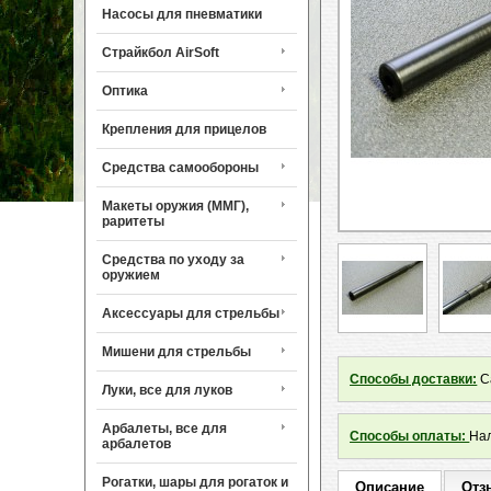
Насосы для пневматики
Страйкбол AirSoft
Оптика
Крепления для прицелов
Средства самообороны
Макеты оружия (ММГ),
раритеты
Средства по уходу за
оружием
Аксессуары для стрельбы
Мишени для стрельбы
Способы доставки:
Са
Луки, все для луков
Арбалеты, все для
Способы оплаты:
Нал
арбалетов
Рогатки, шары для рогаток и
Описание
Отз