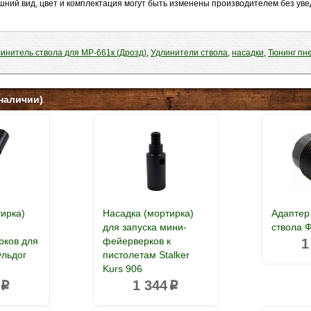
шний вид, цвет и комплектация могут быть изменены производителем без ув
инитель ствола для МР-661к (Дрозд)
,
Удлинители ствола
,
насадки
,
Тюнинг пн
наличии)
тирка)
Насадка (мортирка)
Адаптер
для запуска мини-
ствола 
рков для
фейерверков к
1
ульдог
пистолетам Stalker
Kurs 906
1 344
p
p