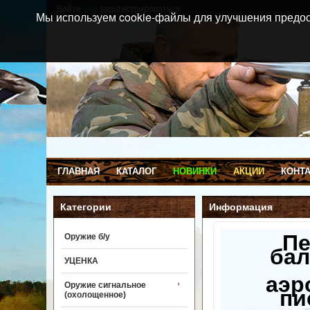
Войти
или
зарегистрироваться
Мы используем cookie-файлы для улучшения предос
ГЛАВНАЯ
КАТАЛОГ
НОВИНКИ
АКЦИИ
КОНТ
Категории
Информация
П
Оружие б/у
бал
УЦЕНКА
аэр
Оружие сигнальное
пи
(охолощенное)