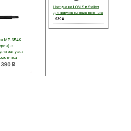
Насадка на LOM-S и Stalker
для запуска сигнала охотника
-
630
p
ля МР-654К
ерия) с
для запуска
 охотника
 390
p