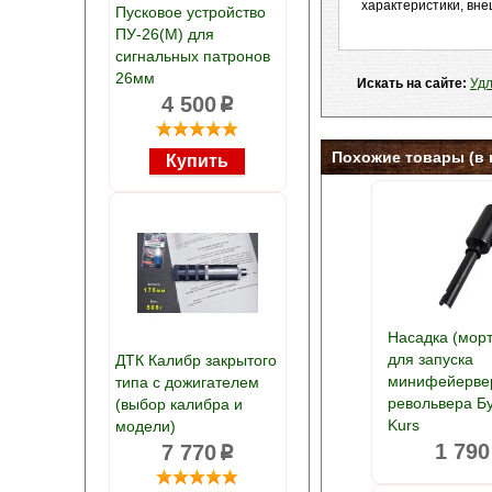
характеристики, вне
Пусковое устройство
ПУ-26(М) для
сигнальных патронов
26мм
Искать на сайте:
Удл
4 500
p
Похожие товары (в 
Насадка (мор
для запуска
ДТК Калибр закрытого
минифейерве
типа с дожигателем
револьвера Б
(выбор калибра и
Kurs
модели)
1 790
7 770
p