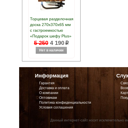
Торцевая разделочная
доска 270х370х65 мм
с гастроемкостью
«Подарок шефу Plus»
5 250
4 190
p
Информация
Слу
Гарантия
Связ
Доставка и оплата
Возв
О компании
Карт
Оптовикам
Поку
Политика конфиденциальности
Условия соглашения
Данный интернет-сайт носит исключительно ин