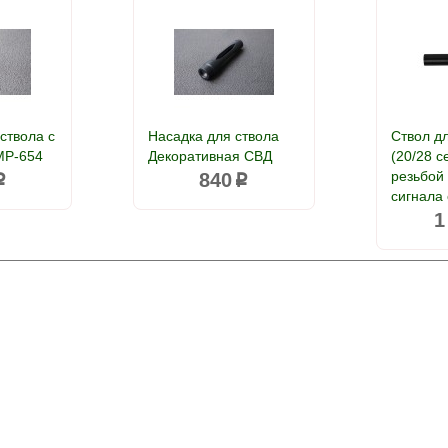
 ствола с
Насадка для ствола
Ствол д
МР-654
Декоративная СВД
(20/28 с
резьбой 
840
p
p
сигнала
1