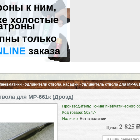
роны к ним,
же холостые
атроны
пны только
NLINE
заказа
 пневматики
Удлинители ствола, насадки
Удлинитель ствола для МР-661
»
»
Свернуть ▲
твола для МР-661к (Дрозд)
Производитель:
Тюнинг пневматического о
Код товара: 50247-
Наличие:
Нет в наличии
2 825
Цена:
p
Нашли дешевле?