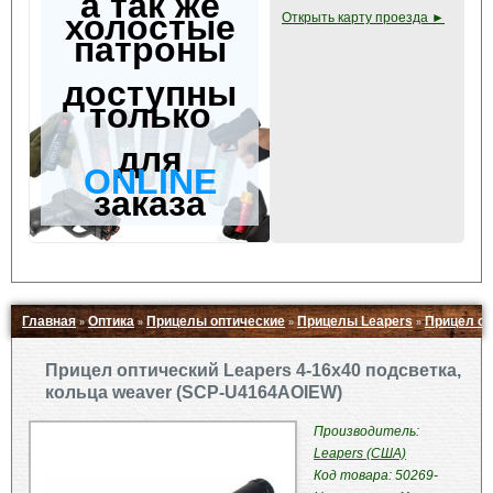
а так же
холостые
Открыть карту проезда ►
патроны
доступны
только
для
ONLINE
заказа
Главная
Оптика
Прицелы оптические
Прицелы Leapers
Прицел оп
»
»
»
»
Свернуть ▲
Прицел оптический Leapers 4-16x40 подсветка,
кольца weaver (SCP-U4164AOIEW)
Производитель:
Leapers (США)
Код товара: 50269-