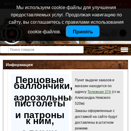
Войти
или
зарегистрироваться
Товаров: 0 (0
)
p
Мы используем cookie-файлы для улучшения
Санкт-Петербург
предоставляемых услуг. Продолжая навигацию по
ул. Тележная 37 лит А
+7 (911) 021-04-08
сайту, вы соглашаетесь с правилами использования
+7 (812) 921-73-50
cookie-файлов.
Принять
Открыть меню
Информация
Перцовые
Пункт выдачи заказов и
баллончики,
магазин находится по
адресу
Тележная 37А
(ст.м.
аэрозольные
Александра Невского
пистолеты
520м)
Заказы оформленные с
и патроны
доставкой на сайте будут
к ним,
доставлены в штатном
режиме.