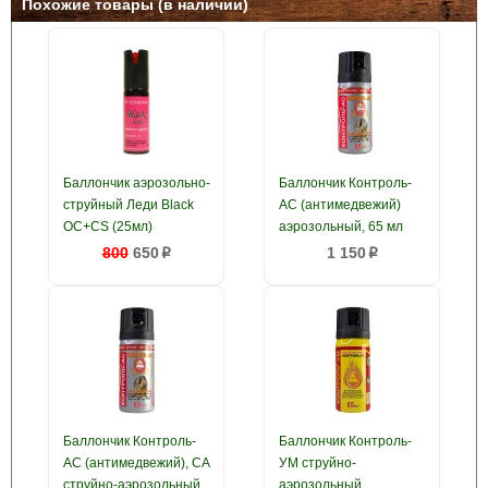
Похожие товары (в наличии)
Баллончик аэрозольно-
Баллончик Контроль-
струйный Леди Black
АС (антимедвежий)
OC+CS (25мл)
аэрозольный, 65 мл
800
650
1 150
p
p
Баллончик Контроль-
Баллончик Контроль-
АС (антимедвежий), СА
УМ струйно-
струйно-аэрозольный,
аэрозольный