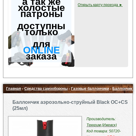
а так же
холостые
Открыть карту проезда ►
патроны
доступны
только
для
ONLINE
заказа
Главная
Средства самообороны
Газовые баллончики
Баллончик а
»
»
»
Свернуть ▲
Баллончик аэрозольно-струйный Black OC+CS
(25мл)
Производитель:
Техкрим (Ижевск)
Код товара: 50720-