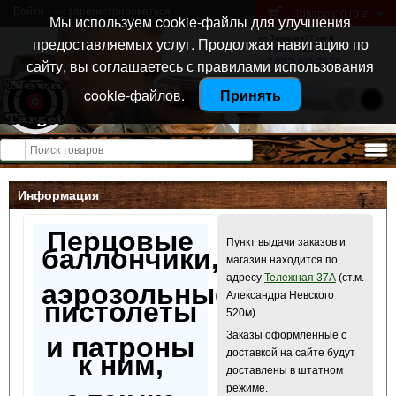
Войти
или
зарегистрироваться
Товаров: 0 (0
)
p
Мы используем cookie-файлы для улучшения
Санкт-Петербург
предоставляемых услуг. Продолжая навигацию по
ул. Тележная 37 лит А
+7 (911) 021-04-08
сайту, вы соглашаетесь с правилами использования
+7 (812) 921-73-50
cookie-файлов.
Принять
Открыть меню
Информация
Перцовые
Пункт выдачи заказов и
баллончики,
магазин находится по
адресу
Тележная 37А
(ст.м.
аэрозольные
Александра Невского
пистолеты
520м)
Заказы оформленные с
и патроны
доставкой на сайте будут
к ним,
доставлены в штатном
режиме.