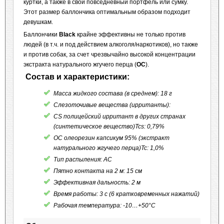
куртки, а также в свой повседневный портфель или сумку.
Этот размер баллончика оптимальным образом подходит
девушкам.
Баллончики
Black
крайне эффективны не только против
людей (в т.ч. и под действием алкоголя/наркотиков), но также
и против собак, за счет чрезвычайно высокой концентрации
экстракта натурального жгучего перца (
OC
).
Состав и характеристики:
Масса жидкого состава (в среднем): 18 г
Слезоточивые вещества (ирританты):
CS полицейский ирритант в других странах
(синтетическое вещество)Tcs: 0,79%
OC олеорезин капсикум 95% (экстракт
натурального жгучего перца)Tc: 1,0%
Тип распыления: АC
Пятно контакта на 2 м: 15 см
Эффективная дальность: 2 м
Время работы: 3 с (6 кратковременных нажатий)
Рабочая температура: -10…+50°С