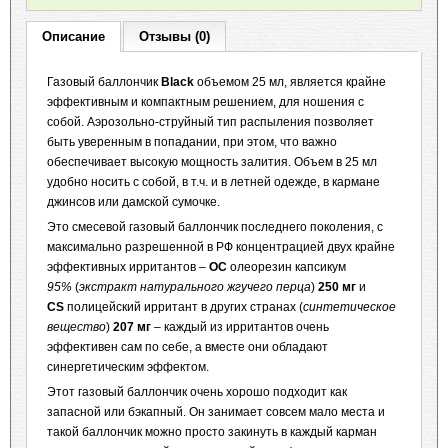
Описание
Отзывы (0)
Газовый баллончик
Black
объемом 25 мл, является крайне
эффективным и компактным решением, для ношения с
собой. Аэрозольно-струйный тип распыления позволяет
быть уверенным в попадании, при этом, что важно
обеспечивает высокую мощность залития. Объем в 25 мл
удобно носить с собой, в т.ч. и в летней одежде, в кармане
джинсов или дамской сумочке.
Это смесевой газовый баллончик последнего поколения, с
максимально разрешенной в РФ концентрацией двух крайне
эффективных ирритантов –
OC
олеорезин капсикум
95%
(
экстракт натурального жгучего перца
)
250 мг
и
CS
полицейский ирритант в других странах (
синтетическое
вещество
)
207 мг
– каждый из ирритантов очень
эффективен сам по себе, а вместе они обладают
синергетическим эффектом.
Этот газовый баллончик очень хорошо подходит как
запасной или бэкапный. Он занимает совсем мало места и
такой баллончик можно просто закинуть в каждый карман