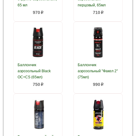
65 мл
перцовый, 65мл
970
710
p
p
Баллончик
Баллончик
аэрозольный Black
аэрозольный "Факел 2"
OC+CS (65мл)
(75мл)
750
990
p
p