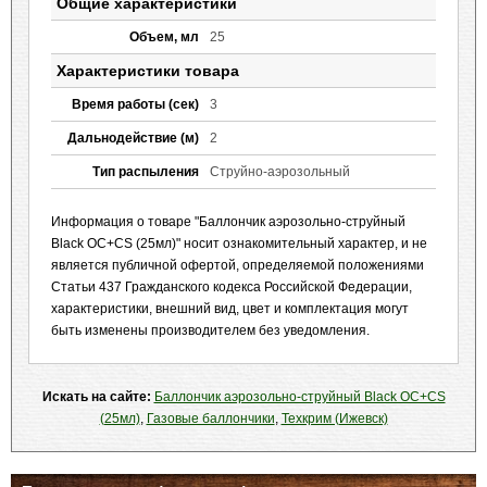
Общие характеристики
Объем, мл
25
Характеристики товара
Время работы (сек)
3
Дальнодействие (м)
2
Тип распыления
Струйно-аэрозольный
Информация о товаре "Баллончик аэрозольно-струйный
Black OC+CS (25мл)" носит ознакомительный характер, и не
является публичной офертой, определяемой положениями
Статьи 437 Гражданского кодекса Российской Федерации,
характеристики, внешний вид, цвет и комплектация могут
быть изменены производителем без уведомления.
Искать на сайте:
Баллончик аэрозольно-струйный Black OC+CS
(25мл)
,
Газовые баллончики
,
Техкрим (Ижевск)