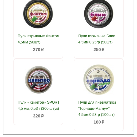
Пули взрывные Фантом
Пули взрывные Блик
4,5мм (50шт)
4,5мм 0.25гр (50шт)
270
250
p
p
Пули «Квинтор» SPORT
Пули для пневматики
4,5 мм, 0,53 г (300 штук)
"Торнадо-Магнум"
4,5мм 0,58гр (100шт)
320
p
180
p