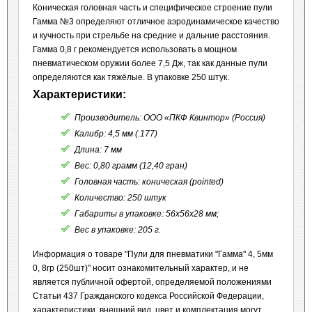
Коническая головная часть и специфическое строение пули
Гамма №3 определяют отличное аэродинамическое качество
и кучность при стрельбе на средние и дальние расстояния.
Гамма 0,8 г рекомендуется использовать в мощном
пневматическом оружии более 7,5 Дж, так как данные пули
определяются как тяжёлые. В упаковке 250 штук.
Характеристики:
Производитель:
ООО «ПКФ Квинтор» (Россия)
Калибр:
4,5 мм (.177)
Длина:
7 мм
Вес:
0,80 грамм (12,40 гран)
Головная часть:
коническая (pointed)
Количество:
250 штук
Габариты в упаковке: 56x56x28 мм;
Вес в упаковке: 205 г.
Информация о товаре "Пули для пневматики "Гамма" 4, 5мм
0, 8гр (250шт)" носит ознакомительный характер, и не
является публичной офертой, определяемой положениями
Статьи 437 Гражданского кодекса Российской Федерации,
характеристики, внешний вид, цвет и комплектация могут