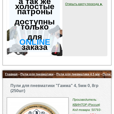
а так же
холостые
Открыть карту проезда ►
патроны
доступны
только
для
ONLINE
заказа
Главная
Пули для пневматики
Пули для пневматики 4,5 мм
Пули 
»
»
»
Свернуть ▲
Пули для пневматики "Гамма" 4, 5мм 0, 8гр
(250шт)
Производитель:
КВИНТОР (Россия)
Код товара: 50793-