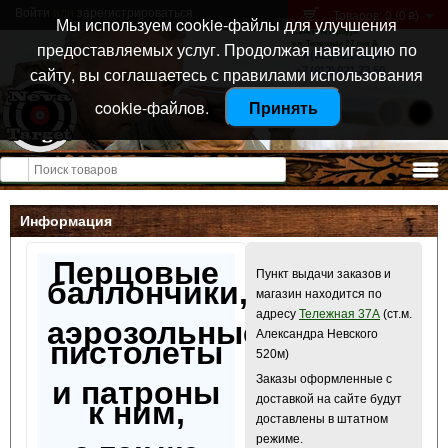
Войти
или
зарегистрироваться
Товаров: 0 (0
)
p
Мы используем cookie-файлы для улучшения
Санкт-Петербург
предоставляемых услуг. Продолжая навигацию по
ул. Тележная 37 лит А
+7 (911) 021-04-08
сайту, вы соглашаетесь с правилами использования
+7 (812) 921-73-50
cookie-файлов.
Принять
Открыть меню
Информация
Перцовые
Пункт выдачи заказов и
баллончики,
магазин находится по
адресу
Тележная 37А
(ст.м.
аэрозольные
Александра Невского
пистолеты
520м)
Заказы оформленные с
и патроны
доставкой на сайте будут
к ним,
доставлены в штатном
режиме.