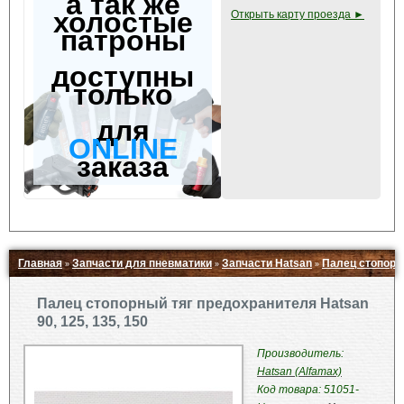
а так же
холостые
Открыть карту проезда ►
патроны
доступны
только
для
ONLINE
заказа
Главная
Запчасти для пневматики
Запчасти Hatsan
Палец стопорны
»
»
»
Свернуть ▲
Палец стопорный тяг предохранителя Hatsan
90, 125, 135, 150
Производитель:
Hatsan (Alfamax)
Код товара: 51051-