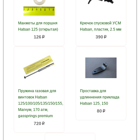
Манжеты для поршня
Крючок спусковой УСМ
Hatsan 125 (открытая)
Hatsan, пластик, 2.5 мм
126
390
p
p
Пружина газовая для
Проставка для
винтовок Hatsan
удлиннения приклада
125/100/105/135/150/155,
Hatsan 125, 150
Магнум, 170 атм,
80
p
gassprings premium
720
p