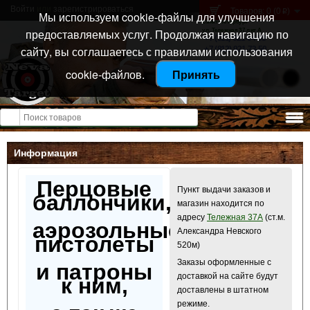
Войти
или
зарегистрироваться
Товаров: 0 (0
)
p
Мы используем cookie-файлы для улучшения
Санкт-Петербург
предоставляемых услуг. Продолжая навигацию по
ул. Тележная 37 лит А
+7 (911) 021-04-08
сайту, вы соглашаетесь с правилами использования
+7 (812) 921-73-50
cookie-файлов.
Принять
Открыть меню
Информация
Перцовые
Пункт выдачи заказов и
баллончики,
магазин находится по
адресу
Тележная 37А
(ст.м.
аэрозольные
Александра Невского
пистолеты
520м)
Заказы оформленные с
и патроны
доставкой на сайте будут
к ним,
доставлены в штатном
режиме.