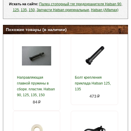
Искать на сайте:
Палец стопорный тяг предохранителя Hatsan 90
,
125
,
135
,
150
,
Запчасти Hatsan оригинальные
,
Hatsan (Alfamax)
Похожие товары (в наличии)
Направляющая
Болт крепления
главной пружины в
приклада Hatsan 125,
сборе. пластик. Hatsan
135
90, 125, 135, 150
473
p
84
p