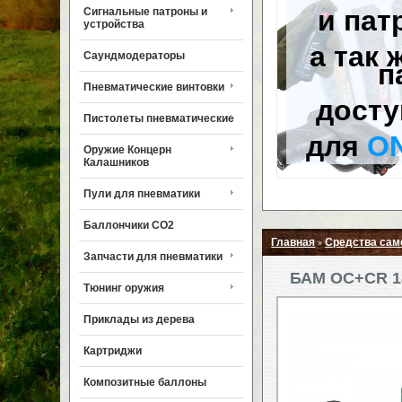
и пат
Сигнальные патроны и
устройства
а так 
Саундмодераторы
п
Пневматические винтовки
досту
Пистолеты пневматические
для
O
Оружие Концерн
Калашников
Пули для пневматики
Баллончики CO2
Главная
Средства сам
»
Запчасти для пневматики
БАМ OC+CR 18
Тюнинг оружия
Приклады из дерева
Картриджи
Композитные баллоны