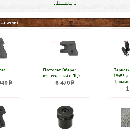
(Н.Новгород)
наличии)
рег
Пистолет Оберег
Перцов
аэрозольный с ЛЦУ
18x55 д
Премьер
040
6 470
p
p
1