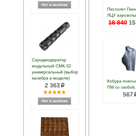
Пистолет Пио
ЛЦУ аэрозоль
16 840
15
Саундмодератор
модульный СМК-32
универсальный (выбор
калибра и модели)
Кобура поясн
2 363
p
ПМ со скобой,
567