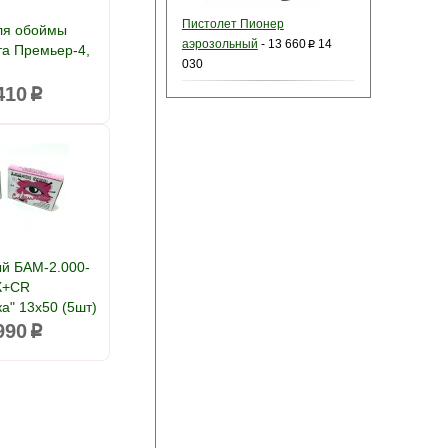
Пистолет Пионер
ля обоймы
аэрозольный
-
13 660
14
p
та Премьер-4,
030
410
p
й БАМ-2.000-
К+CR
а" 13х50 (5шт)
990
p