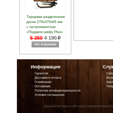
Торцевая разделочная
доска 270х370х65 мм
с гастроемкостью
«Подарок шефу Plus»
5 250
4 190
p
Информация
Слу
Гарантия
Связ
Доставка и оплата
Возв
О компании
Карт
Оптовикам
Поку
Политика конфиденциальности
Условия соглашения
Данный интернет-сайт носит исключительно ин