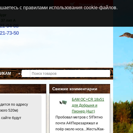
Товаров: 0 (0
)
p
шаетесь с правилами использования cookie-файлов.
бург
 37 лит А
021-04-08
921-73-50
ВИКАМ
+7 (911) 021-04-08
Свежие комментарии
БАМ OC+CR 18x51
одится по адресу
для Добрыня и
ского 520м)
Пионер (4шт)
Пробовал метров с 5!Пятно
 сайте будут
почти А4!Перезаряжал и
поёр около носа...Жесть!Как-