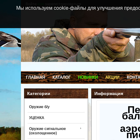
Войти
или
зарегистрироваться
Мы используем cookie-файлы для улучшения предос
ГЛАВНАЯ
КАТАЛОГ
НОВИНКИ
АКЦИИ
КОНТ
Категории
Информация
П
Оружие б/у
бал
УЦЕНКА
аэр
Оружие сигнальное
пи
(охолощенное)