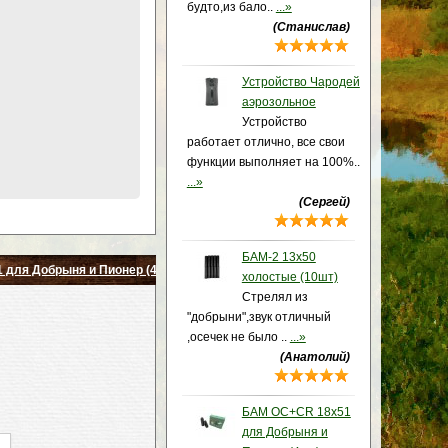
будто,из бало..
...»
(Станислав)
Устройство Чародей
аэрозольное
Устройство
работает отлично, все свои
функции выполняет на 100%..
...»
(Сергей)
БАМ-2 13x50
 для Добрыня и Пионер (4шт)
холостые (10шт)
Стрелял из
"добрыни",звук отличный
,осечек не было ..
...»
(Анатолий)
БАМ OC+CR 18x51
для Добрыня и