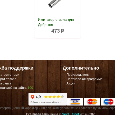
Имитатор ствола для
Добрыня
473
p
жба поддержки
Дополнительно
аться с нами
Производители
рат товара
Партнёрская программа
а сайта
Акции
пателей на сайте:
100
формационный характер и ни при каких условиях не является публичной офе
Все права защищены ©
Neva Target
2014 - 2026