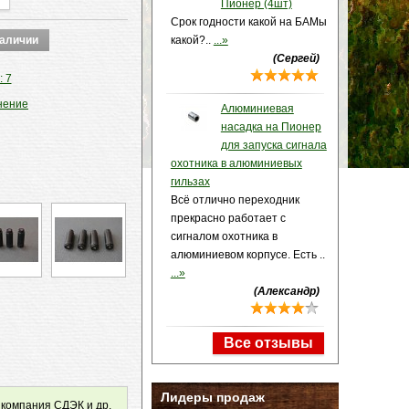
Пионер (4шт)
Срок годности какой на БАМы
какой?..
...»
(Сергей)
: 7
нение
Алюминиевая
насадка на Пионер
для запуска сигнала
охотника в алюминиевых
гильзах
Всё отлично переходник
прекрасно работает с
сигналом охотника в
алюминиевом корпусе. Есть ..
...»
(Александр)
Все отзывы
Лидеры продаж
 компания СДЭК и др.