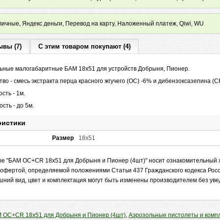
ичные, Яндекс деньги, Перевод на карту, Наложенный платеж, Qiwi, WU
ывы (7)
С этим товаром покупают (4)
ьные малогабаритные БАМ 18x51 для устройств Добрыня, Пионер.
о - смесь экстракта перца красного жгучего (ОС) -6% и дибензоксазепина (C
сть - 1м.
сть - до 5м.
ристики
Размер
18х51
е "БАМ OC+CR 18x51 для Добрыня и Пионер (4шт)" носит ознакомительный х
 офертой, определяемой положениями Статьи 437 Гражданского кодекса Рос
шний вид, цвет и комплектация могут быть изменены производителем без ув
 OC+CR 18x51 для Добрыня и Пионер (4шт)
,
Аэрозольные пистолеты и ком