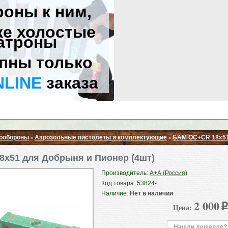
роны к ним,
же холостые
атроны
пны только
NLINE
заказа
ообороны
Аэрозольные пистолеты и комплектующие
БАМ OC+CR 18x51
»
»
Свернуть ▲
x51 для Добрыня и Пионер (4шт)
Производитель:
А+А (Россия)
Код товара: 53824-
Наличие:
Нет в наличии
2 000
Цена:
p
Нашли дешевле?