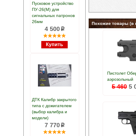
Пусковое устройство
ПУ-26(М) для
сигнальных патронов
26мм
Похожие товары (в 
4 500
p
Пистолет Обе
аэрозольный
5 460
5 
ДТК Калибр закрытого
типа с дожигателем
(выбор калибра и
модели)
7 770
p