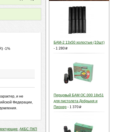
БАМ-2 13x50 холостые (10шт)
-
1 280
R) -1%
p
Перцовый БАМ ОС.000 18x51
арактер, и не
для пистолета Добрыня и
сийской Федерации,
Пионер
-
1 370
p
едомления.
плектующие
,
АКБС ПКП