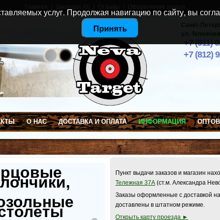
Главная
Закладки (0)
Отзывы
Оформление заказа
тавляемых услуг. Продолжая навигацию по сайту, вы согла
Санкт-Петер
Принять
ул. Тележная
+7 (911) 
+7 (812) 
АКТЫ
О НАС
ДОСТАВКА И ОПЛАТА
ИНФОРМАЦИЯ
ОПТО
ерцовые
Пункт выдачи заказов и магазин нах
лончики,
Тележная 37А
(ст.м. Александра Нев
Заказы оформленные с доставкой на
озольные
доставлены в штатном режиме.
столеты
Открыть карту проезда ►