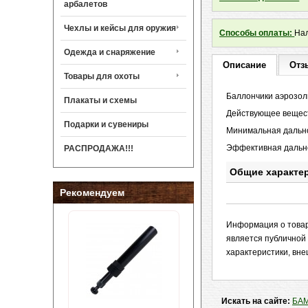
арбалетов
Чехлы и кейсы для оружия
Способы оплаты:
Нал
Одежда и снаряжение
Описание
Отз
Товары для охоты
Баллончики аэрозол
Плакаты и схемы
Действующее веществ
Подарки и сувениры
Минимальная дально
Эффективная дально
РАСПРОДАЖА!!!
Общие характе
Рекомендуем
Информация о товар
является публичной
характеристики, вне
Искать на сайте:
БАМ