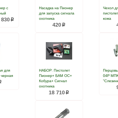
нер с
Насадка на Пионер
Чехол д
ный
для запуска сигнала
пистоле
охотника
кожа
 830
p
420
p
ая для
НАБОР: Пистолет
Перцовы
 черная
Пионер+ БАМ ОС+
04P МП
Кобура+ Сигнал
"Слезинк
p
охотника
18 710
p