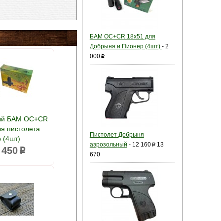
БАМ OC+CR 18x51 для
Добрыня и Пионер (4шт)
-
2
000
p
ый БАМ ОС+CR
ля пистолета
Пистолет Добрыня
 (4шт)
аэрозольный
-
12 160
13
p
 450
p
670