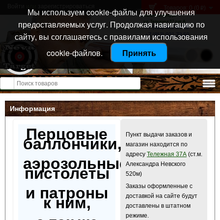
Войти
или
зарегистрироваться
Товаров: 0 (0
)
p
Мы используем cookie-файлы для улучшения
Санкт-Петербург
предоставляемых услуг. Продолжая навигацию по
ул. Тележная 37 лит А
+7 (911) 021-04-08
сайту, вы соглашаетесь с правилами использования
+7 (812) 921-73-50
cookie-файлов.
Принять
Открыть меню
Информация
Перцовые
Пункт выдачи заказов и
баллончики,
магазин находится по
адресу
Тележная 37А
(ст.м.
аэрозольные
Александра Невского
пистолеты
520м)
Заказы оформленные с
и патроны
доставкой на сайте будут
к ним,
доставлены в штатном
режиме.