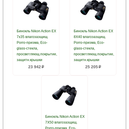
Бинокль Nikon Action EX
Бинокль Nikon Action EX
7x35 влагозазщищ.
8X40 влагозазщищ.
Porro-призма, Eco-
Porro-призма, Eco-
glass-стекла,
glass-стекла,
просветляющ.покрытие,
просветляющ.покрытие,
защитн.крышки
защитн.крышки
23 942
25 205
p
p
Бинокль Nikon Action EX
7X50 влагозазщищ.
Porro-призма, Eco-