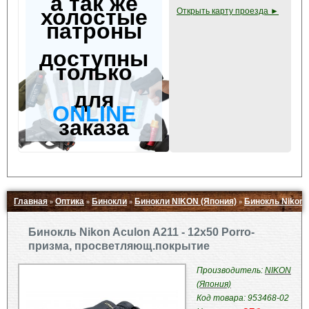
а так же
холостые
Открыть карту проезда ►
патроны
доступны
только
для
ONLINE
заказа
Главная
Оптика
Бинокли
Бинокли NIKON (Япония)
Бинокль Nikon 
»
»
»
»
Свернуть ▲
Бинокль Nikon Aculon A211 - 12x50 Porro-
призма, просветляющ.покрытие
Производитель:
NIKON
(Япония)
Код товара: 953468-02