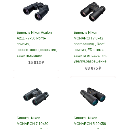
Бинокль Nikon Aculon
Бинокль Nikon
A211 - 7x50 Porro-
MONARCH 7 8x42
призма,
влагозащищ., Roof-
просветляющ.покрытие,
призма, ED-стекла,
защитн.крышки
защита от царапин,
увелич.разрешение
15 912
p
63 675
p
Бинокль Nikon
Бинокль Nikon
MONARCH 7 10x30
MONARCH 5 20X56