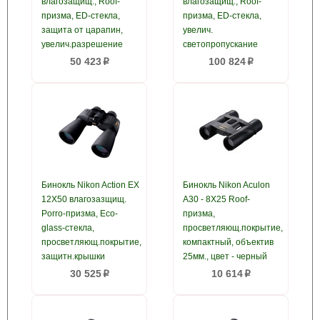
влагозащищ., Roof-
влагозащищ., Roof-
призма, ED-стекла,
призма, ED-стекла,
защита от царапин,
увелич.
увелич.разрешение
светопропускание
50 423
100 824
p
p
Бинокль Nikon Action EX
Бинокль Nikon Aculon
12X50 влагозазщищ.
A30 - 8X25 Roof-
Porro-призма, Eco-
призма,
glass-стекла,
просветляющ.покрытие,
просветляющ.покрытие,
компактный, объектив
защитн.крышки
25мм., цвет - черный
30 525
10 614
p
p