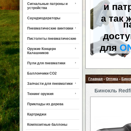
и пат
Сигнальные патроны и
устройства
а так 
Саундмодераторы
п
Пневматические винтовки
досту
Пистолеты пневматические
для
O
Оружие Концерн
Калашников
Пули для пневматики
Баллончики CO2
Главная
Оптика
Бино
»
»
Запчасти для пневматики
Бинокль Redf
Тюнинг оружия
Приклады из дерева
Картриджи
Композитные баллоны