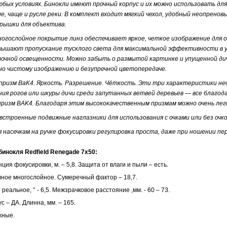
юбых условиях. Бинокли имеют прочный корпус и их можно использовать дл
ле, чаще и русле реки. В комплект входит мягкий чехол, удобный неопренов
крышки для объектива.
огослойное покрытие линз обеспечивает яркое, четкое изображение для о
вышают пропускание тусклого света для максимальной эффективности в у
очной освещенности. Можно забыть о размытой картинке и упущенной ди
но чистому изображению и безупречной цветопередаче.
призм BaK4. Яркость. Разрешение. Чёткость. Эти три характеристики не
ия рогов или шкуры дичи среди запутанных ветвей деревьев — все благод
ризм BAK4. Благодаря этим высококачественным призмам можно очень лег
встроенные подвижные наглазники для использования с очками или без очко
 насечкам на ручке фокусировки регулировка проста, даже при ношении пе
нокля Redfield Renegade 7x50:
ия фокусировки, м. – 5,8. Защита от влаги и пыли – есть.
лное многослойное. Сумеречный фактор – 18,7.
реальное, ° - 6,5. Межзрачковое расстояние ,мм. - 60 – 73.
 – ДА. Длинна, мм. – 165.
жные.