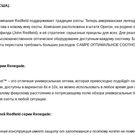
(США).
омпания Redfield поддерживает традиции охоты. Теперь американская леген
това к новому веку охоты. Компания расположена в штате Орегон, на родине 
илда (John Redfield), и её стратегия: серьезные прицелы для всех. Для реа
ысококачественное оптическое оборудование доступным каждому охотнику. 
охота перестала требовать больших расходов. САМРЕ ОПТИМАЛЬНОЕ СООТ
ерии Renegade.
el™ – это отличная универсальная оптика, которая превосходно подойдёт ох
 доступны в вариантах 8x и 10x, их можно использовать в любое время дня 
малому фокусному расстоянию и потрясающему полю обзора универсальные б
я охоты в любой ситуации.
ей Redfield серии Renegade:
нная конструкция имеет защиту от запотевания и поэтому ничто не пом