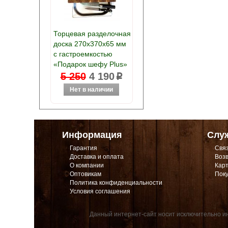
Торцевая разделочная
доска 270х370х65 мм
с гастроемкостью
«Подарок шефу Plus»
5 250
4 190
p
Информация
Слу
Гарантия
Связ
Доставка и оплата
Возв
О компании
Карт
Оптовикам
Поку
Политика конфиденциальности
Условия соглашения
Данный интернет-сайт носит исключительно ин