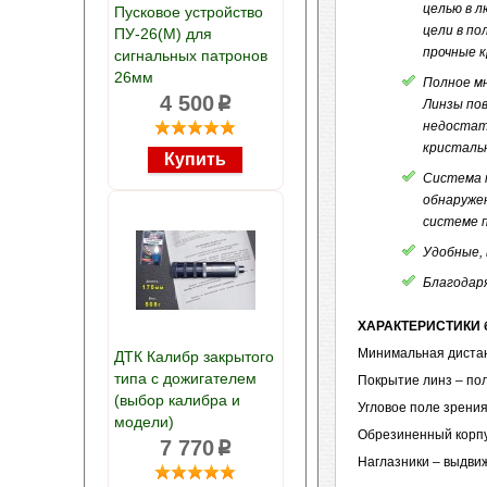
целью в л
Пусковое устройство
цели в по
ПУ-26(М) для
прочные 
сигнальных патронов
26мм
Полное мн
4 500
p
Линзы по
недостат
кристаль
Система 
обнаружен
системе п
Удобные, 
Благодаря
ХАРАКТЕРИСТИКИ би
Минимальная дистанц
ДТК Калибр закрытого
типа с дожигателем
Покрытие линз – по
(выбор калибра и
Угловое поле зрения 
модели)
Обрезиненный корпус
7 770
p
Наглазники – выдви