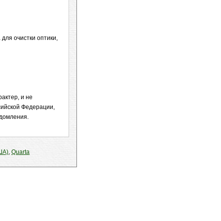
 для очистки оптики,
актер, и не
сийской Федерации,
едомления.
ША)
,
Quarta