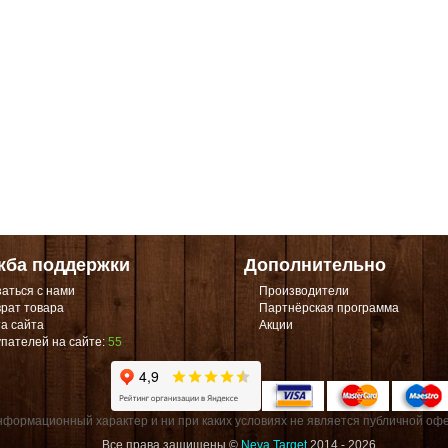
жба поддержки
Дополнительно
аться с нами
Производители
рат товара
Партнёрская программа
а сайта
Акции
пателей на сайте:
55
формационный характер и ни при каких условиях не является публичной офе
Все права защищены ©
Neva Target
2014 - 2026