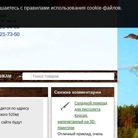
Товаров: 0 (0
)
p
шаетесь с правилами использования cookie-файлов.
бург
 37 лит А
021-04-08
921-73-50
ВИКАМ
+7 (911) 021-04-08
Свежие комментарии
Складной приклад
одится по адресу
для пистолета
ского 520м)
Корсар,
напечатанный на 3D-
 сайте будут
принтере
Отличный приклад, очень