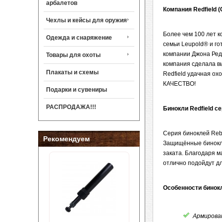
арбалетов
Компания Redfield 
Чехлы и кейсы для оружия
Более чем 100 лет к
Одежда и снаряжение
семьи Leupold® и го
компании Джона Редф
Товары для охоты
компания сделала в
Плакаты и схемы
Redfield удачная 
КАЧЕСТВО!
Подарки и сувениры
РАСПРОДАЖА!!!
Бинокли Redfield с
Серия биноклей Reb
Рекомендуем
Защищённые бинокли,
заката. Благодаря 
отлично подойдут дл
Особенности бинокл
Армирова