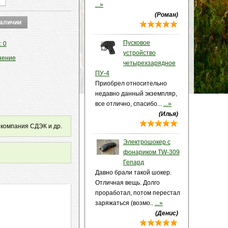
...»
(Роман)
Пусковое
: 0
устройство
нение
четырехзарядное
ПУ-4
Приобрел относительно
недавно данный экземпляр,
все отлично, спасибо...
...»
(Илья)
 компания СДЭК и др.
Электрошокер с
фонариком TW-309
Гепард
Давно брали такой шокер.
Отличная вещь. Долго
проработал, потом перестал
заряжаться (возмо..
...»
(Денис)