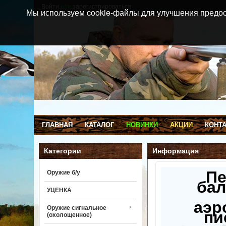
Войти
или
зарегистрироваться
Мы используем cookie-файлы для улучшения предос
ГЛАВНАЯ
КАТАЛОГ
НОВИНКИ
АКЦИИ
КОНТ
Категории
Информация
П
Оружие б/у
бал
УЦЕНКА
аэр
Оружие сигнальное
пи
(охолощенное)