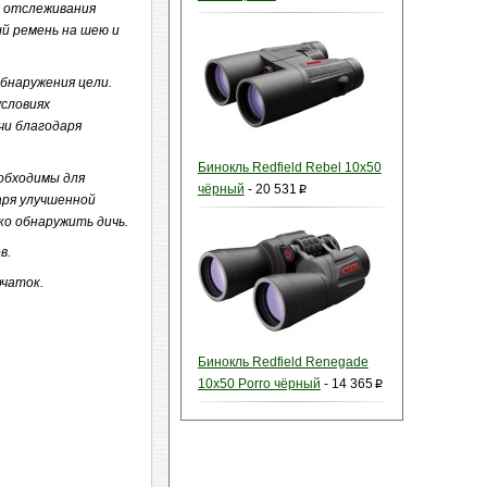
я отслеживания
ый ремень на шею и
бнаружения цели.
словиях
чи благодаря
Бинокль Redfield Rebel 10x50
обходимы для
чёрный
-
20 531
p
аря улучшенной
ко обнаружить дичь.
в.
рчаток.
Бинокль Redfield Renegade
10x50 Porro чёрный
-
14 365
p