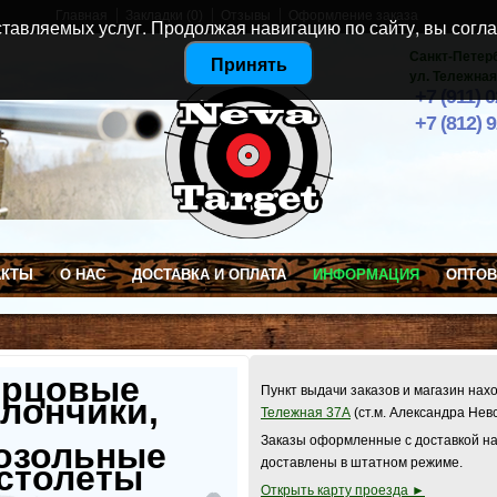
Главная
Закладки (0)
Отзывы
Оформление заказа
тавляемых услуг. Продолжая навигацию по сайту, вы согла
Санкт-Петер
Принять
ул. Тележная
+7 (911) 
+7 (812) 
АКТЫ
О НАС
ДОСТАВКА И ОПЛАТА
ИНФОРМАЦИЯ
ОПТО
ерцовые
Пункт выдачи заказов и магазин нах
лончики,
Тележная 37А
(ст.м. Александра Нев
Заказы оформленные с доставкой на
озольные
доставлены в штатном режиме.
столеты
Открыть карту проезда ►