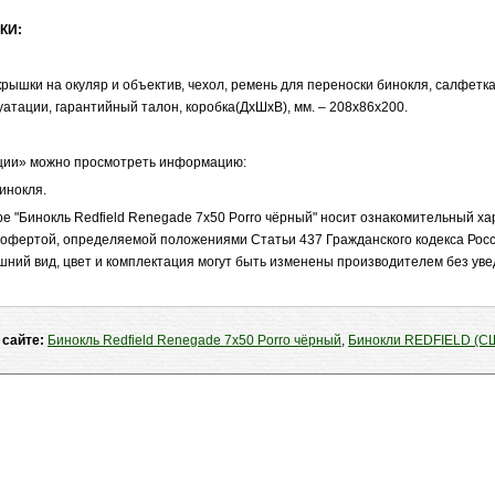
КИ:
рышки на окуляр и объектив, чехол, ремень для переноски бинокля, салфетка
уатации, гарантийный талон, коробка(ДхШхВ), мм. – 208х86х200.
ции» можно просмотреть информацию:
инокля.
 "Бинокль Redfield Renegade 7x50 Porro чёрный" носит ознакомительный хар
 офертой, определяемой положениями Статьи 437 Гражданского кодекса Рос
шний вид, цвет и комплектация могут быть изменены производителем без ув
 сайте:
Бинокль Redfield Renegade 7x50 Porro чёрный
,
Бинокли REDFIELD (С