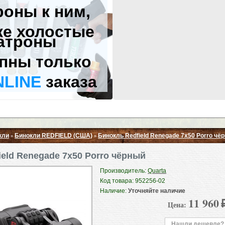
роны к ним,
же холостые
атроны
пны только
NLINE
заказа
кли
Бинокли REDFIELD (США)
Бинокль Redfield Renegade 7x50 Porro чё
»
»
Свернуть ▲
ield Renegade 7x50 Porro чёрный
Производитель:
Quarta
Код товара: 952256-02
Наличие:
Уточняйте наличие
11 960
Цена:
Нашли дешевле?