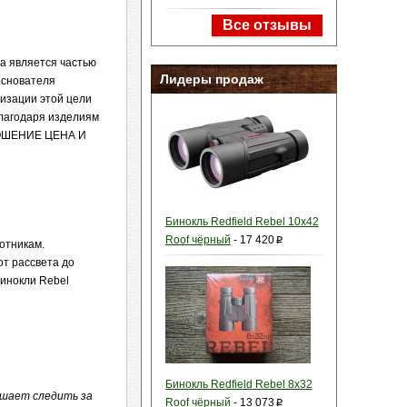
Все отзывы
да является частью
Лидеры продаж
основателя
лизации этой цели
Благодаря изделиям
НОШЕНИЕ ЦЕНА И
Бинокль Redfield Rebel 10x42
Roof чёрный
-
17 420
p
отникам.
от рассвета до
инокли Rebel
Бинокль Redfield Rebel 8x32
ешает следить за
Roof чёрный
-
13 073
p