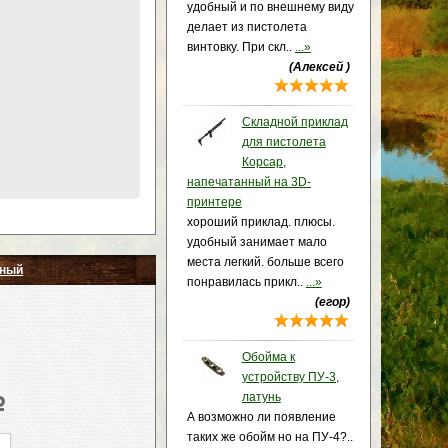
удобный и по внешнему виду
делает из пистолета
винтовку. При скл..
...»
(Алексей )
Складной приклад
для пистолета
Корсар,
напечатанный на 3D-
принтере
хороший приклад. плюсы.
удобный занимает мало
места легкий. больше всего
рный
понравилась прикл..
...»
(егор)
Обойма к
устройству ПУ-3,
латунь
p
А возможно ли появление
таких же обойм но на ПУ-4?..