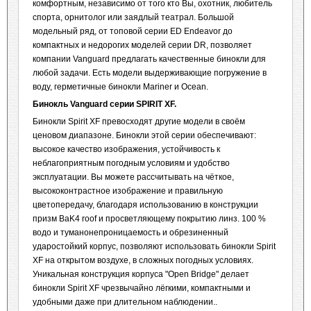
комфортным, независимо от того кто Вы, охотник, любитель
спорта, орнитолог или заядлый театрал. Большой
модельный ряд, от топовой серии ED Endeavor до
компактных и недорогих моделей серии DR, позволяет
компании Vanguard предлагать качественные бинокли для
любой задачи. Есть модели выдерживающие погружение в
воду, герметичные бинокли Mariner и Ocean.
Бинокль
Vanguard
серии
SPIRIT XF.
Бинокли Spirit XF превосходят другие модели в своём
ценовом диапазоне. Бинокли этой серии обеспечивают:
высокое качество изображения, устойчивость к
неблагоприятным погодным условиям и удобство
эксплуатации. Вы можете рассчитывать на чёткое,
высококонтрастное изображение и правильную
цветопередачу, благодаря использованию в конструкции
призм BaK4 roof и просветляющему покрытию линз. 100 %
водо и туманонепроницаемость и обрезиненный
ударостойкий корпус, позволяют использовать бинокли Spirit
XF на открытом воздухе, в сложных погодных условиях.
Уникальная конструкция корпуса "Open Bridge" делает
бинокли Spirit XF чрезвычайно лёгкими, компактными и
удобными даже при длительном наблюдении..