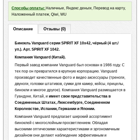
Способы оплаты:
Наличные, Яндекс деньги, Перевод на карту,
Наложенный платеж, Qiwi, WU
Описание
Отзывы (0)
Бинокль
Vanguard
серии
SPIRIT
XF
10х42, чёрный (4 шт./
уп.). Арт.
SPIRIT XF 1042
.
Компания
Vanguard
(Китай).
Первый завод компании Vanguard был основан в 1986 году. С
тех пор он превратился в крупную корпорацию. Vanguard
производит качественные фото и видео аксессуары (треноги,
двуноги, головки штативов, сумки для камер, кейсы, прицелы,
бинокли и многое другое). Компания Vanguard размещается в
Гуандуне, Китай, и
имеет свои представительства в
Соединенных Штатах, Люксембурге, Соединенном
Королевстве, Испании, Германии и Японии.
Компания Vanguard предлагает широкий ассортимент
биноклей с многослойным просветлением. Обладая
высокими оптическими характеристиками и эргономичным
дизайном они делают наблюдение эффективным и