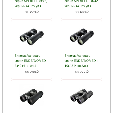
серии SPIRIT ED 8х42,
серии SPIRIT ED 10х42,
чёрный (4 шт./ уп.)
чёрный (4 шт./ уп.)
31 273
33 463
p
p
Бинокль Vanguard
Бинокль Vanguard
серии ENDEAVOR ED II
серии ENDEAVOR ED II
8х42 (4 шт./уп.)
10х42 (4 шт./уп.)
44 288
48 277
p
p