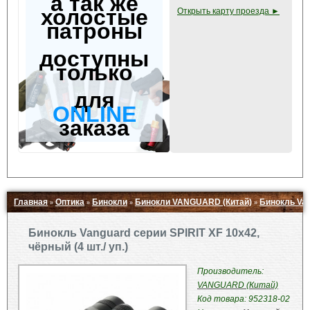
а так же
холостые
Открыть карту проезда ►
патроны
доступны
только
для
ONLINE
заказа
Главная
Оптика
Бинокли
Бинокли VANGUARD (Китай)
Бинокль Vang
»
»
»
»
Свернуть ▲
Бинокль Vanguard серии SPIRIT XF 10х42,
чёрный (4 шт./ уп.)
Производитель:
VANGUARD (Китай)
Код товара: 952318-02