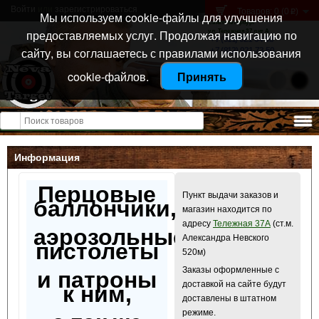
Войти
или
зарегистрироваться
Товаров: 0 (0
)
p
Мы используем cookie-файлы для улучшения
Санкт-Петербург
предоставляемых услуг. Продолжая навигацию по
ул. Тележная 37 лит А
+7 (911) 021-04-08
сайту, вы соглашаетесь с правилами использования
+7 (812) 921-73-50
cookie-файлов.
Принять
Открыть меню
Информация
Перцовые
Пункт выдачи заказов и
баллончики,
магазин находится по
адресу
Тележная 37А
(ст.м.
аэрозольные
Александра Невского
пистолеты
520м)
Заказы оформленные с
и патроны
доставкой на сайте будут
к ним,
доставлены в штатном
режиме.