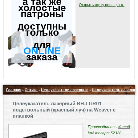
а так же
холостые
Открыть карту проезда ►
патроны
доступны
только
для
ONLINE
заказа
Главная
Оптика
Целеуказатели лазерные
Целеуказатель лазерный
»
»
»
Свернуть ▲
Целеуказатель лазерный BH-LGR01
подствольный (красный луч) на Weaver с
планкой
Производитель:
Китай
Код товара: 52328-