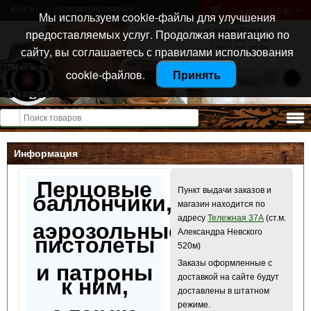
Войти
или
зарегистрироваться
Товаров: 0 (0
)
p
Мы используем cookie-файлы для улучшения
Санкт-Петербург
предоставляемых услуг. Продолжая навигацию по
ул. Тележная 37 лит А
+7 (911) 021-04-08
сайту, вы соглашаетесь с правилами использования
+7 (812) 921-73-50
cookie-файлов.
Принять
Открыть меню
Информация
Перцовые
Пункт выдачи заказов и
баллончики,
магазин находится по
адресу
Тележная 37А
(ст.м.
аэрозольные
Александра Невского
пистолеты
520м)
Заказы оформленные с
и патроны
доставкой на сайте будут
к ним,
доставлены в штатном
режиме.