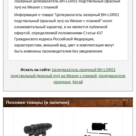
Лазерный целеуказатель BH-LGR01 подствольный (красный
луч) на Weaver с планкой
Информация о товаре "Целеуказатель лазерный BH-LGR01
подствольный (красный луч) на Weaver с планкой" носит
ознакомительный характер, и не является публичной
офертой, определяемой положениями Статьи 437
Гражданского кодекса Российской Федерации,
характеристики, внешний вид, цвет и комплектация могут
быть изменены производителем без уведомления.
Искать на сайте:
Целеуказатель лазерный BH-LGR01
подствольный (красный луч) на Weaver с планкой
,
Целеуказатели
лазерные
,
Китай
Похожие товары (в наличии)