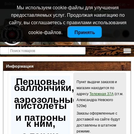
Войти
или
зарегистрироваться
Товаров: 0 (0
)
p
Мы используем cookie-файлы для улучшения
Санкт-Петербург
предоставляемых услуг. Продолжая навигацию по
ул. Тележная 37 лит А
+7 (911) 021-04-08
сайту, вы соглашаетесь с правилами использования
+7 (812) 921-73-50
cookie-файлов.
Принять
Открыть меню
Информация
Перцовые
Пункт выдачи заказов и
баллончики,
магазин находится по
адресу
Тележная 37А
(ст.м.
аэрозольные
Александра Невского
пистолеты
520м)
Заказы оформленные с
и патроны
доставкой на сайте будут
к ним,
доставлены в штатном
режиме.