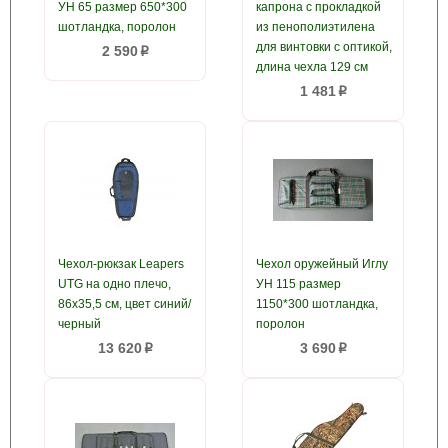
УН 65 размер 650*300
капрона с прокладкой
шотландка, поролон
из пенополиэтилена
для винтовки с оптикой,
2 590
p
длина чехла 129 см
1 481
p
Чехол-рюкзак Leapers
Чехол оружейный Иглу
UTG на одно плечо,
УН 115 размер
86x35,5 см, цвет синий/
1150*300 шотландка,
черный
поролон
13 620
3 690
p
p