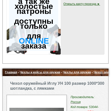
а так же
холостые
Открыть карту проезда ►
патроны
доступны
только
для
ONLINE
заказа
Главная
Чехлы и кейсы для оружия
Чехлы для оружия
Чехол оруж
»
»
»
Свернуть ▲
Чехол оружейный Иглу УН 100 размер 1000*300
шотландка, с лямками
Производитель:
Россия
Код товара: 53044-