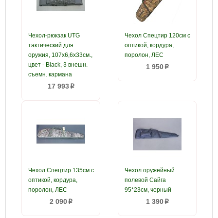
Чехол-рюкзак UTG
Чехол Спецтир 120см с
тактический для
оптикой, кордура,
оружия, 107х6,6х33см.,
поролон, ЛЕС
цвет - Black, 3 внешн.
1 950
p
съемн. кармана
17 993
p
Чехол Спецтир 135см с
Чехол оружейный
оптикой, кордура,
полевой Сайга
поролон, ЛЕС
95*23см, черный
2 090
1 390
p
p