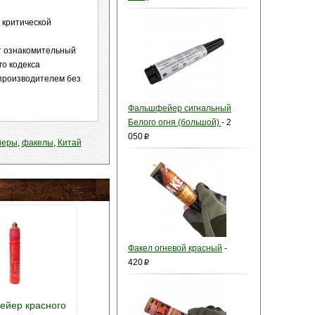
В критической
т ознакомительный
го кодекса
 производителем без
Фальшфейер сигнальный
Белого огня (большой)
-
2
050
p
йеры
,
факелы
,
Китай
Факел огневой красный
-
420
p
йер красного