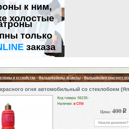
роны к ним,
же холостые
атроны
пны только
NLINE
заказа
атроны и устройства
Фальшфейеры, факелы
Фальшфейер красного огн
»
»
Свернуть ▲
расного огня автомобильный со стеклобоем (Я
Код товара: 56235-
Наличие:
в СПб
400
Цена:
p
Нашли дешевле?