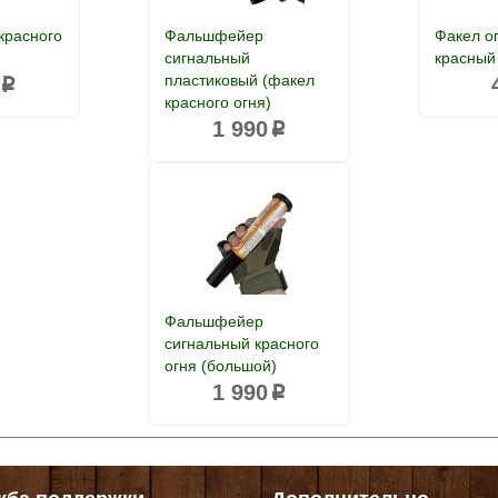
красного
Фальшфейер
Факел о
сигнальный
красный
пластиковый (факел
p
красного огня)
1 990
p
Фальшфейер
сигнальный красного
огня (большой)
1 990
p