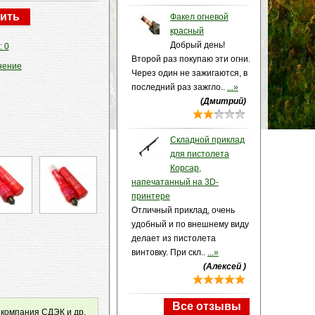
Факел огневой
красный
Добрый день!
: 0
Второй раз покупаю эти огни.
нение
Через один не зажигаются, в
последний раз зажгло..
...»
(Дмитрий)
Складной приклад
для пистолета
Корсар,
напечатанный на 3D-
принтере
Отличный приклад, очень
удобный и по внешнему виду
делает из пистолета
винтовку. При скл..
...»
(Алексей )
Все отзывы
 компания СДЭК и др.