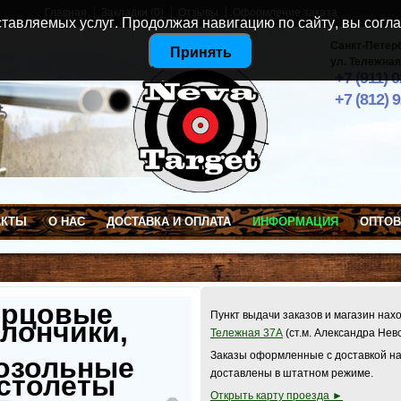
Главная
Закладки (0)
Отзывы
Оформление заказа
тавляемых услуг. Продолжая навигацию по сайту, вы согла
Санкт-Петер
Принять
ул. Тележная
+7 (911) 
+7 (812) 
АКТЫ
О НАС
ДОСТАВКА И ОПЛАТА
ИНФОРМАЦИЯ
ОПТО
ерцовые
Пункт выдачи заказов и магазин нах
лончики,
Тележная 37А
(ст.м. Александра Нев
Заказы оформленные с доставкой на
озольные
доставлены в штатном режиме.
столеты
Открыть карту проезда ►