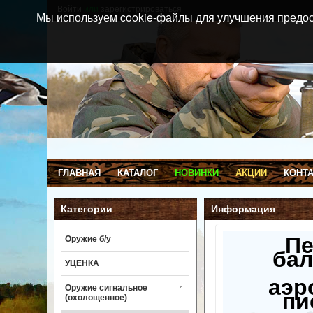
Войти
или
зарегистрироваться
Мы используем cookie-файлы для улучшения предос
ГЛАВНАЯ
КАТАЛОГ
НОВИНКИ
АКЦИИ
КОНТ
Категории
Информация
П
Оружие б/у
бал
УЦЕНКА
аэр
Оружие сигнальное
пи
(охолощенное)