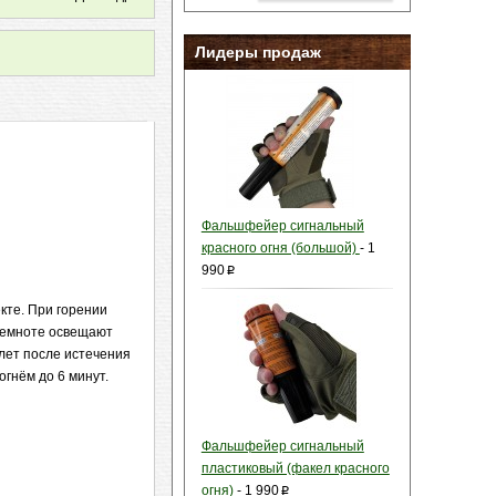
Лидеры продаж
Фальшфейер сигнальный
красного огня (большой)
-
1
990
p
кте. При горении
 темноте освещают
лет после истечения
огнём до 6 минут.
Фальшфейер сигнальный
пластиковый (факел красного
огня)
-
1 990
p