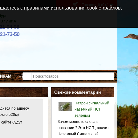
Товаров: 0 (0
)
p
шаетесь с правилами использования cookie-файлов.
бург
 37 лит А
021-04-08
921-73-50
ВИКАМ
+7 (911) 021-04-08
Свежие комментарии
Патрон сигнальный
одится по адресу
наземный НСП
ского 520м)
зеленый
Зачем меняете слова в
 сайте будут
названии ? Это НСП , значит
Наземный Сигнальный