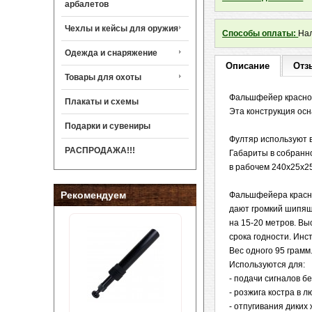
арбалетов
Чехлы и кейсы для оружия
Способы оплаты:
Нал
Одежда и снаряжение
Описание
Отз
Товары для охоты
Фальшфейер красног
Плакаты и схемы
Эта конструкция о
Подарки и сувениры
Фултяр используют в
РАСПРОДАЖА!!!
Габариты в собранн
в рабочем 240х25х2
Рекомендуем
Фальшфейера красно
дают громкий шипящи
на 15-20 метров. В
срока годности. Инс
Вес одного 95 грамм
Используются для:
- подачи сигналов б
- розжига костра в л
- отпугивания диких