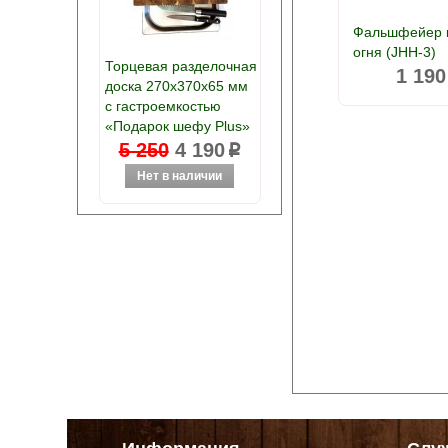
Фальшфейер 
огня (JHH-3)
Торцевая разделочная
1 190
доска 270х370х65 мм
с гастроемкостью
«Подарок шефу Plus»
5 250
4 190
p