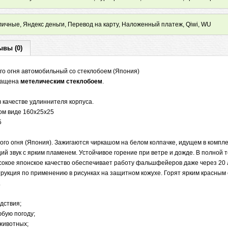
ичные, Яндекс деньги, Перевод на карту, Наложенный платеж, Qiwi, WU
ывы (0)
о огня автомобильный со стеклобоем (Япония)
снащена
метелическим стеклобоем
.
 качестве удлиннителя корпуса.
ом виде 160х25х25
5
го огня (Япония). Зажигаются чиркашом на белом колпачке, идущем в компле
й звук с ярким пламенем. Устойчивое горение при ветре и дожде. В полной
ысокое японское качество обеспечивает работу фальшфейеров даже через 20 
трукция по применению в рисунках на защитном кожухе. Горят ярким красным 
.
едствия;
юбую погоду;
 животных;