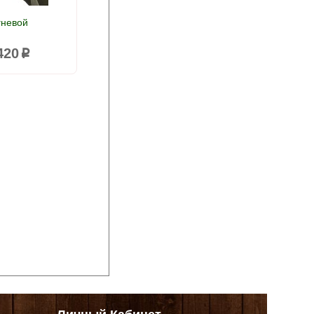
гневой
420
p