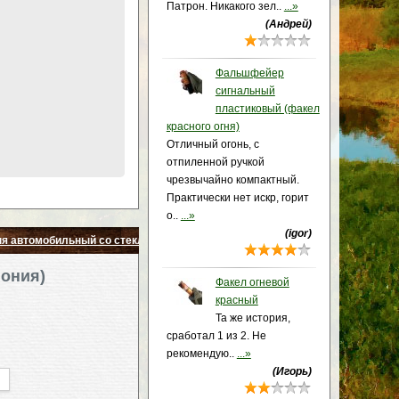
Патрон. Никакого зел..
...»
(Андрей)
Фальшфейер
сигнальный
пластиковый (факел
красного огня)
Отличный огонь, с
отпиленной ручкой
чрезвычайно компактный.
Практически нет искр, горит
о..
...»
(igor)
я автомобильный со стеклобоем (Япония) УЦЕНКА срок годности 05-09.20
пония)
Факел огневой
красный
Та же история,
сработал 1 из 2. Не
рекомендую..
...»
(Игорь)