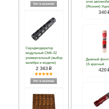
огня автомоб
(Япония) Уце
340
Саундмодератор
модульный СМК-32
универсальный (выбор
Дымный фонт
калибра и модели)
15 красный
2 363
p
420