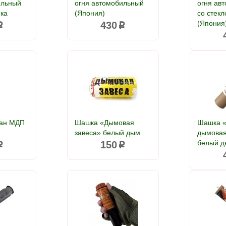
ильный
огня автомобильный
огня ав
нка
(Япония)
со стек
(Япония
430
p
p
ан МДП
Шашка «Дымовая
Шашка 
завеса» белый дым
дымовая
белый 
150
p
p