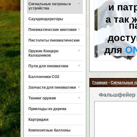
и пат
Сигнальные патроны и
устройства
а так 
Саундмодераторы
п
Пневматические винтовки
досту
Пистолеты пневматические
для
O
Оружие Концерн
Калашников
Пули для пневматики
Баллончики CO2
Главная
Сигнальные п
»
Запчасти для пневматики
Фальшфейер к
Тюнинг оружия
Приклады из дерева
Картриджи
Композитные баллоны