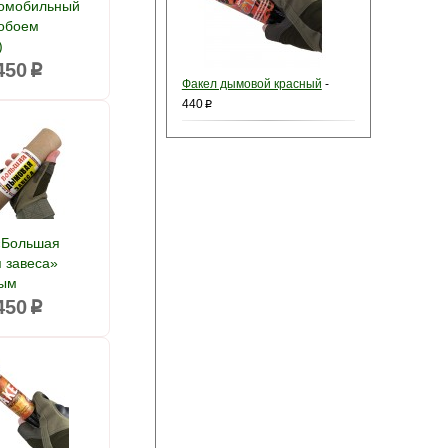
томобильный
лобоем
)
450
p
Факел дымовой красный
-
440
p
«Большая
 завеса»
дым
450
p