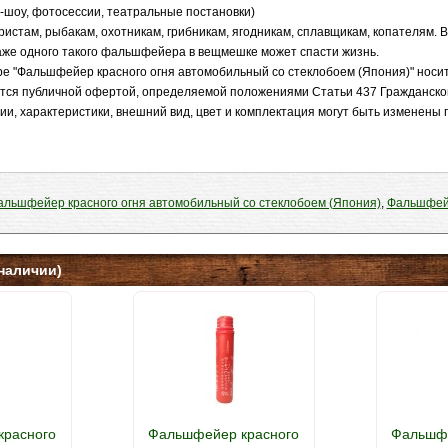
-шоу, фотосессии, театральные постановки)
ристам, рыбакам, охотникам, грибникам, ягодникам, сплавщикам, копателям. 
аже одного такого фальшфейера в вещмешке может спасти жизнь.
е "Фальшфейер красного огня автомобильный со стеклобоем (Япония)" носи
яется публичной офертой, определяемой положениями Статьи 437 Гражданско
ии, характеристики, внешний вид, цвет и комплектация могут быть изменены
альшфейер красного огня автомобильный со стеклобоем (Япония)
,
Фальшфе
наличии)
красного
Фальшфейер красного
Фальшфе