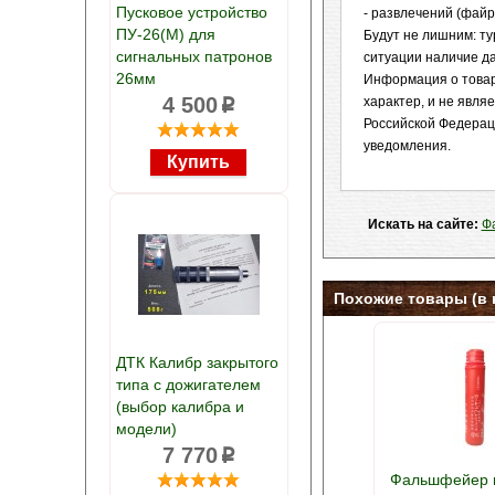
Пусковое устройство
- развлечений (файр
ПУ-26(М) для
Будут не лишним: ту
сигнальных патронов
ситуации наличие д
26мм
Информация о товар
4 500
характер, и не явл
p
Российской Федерац
уведомления.
Искать на сайте:
Ф
Похожие товары (в 
ДТК Калибр закрытого
типа с дожигателем
(выбор калибра и
модели)
7 770
p
Фальшфейер 