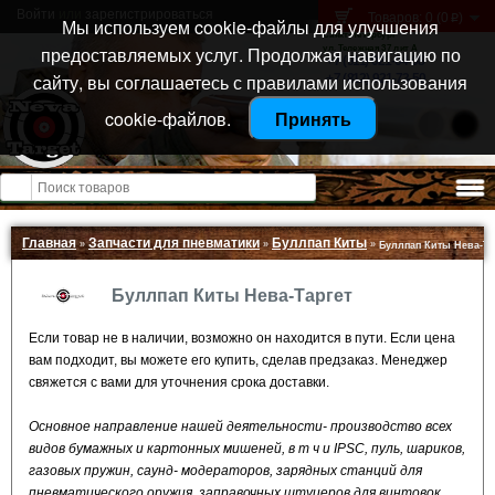
Войти
или
зарегистрироваться
Товаров: 0 (0
)
p
Мы используем cookie-файлы для улучшения
Санкт-Петербург
предоставляемых услуг. Продолжая навигацию по
ул. Тележная 37 лит А
+7 (911) 021-04-08
сайту, вы соглашаетесь с правилами использования
+7 (812) 921-73-50
cookie-файлов.
Принять
Открыть меню
Главная
Запчасти для пневматики
Буллпап Киты
»
»
»
Буллпап Киты Нева-Та
Буллпап Киты Нева-Таргет
Если товар не в наличии, возможно он находится в пути. Если цена
вам подходит, вы можете его купить, сделав предзаказ. Менеджер
свяжется с вами для уточнения срока доставки.
Основное направление нашей деятельности- производство всех
видов бумажных и картонных мишеней, в т ч и IPSC, пуль, шариков,
газовых пружин, саунд- модераторов, зарядных станций для
пневматического оружия, заправочных штуцеров для винтовок