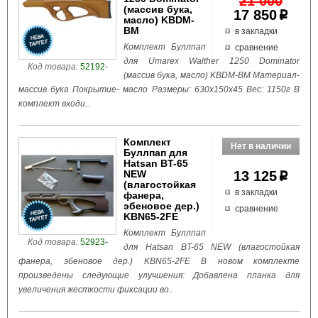
21 000
(массив бука,
17 850
p
масло) KBDM-
BM
в закладки
Комплект Буллпап
сравнение
для Umarex Walther 1250 Dominator
Код товара:
52192-
(массив бука, масло) KBDM-BM Материал-
массив бука Покрытие- масло Размеры: 630x150x45 Вес: 1150г В
комплект входи..
Комплект
Буллпап для
Hatsan BT-65
NEW
13 125
p
(влагостойкая
в закладки
фанера,
эбеновое дер.)
сравнение
KBN65-2FE
Комплект Буллпап
Код товара:
52923-
для Hatsan BT-65 NEW (влагостойкая
фанера, эбеновое дер.) KBN65-2FE В новом комплекте
произведены следующие улучшения: Добавлена планка для
увеличения жесткости фиксации во..