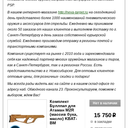
PSP.
В нашем интернет-магазине
http://neva-target.ru
на сегодняшний
день представлено более 1000 наименований пневматического
оружия и аксессуаров для стрельбы. Ежедневно мы принимаем
около 50 заказов от наших клиентов и выполняем доставку по г.
Санкт-Петербургу в день заказа собственной курьерской
службой. Ежедневно производим отправку в регионы почтой и
транспортными компаниями.
Компания существует на рынке с 2010 года и зарекомендовала
себя как надежный партнер многих оружейных магазинов и тиров,
как в Санкт-Петербурге, так и в регионах России. Есть
представительство в г. Новосибирске. Для оптовых клиентов-
оптовые цены, для розничных- скидки и подарки!
Мы всегда рады видеть вас на сайте и в нашем склад-офисе по
адресу наб. Обводного канала 23. Проконсультируем, поможем с
выбором, ждем Вас!
Комплект
Буллпап для
Атаман M2R
(массив бука,
15 750
p
масло) KBАТ-
в закладки
BM