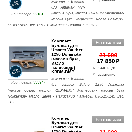
сравнение
Комплект Буллпап
для Атаман M2R
(массив бука, масло) KBАТ-BM Материал-
Код товара:
52181-
массив бука Покрытие- масло Размеры:
660x165x45 Вес: 1150г В комплект входит: Планка п..
Комплект
Буллпап для
Umarex Walther
1250 Dominator
21 000
(массив бука,
17 850
p
масло,
палисандр)
в закладки
KBDM-BMP
сравнение
Комплект Буллпап
Код товара:
53594-
для Umarex Walther 1250 Dominator
(массив ореха, масло) KBDM-BMP Материал- массив бука
Покрытие- масло Цвет - Палисандр Размеры: 630x150x45 Вес:
115..
Комплект
Буллпап для
Umarex Walther
1250 Dominator