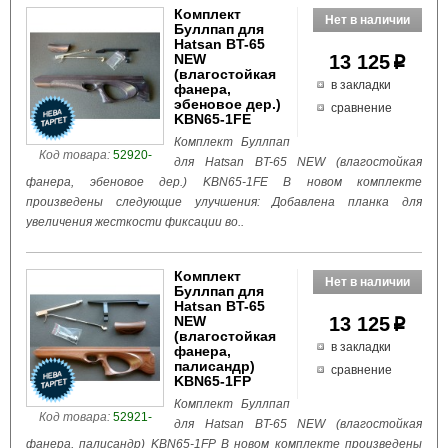
Комплект
Буллпап для
Hatsan BT-65
NEW
13 125
p
(влагостойкая
в закладки
фанера,
эбеновое дер.)
сравнение
KBN65-1FE
Комплект Буллпап
Код товара:
52920-
для Hatsan BT-65 NEW (влагостойкая
фанера, эбеновое дер.) KBN65-1FE В новом комплекте
произведены следующие улучшения: Добавлена планка для
увеличения жесткости фиксации во..
Комплект
Буллпап для
Hatsan BT-65
NEW
13 125
p
(влагостойкая
в закладки
фанера,
палисандр)
сравнение
KBN65-1FP
Комплект Буллпап
Код товара:
52921-
для Hatsan BT-65 NEW (влагостойкая
фанера, палисандр) KBN65-1FP В новом комплекте произведены