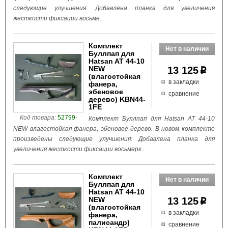
следующие улучшения: Добавлена планка для увеличения
жесткости фиксации восьме..
Комплект
Буллпап для
Hatsan AT 44-10
NEW
13 125
p
(влагостойкая
в закладки
фанера,
эбеновое
сравнение
дерево) KBN44-
1FE
Код товара:
52799-
Комплект Буллпап для Hatsan AT 44-10
NEW влагостойкая фанера, эбеновое дерево. В новом комплекте
произведены следующие улучшения: Добавлена планка для
увеличения жесткости фиксации восьмерк..
Комплект
Буллпап для
Hatsan AT 44-10
NEW
13 125
p
(влагостойкая
в закладки
фанера,
палисандр)
сравнение