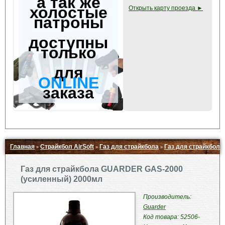
а так же
холостые
Открыть карту проезда ►
патроны
доступны
только
для
ONLINE
заказа
Главная
Страйкбол AirSoft
Газ для страйкбола
Газ для страйкбол
»
»
»
Свернуть ▲
Газ для страйкбола GUARDER GAS-2000
(усиленный) 2000мл
Производитель:
Guarder
Код товара: 52506-