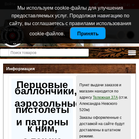
Войти
или
зарегистрироваться
Товаров: 0 (0
)
p
Мы используем cookie-файлы для улучшения
Санкт-Петербург
предоставляемых услуг. Продолжая навигацию по
ул. Тележная 37 лит А
+7 (911) 021-04-08
сайту, вы соглашаетесь с правилами использования
+7 (812) 921-73-50
cookie-файлов.
Принять
Открыть меню
Информация
Перцовые
Пункт выдачи заказов и
баллончики,
магазин находится по
адресу
Тележная 37А
(ст.м.
аэрозольные
Александра Невского
пистолеты
520м)
Заказы оформленные с
и патроны
доставкой на сайте будут
к ним,
доставлены в штатном
режиме.