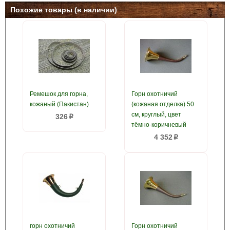
Похожие товары (в наличии)
Ремешок для горна,
Горн охотничий
кожаный (Пакистан)
(кожаная отделка) 50
см, круглый, цвет
326
p
тёмно-коричневый
4 352
p
горн охотничий
Горн охотничий