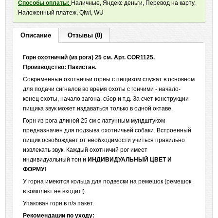
Способы оплаты:
Наличные, Яндекс деньги, Перевод на карту,
Наложенный платеж, Qiwi, WU
Описание
Отзывы (0)
Горн охотничий (из рога) 25 см. Арт. COR1125.
Производство: Пакистан.
Современные охотничьи горны с пищиком служат в основном
для подачи сигналов во время охоты с гончими - начало-
конец охоты, начало загона, сбор и т.д. За счет конструкции
пищика звук может издаваться только в одной октаве.
Горн из рога длиной 25 см с латунным мундштуком
предназначен для подзыва охотничьей собаки. Встроенный
пищик освобождает от необходимости учиться правильно
извлекать звук. Каждый охотничий рог имеет
индивидуальный тон и
ИНДИВИДУАЛЬНЫЙ ЦВЕТ И
ФОРМУ!
У горна имеются кольца для подвески на ремешок (ремешок
в комплект не входит!).
Упакован горн в п/э пакет.
Рекомендации по уходу: