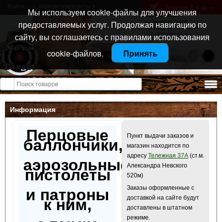
Войти
или
зарегистрироваться
Товаров: 0 (0
)
p
Мы используем cookie-файлы для улучшения
Санкт-Петербург
предоставляемых услуг. Продолжая навигацию по
ул. Тележная 37 лит А
+7 (911) 021-04-08
сайту, вы соглашаетесь с правилами использования
+7 (812) 921-73-50
cookie-файлов.
Принять
Открыть меню
Информация
Перцовые
Пункт выдачи заказов и
баллончики,
магазин находится по
адресу
Тележная 37А
(ст.м.
аэрозольные
Александра Невского
пистолеты
520м)
Заказы оформленные с
и патроны
доставкой на сайте будут
к ним,
доставлены в штатном
режиме.