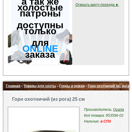
а так же
холостые
Открыть карту проезда ►
патроны
доступны
только
для
ONLINE
заказа
Главная
Товары для охоты
Горны и рожки
Горн охотничий (из рога)
»
»
»
Свернуть ▲
Горн охотничий (из рога) 25 см
Производитель:
Quarta
Код товара: 953596-02
Наличие:
в СПб