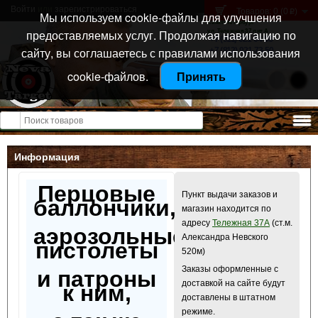
Войти
или
зарегистрироваться
Товаров: 0 (0
)
p
Мы используем cookie-файлы для улучшения
Санкт-Петербург
предоставляемых услуг. Продолжая навигацию по
ул. Тележная 37 лит А
+7 (911) 021-04-08
сайту, вы соглашаетесь с правилами использования
+7 (812) 921-73-50
cookie-файлов.
Принять
Открыть меню
Информация
Перцовые
Пункт выдачи заказов и
баллончики,
магазин находится по
адресу
Тележная 37А
(ст.м.
аэрозольные
Александра Невского
пистолеты
520м)
Заказы оформленные с
и патроны
доставкой на сайте будут
к ним,
доставлены в штатном
режиме.