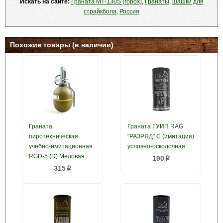
Искать на сайте:
Граната МТ-130S (горох)
,
Гранаты
,
шашки для
страйкбола
,
Россия
Похожие товары (в наличии)
Граната
Граната ГУИП RAG
пиротехническая
"РАЗРЯД" С (имитация)
учебно-имитационная
условно-осколочная
RGD-5 (D) Меловая
190
p
315
p