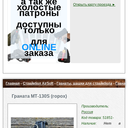
а так же
холостые
Открыть карту проезда ►
патроны
доступны
только
для
ONLINE
заказа
Главная
Страйкбол AirSoft
Гранаты, шашки для страйкбола
Гранат
»
»
»
Свернуть ▲
Граната МТ-130S (горох)
Производитель:
Россия
Код товара: 51851-
Наличие:
Нет в