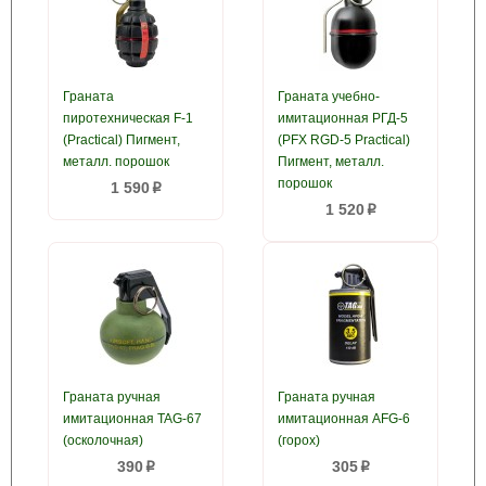
Граната
Граната учебно-
пиротехническая F-1
имитационная РГД-5
(Practical) Пигмент,
(PFX RGD-5 Practical)
металл. порошок
Пигмент, металл.
порошок
1 590
p
1 520
p
Граната ручная
Граната ручная
имитационная TAG-67
имитационная AFG-6
(осколочная)
(горох)
390
305
p
p