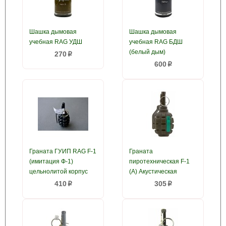
Шашка дымовая
Шашка дымовая
учебная RAG УДШ
учебная RAG БДШ
(белый дым)
270
p
600
p
Граната ГУИП RAG F-1
Граната
(имитация Ф-1)
пиротехническая F-1
цельнолитой корпус
(A) Акустическая
410
305
p
p