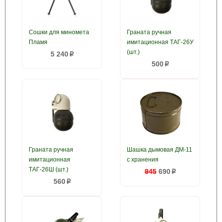
Сошки для миномета
Граната ручная
Пламя
имитационная ТАГ-26У
(шт.)
5 240
p
500
p
Граната ручная
Шашка дымовая ДМ-11
имитационная
с хранения
ТАГ-26Ш (шт.)
945
690
p
560
p