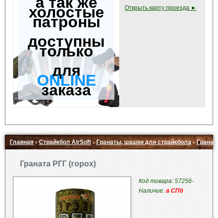
а так же
холостые
Открыть карту проезда ►
патроны
доступны
только
для
ONLINE
заказа
Главная
Страйкбол AirSoft
Гранаты, шашки для страйкбола
Граната
»
»
»
Свернуть ▲
Граната РГГ (горох)
Код товара: 57256-
Наличие:
в СПб