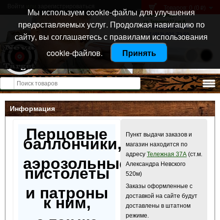
Войти
или
зарегистрироваться
Товаров: 0 (0
)
p
Мы используем cookie-файлы для улучшения
Санкт-Петербург
предоставляемых услуг. Продолжая навигацию по
ул. Тележная 37 лит А
+7 (911) 021-04-08
сайту, вы соглашаетесь с правилами использования
+7 (812) 921-73-50
cookie-файлов.
Принять
Открыть меню
Информация
Перцовые
Пункт выдачи заказов и
баллончики,
магазин находится по
адресу
Тележная 37А
(ст.м.
аэрозольные
Александра Невского
пистолеты
520м)
Заказы оформленные с
и патроны
доставкой на сайте будут
к ним,
доставлены в штатном
режиме.