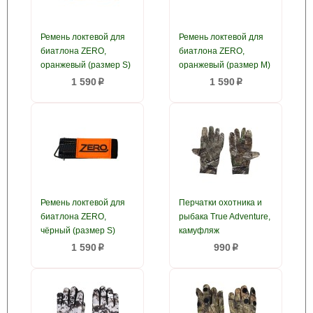
Ремень локтевой для
Ремень локтевой для
биатлона ZERO,
биатлона ZERO,
оранжевый (размер S)
оранжевый (размер M)
1 590
1 590
p
p
Ремень локтевой для
Перчатки охотника и
биатлона ZERO,
рыбака True Adventure,
чёрный (размер S)
камуфляж
1 590
990
p
p