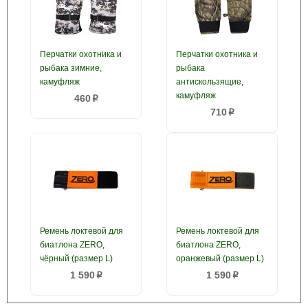
Перчатки охотника и
Перчатки охотника и
рыбака зимние,
рыбака
камуфляж
антискользящие,
камуфляж
460
p
710
p
Ремень локтевой для
Ремень локтевой для
биатлона ZERO,
биатлона ZERO,
чёрный (размер L)
оранжевый (размер L)
1 590
1 590
p
p