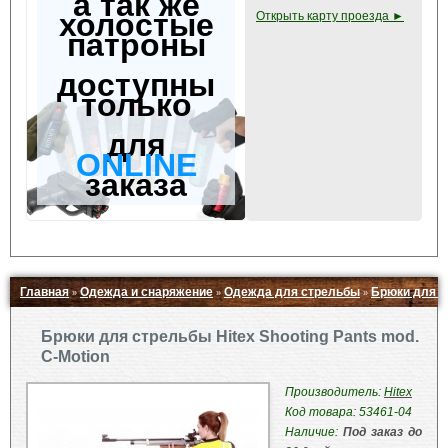
а так же
холостые
Открыть карту проезда ►
патроны
доступны
только
для
ONLINE
заказа
Главная
Одежда и снаряжение
Одежда для стрельбы
Брюки для ст
»
»
»
Свернуть ▲
Брюки для стрельбы Hitex Shooting Pants mod.
C-Motion
Производитель:
Hitex
Код товара: 53461-04
Наличие:
Под заказ до