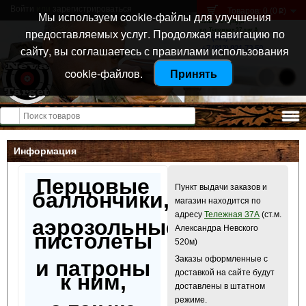
Войти
или
зарегистрироваться
Товаров: 0 (0
)
p
Мы используем cookie-файлы для улучшения
Санкт-Петербург
предоставляемых услуг. Продолжая навигацию по
ул. Тележная 37 лит А
+7 (911) 021-04-08
сайту, вы соглашаетесь с правилами использования
+7 (812) 921-73-50
cookie-файлов.
Принять
Открыть меню
Информация
Перцовые
Пункт выдачи заказов и
баллончики,
магазин находится по
адресу
Тележная 37А
(ст.м.
аэрозольные
Александра Невского
пистолеты
520м)
Заказы оформленные с
и патроны
доставкой на сайте будут
к ним,
доставлены в штатном
режиме.