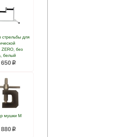
я стрельбы для
ической
и ZERO, без
а, белый
 650
p
ор мушки М
 880
p