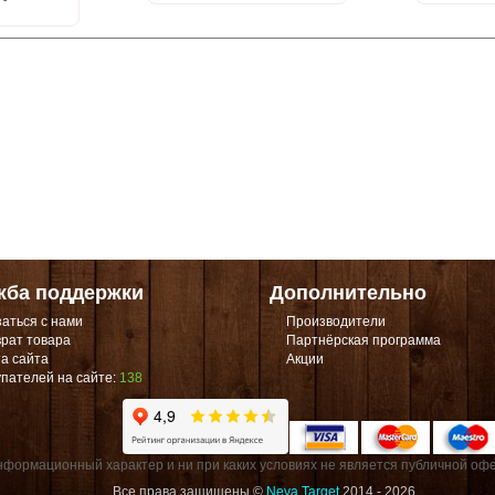
жба поддержки
Дополнительно
аться с нами
Производители
рат товара
Партнёрская программа
а сайта
Акции
пателей на сайте:
138
формационный характер и ни при каких условиях не является публичной офе
Все права защищены ©
Neva Target
2014 - 2026