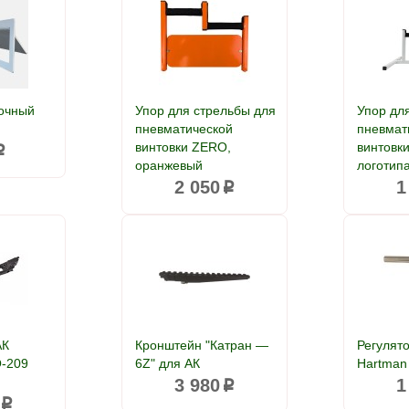
очный
Упор для стрельбы для
Упор дл
пневматической
пневмат
винтовки ZERO,
винтовк
p
оранжевый
логотип
2 050
1
p
АК
Кронштейн "Катран —
Регулят
-209
6Z" для АК
Hartman
3 980
1
p
p