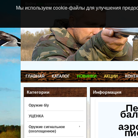
Войти
или
зарегистрироваться
Мы используем cookie-файлы для улучшения предос
ГЛАВНАЯ
КАТАЛОГ
НОВИНКИ
АКЦИИ
КОНТ
Категории
Информация
П
Оружие б/у
бал
УЦЕНКА
аэр
Оружие сигнальное
пи
(охолощенное)