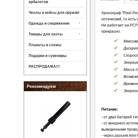
арбалетов
Чехлы и кейсы для оружия
Хронограф "Pixel Pr
оптический, то есть
Одежда и снаряжение
Не работает на PCP
прекрасно.
Товары для охоты
Максима
Плакаты и схемы
Дискретн
Скорост
Подарки и сувениры
Энергия
РАСПРОДАЖА!!!
Масса пу
Возможн
Временна
Рекомендуем
Энергоне
Питание:
- от двух батарей т
- от внешнего источ
выведенными прово
- через разъем mini