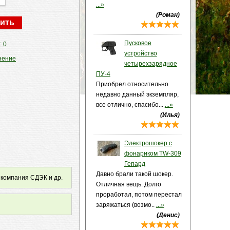
...»
(Роман)
Пусковое
: 0
устройство
нение
четырехзарядное
ПУ-4
Приобрел относительно
недавно данный экземпляр,
все отлично, спасибо...
...»
(Илья)
Электрошокер с
фонариком TW-309
Гепард
Давно брали такой шокер.
 компания СДЭК и др.
Отличная вещь. Долго
проработал, потом перестал
заряжаться (возмо..
...»
(Денис)