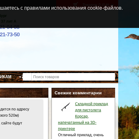
Товаров: 0 (0
)
p
шаетесь с правилами использования cookie-файлов.
бург
 37 лит А
021-04-08
921-73-50
ВИКАМ
+7 (911) 021-04-08
Свежие комментарии
Складной приклад
одится по адресу
для пистолета
ского 520м)
Корсар,
напечатанный на 3D-
 сайте будут
принтере
Отличный приклад, очень