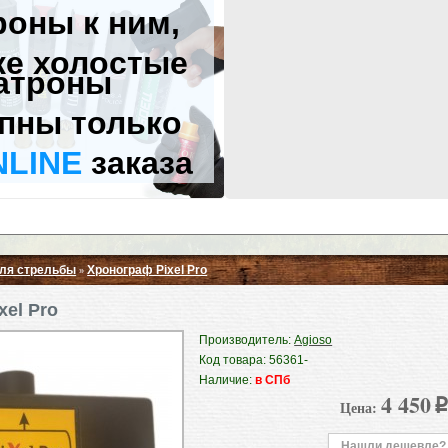
роны к ним,
же холостые
атроны
пны только
NLINE
заказа
ля стрельбы
Хронограф Pixel Pro
»
Свернуть ▲
xel Pro
Производитель:
Agioso
Код товара: 56361-
Наличие:
в СПб
4 450
Цена:
p
Нашли дешевле?