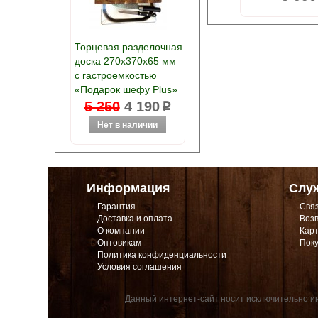
Торцевая разделочная
доска 270х370х65 мм
с гастроемкостью
«Подарок шефу Plus»
5 250
4 190
p
Информация
Слу
Гарантия
Связ
Доставка и оплата
Возв
О компании
Карт
Оптовикам
Поку
Политика конфиденциальности
Условия соглашения
Данный интернет-сайт носит исключительно ин