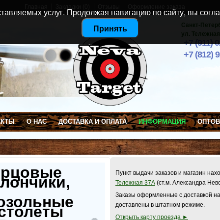
Главная
Закладки (0)
Отзывы
Оформление заказа
тавляемых услуг. Продолжая навигацию по сайту, вы согла
Санкт-Петер
Принять
ул. Тележная
+7 (911) 
+7 (812) 
АКТЫ
О НАС
ДОСТАВКА И ОПЛАТА
ИНФОРМАЦИЯ
ОПТО
ерцовые
Пункт выдачи заказов и магазин нах
лончики,
Тележная 37А
(ст.м. Александра Нев
Заказы оформленные с доставкой на
озольные
доставлены в штатном режиме.
столеты
Открыть карту проезда ►