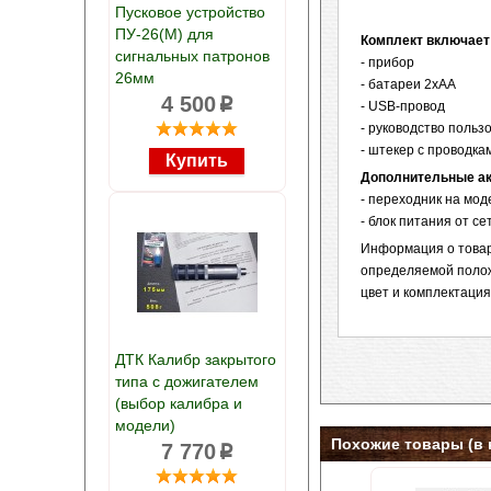
Пусковое устройство
ПУ-26(М) для
Комплект включает 
сигнальных патронов
- прибор
26мм
- батареи 2хАА
4 500
p
- USB-провод
- руководство польз
- штекер с проводк
Дополнительные ак
- переходник на мод
- блок питания от се
Информация о товаре
определяемой полож
цвет и комплектаци
ДТК Калибр закрытого
типа с дожигателем
(выбор калибра и
модели)
Похожие товары (в 
7 770
p