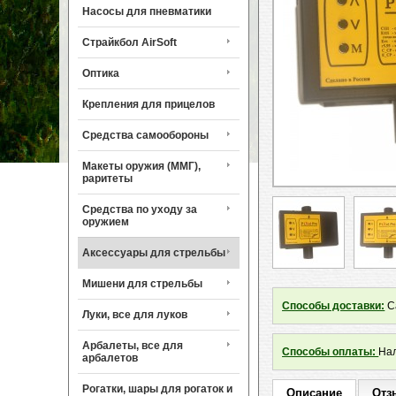
Насосы для пневматики
Страйкбол AirSoft
Оптика
Крепления для прицелов
Средства самообороны
Макеты оружия (ММГ),
раритеты
Средства по уходу за
оружием
Аксессуары для стрельбы
Мишени для стрельбы
Способы доставки:
Са
Луки, все для луков
Арбалеты, все для
Способы оплаты:
Нал
арбалетов
Рогатки, шары для рогаток и
Описание
Отз