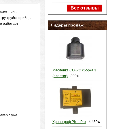
Все отзывы
жия. Тип -
нтру трубки прибора.
ке работает
Лидеры продаж
Маслёнка СОК-Ю сборка 3
(пластик)
-
390
p
екер с уже
Хронограф Pixel Pro
-
4 450
p