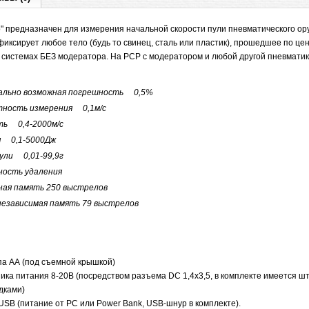
o" предназначен для измерения начальной скорости пули пневматического ору
 фиксирует любое тело (будь то свинец, сталь или пластик), прошедшее по це
 системах БЕЗ модератора. На PCP с модератором и любой другой пневмати
льно возможная погрешность 0,5%
ость измерения 0,1м/с
ь 0,4-2000м/с
 0,1-5000Дж
ли 0,01-99,9г
ость удаления
я память 250 выстрелов
зависимая память 79 выстрелов
ипа АА (под съемной крышкой)
ника питания 8-20В (посредством разъема DC 1,4х3,5, в комплекте имеется шт
дками)
-USB (питание от PC или Power Bank, USB-шнур в комплекте).