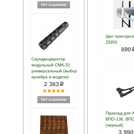
Щит пристрел
ZERO
890
Саундмодератор
модульный СМК-32
универсальный (выбор
калибра и модели)
2 363
p
Приклад для 
ВПО-136, ВПО
(черный)
3 990