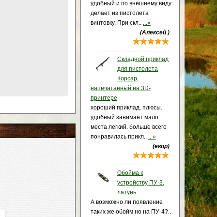
удобный и по внешнему виду
делает из пистолета
винтовку. При скл..
...»
(Алексей )
Складной приклад
для пистолета
Корсар,
напечатанный на 3D-
принтере
хороший приклад. плюсы.
удобный занимает мало
места легкий. больше всего
понравилась прикл..
...»
(егор)
Обойма к
устройству ПУ-3,
латунь
А возможно ли появление
таких же обойм но на ПУ-4?..