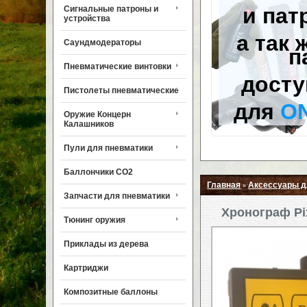
и пат
Сигнальные патроны и
устройства
а так 
Саундмодераторы
п
Пневматические винтовки
досту
Пистолеты пневматические
для
O
Оружие Концерн
Калашников
Пули для пневматики
Баллончики CO2
Главная
Аксессуары д
»
Запчасти для пневматики
Хронограф Pi
Тюнинг оружия
Приклады из дерева
Картриджи
Композитные баллоны